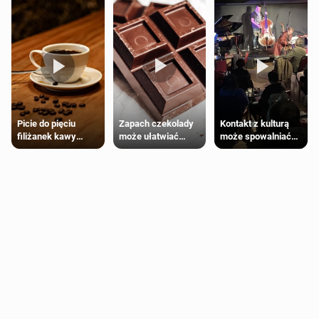
Zapach czekolady
Kontakt z kulturą
Picie do pięciu
może ułatwiać
może spowalniać
filiżanek kawy
trening siłowy
starzenie
dziennie jest
bezpieczne dla
większości
dorosłych