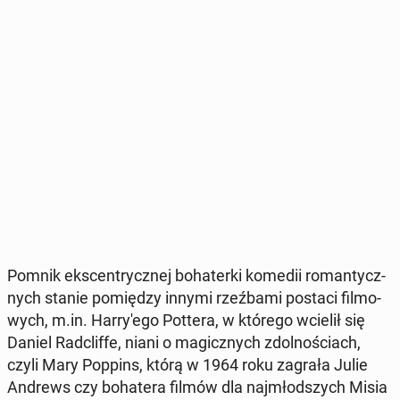
Pomnik eks­cen­trycz­nej bo­ha­ter­ki komedii ro­man­tycz­
nych stanie po­mię­dzy innymi rzeź­ba­mi postaci fil­mo­
wych, m.in. Har­ry­'e­go Pottera, w którego wcielił się
Daniel Radc­lif­fe, niani o ma­gicz­nych zdol­no­ściach,
czyli Mary Poppins, którą w 1964 roku zagrała Julie
Andrews czy bo­ha­te­ra filmów dla naj­młod­szych Misia