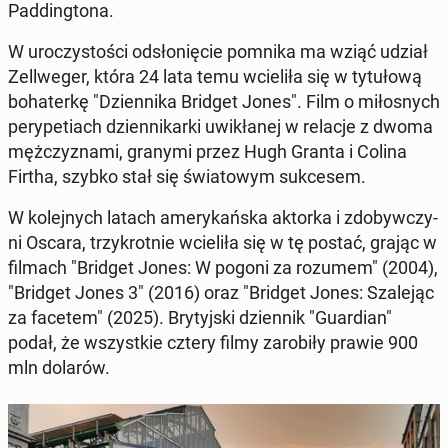
Pad­ding­to­na.
W uro­czy­sto­ści od­sło­nię­cie pomnika ma wziąć udział
Zel­l­we­ger, która 24 lata temu wcie­li­ła się w ty­tu­ło­wą
bo­ha­ter­kę "Dzien­ni­ka Bridget Jones". Film o mi­ło­snych
pe­ry­pe­tiach dzien­ni­kar­ki uwi­kła­nej w relacje z dwoma
męż­czy­zna­mi, granymi przez Hugh Granta i Colina
Firtha, szybko stał się świa­to­wym suk­ce­sem.
W ko­lej­nych latach ame­ry­kań­ska aktorka i zdo­byw­czy­
ni Oscara, trzy­krot­nie wcie­li­ła się w tę postać, grając w
filmach "Bridget Jones: W pogoni za rozumem" (2004),
"Bridget Jones 3" (2016) oraz "Bridget Jones: Sza­le­jąc
za facetem" (2025). Bry­tyj­ski dzien­nik "Gu­ar­dian"
podał, że wszyst­kie cztery filmy za­ro­bi­ły prawie 900
mln dolarów.