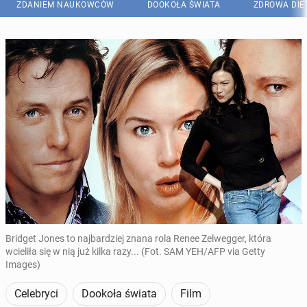
ZDANIEM NAUKOWCÓW
DOOKOŁA ŚWIATA
ZDROWA DIE
Bridget Jones to najbardziej znana rola Renee Zelwegger, która
wcieliła się w nią już kilka razy... (Fot. SAM YEH/AFP via Getty
Images)
Celebryci
Dookoła świata
Film