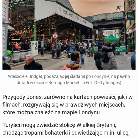
Wiel­bi­cie­le Bridget, po­dą­ża­jąc jej śladami po Lon­dy­nie, na pewno
dotarli w okolice Borough Market... (Fot. Getty Images)
Przy­go­dy Jones, zarówno na kartach po­wie­ści, jak i w
filmach, roz­gry­wa­ją się w praw­dzi­wych miej­scach,
które można znaleźć na mapie Londynu.
Turyści mogą zwie­dzić stolicę Wiel­kiej Bry­ta­nii,
chodząc tropami bo­ha­ter­ki i od­wie­dza­jąc m.in. ulicę,