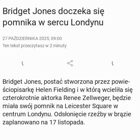
Bridget Jones doczeka się
pomnika w sercu Londynu
27 PAŹDZIERNIKA 2025, 09:00
Ten tekst przeczytasz w 2 minuty
Bridget Jones, postać stwo­rzo­na przez po­wie­
ścio­pi­sar­kę Helen Fiel­ding i w którą wcie­li­ła się
czte­ro­krot­nie aktorka Renee Zel­l­we­ger, będzie
miała swój pomnik na Le­ice­ster Square w
centrum Londynu. Od­sło­nię­cie rzeźby w brązie
za­pla­no­wa­no na 17 li­sto­pa­da.