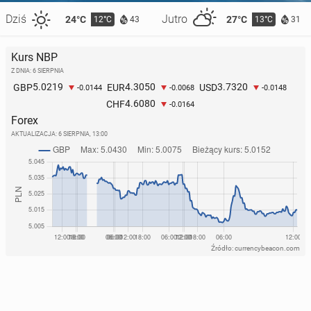
Dziś
Jutro
24°C
27°C
12°C
13°C
43
31
Kurs NBP
Z DNIA: 6 SIERPNIA
5.0219
4.3050
3.7320
GBP
EUR
USD
-0.0144
-0.0068
-0.0148
4.6080
CHF
-0.0164
Forex
AKTUALIZACJA:
6 SIERPNIA, 13:00
Źródło: currencybeacon.com