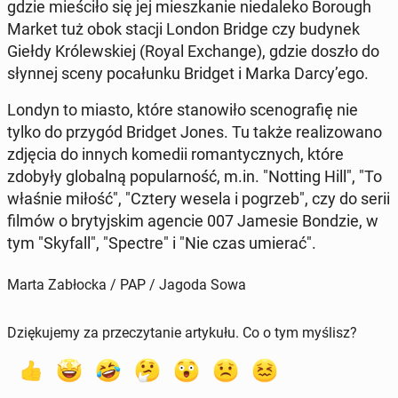
gdzie mie­ści­ło się jej miesz­ka­nie nie­da­le­ko Borough
Market tuż obok stacji London Bridge czy budynek
Giełdy Kró­lew­skiej (Royal Exchan­ge), gdzie doszło do
słynnej sceny po­ca­łun­ku Bridget i Marka Darcy’ego.
Londyn to miasto, które sta­no­wi­ło sce­no­gra­fię nie
tylko do przygód Bridget Jones. Tu także re­ali­zo­wa­no
zdjęcia do innych komedii ro­man­tycz­nych, które
zdobyły glo­bal­ną po­pu­lar­ność, m.in. "Notting Hill", "To
właśnie miłość", "Cztery wesela i pogrzeb", czy do serii
filmów o bry­tyj­skim agencie 007 Jamesie Bondzie, w
tym "Skyfall", "Spectre" i "Nie czas umierać".
Marta Zabłocka / PAP / Jagoda Sowa
Dziękujemy za przeczytanie artykułu. Co o tym myślisz?