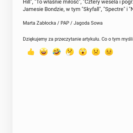
Hill", "To właśnie miłość", "Cztery wesela i pogr
Jamesie Bondzie, w tym "Skyfall", "Spectre" i "
Marta Zabłocka / PAP / Jagoda Sowa
Dziękujemy za przeczytanie artykułu. Co o tym myśl