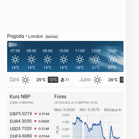
Pogoda
•
London
ZMIANA
Dziś
07:00
08:00
09:00
10:00
11:00
12:00
13:00
14:00
14°C
14°C
15°C
16°C
18°C
21°C
21°C
22°C
Dziś
Jutro
25°C
26°C
13°C
13°C
31
Kurs NBP
Forex
Z DNIA: 6 SIERPNIA
AKTUALIZACJA:
6 SIERPNIA, 07:00
5.0219
GBP
-0.0144
4.3050
EUR
-0.0068
3.7320
USD
-0.0148
4.6080
CHF
-0.0164