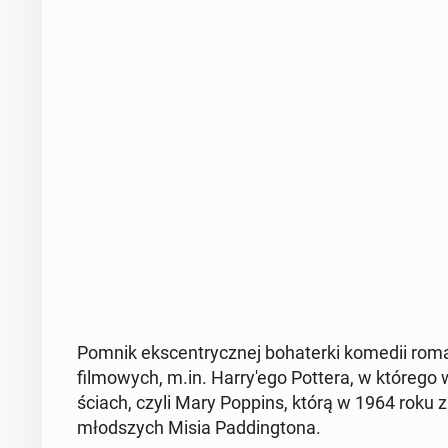
Pomnik eks­cen­trycz­nej bo­ha­ter­ki komedii ro­
fil­mo­wych, m.in. Har­ry­'e­go Pottera, w którego w
ściach, czyli Mary Poppins, którą w 1964 roku za
młod­szych Misia Pad­ding­to­na.