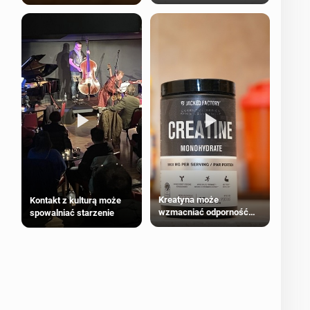
bezpieczne dla
większości dorosłych
Kreatyna może
Kontakt z kulturą może
wzmacniać odporność
spowalniać starzenie
przeciw nowotworom