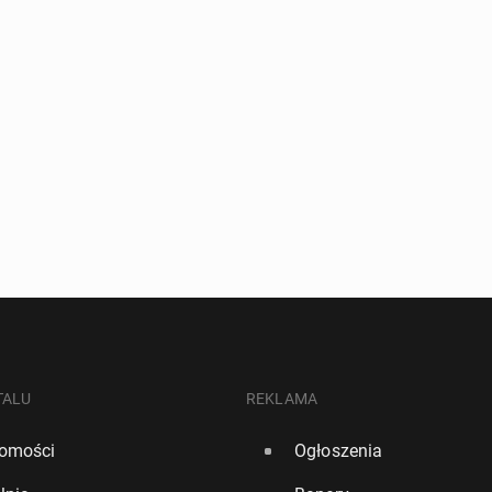
TALU
REKLAMA
omości
Ogłoszenia