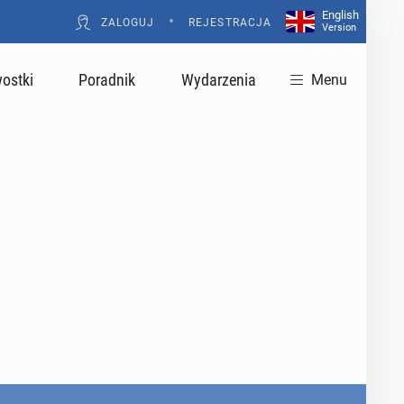
English
•
ZALOGUJ
REJESTRACJA
Version
ostki
Poradnik
Wydarzenia
Menu