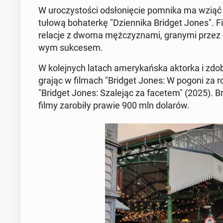
W uro­czy­sto­ści od­sło­nię­cie pomnika ma wziąć u
tu­ło­wą bo­ha­ter­kę "Dzien­ni­ka Bridget Jones". Fi
relacje z dwoma męż­czy­zna­mi, granymi przez H
wym suk­ce­sem.
W ko­lej­nych latach ame­ry­kań­ska aktorka i zdo­by
grając w filmach "Bridget Jones: W pogoni za 
"Bridget Jones: Sza­le­jąc za facetem" (2025). Bry­
filmy za­ro­bi­ły prawie 900 mln dolarów.