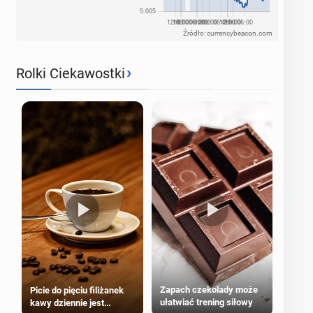
Źródło: currencybeacon.com
›
Rolki Ciekawostki
Zapach czekolady może
Picie do pięciu filiżanek
ułatwiać trening siłowy
kawy dziennie jest