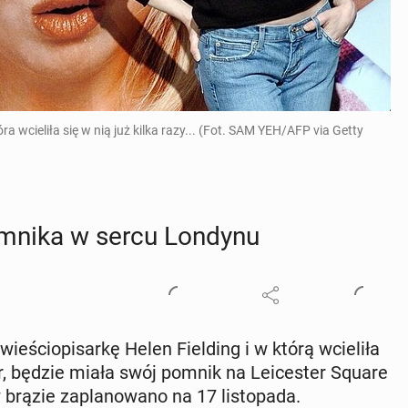
a wcieliła się w nią już kilka razy... (Fot. SAM YEH/AFP via Getty
omnika w sercu Londynu
­ścio­pi­sar­kę Helen Fiel­ding i w którą wcie­li­ła
ger, będzie miała swój pomnik na Le­ice­ster Square
ązie za­pla­no­wa­no na 17 li­sto­pa­da.