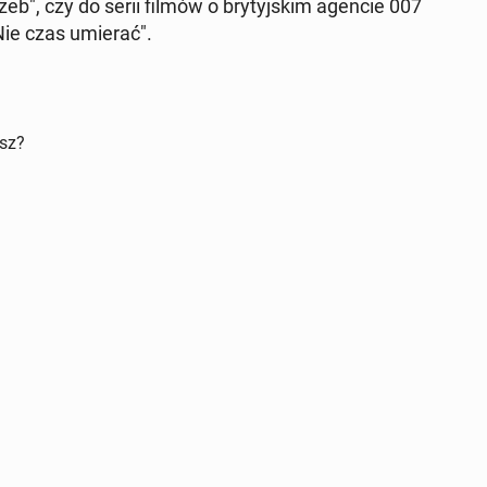
zeb", czy do serii filmów o bry­tyj­skim agencie 007
Nie czas umierać".
isz?