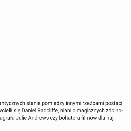
man­tycz­nych stanie po­mię­dzy innymi rzeź­ba­mi postaci
cielił się Daniel Radc­lif­fe, niani o ma­gicz­nych zdol­no­
grała Julie Andrews czy bo­ha­te­ra filmów dla naj­