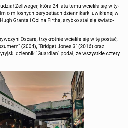
dział Zel­l­we­ger, która 24 lata temu wcie­li­ła się w ty­
lm o mi­ło­snych pe­ry­pe­tiach dzien­ni­kar­ki uwi­kła­nej w
ugh Granta i Colina Firtha, szybko stał się świa­to­
w­czy­ni Oscara, trzy­krot­nie wcie­li­ła się w tę postać,
rozumem" (2004), "Bridget Jones 3" (2016) oraz
tyj­ski dzien­nik "Gu­ar­dian" podał, że wszyst­kie cztery