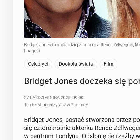
Bridget Jones to najbardziej znana rola Renee Zelwegger, któr
Images)
Celebryci
Dookoła świata
Film
Bridget Jones doczeka się p
27 PAŹDZIERNIKA 2025, 09:00
Ten tekst przeczytasz w 2 minuty
Bridget Jones, postać stwo­rzo­na przez po­wie
się czte­ro­krot­nie aktorka Renee Zel­l­we­
w centrum Londynu. Od­sło­nię­cie rzeźby w br