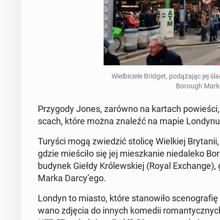
Wiel­bi­cie­le Bridget, po­dą­ża­jąc je
Borough Market
Przy­go­dy Jones, zarówno na kartach po­wie­ści, j
scach, które można znaleźć na mapie Londynu
Turyści mogą zwie­dzić stolicę Wiel­kiej Bry­ta­nii,
gdzie mie­ści­ło się jej miesz­ka­nie nie­da­le­k
budynek Giełdy Kró­lew­skiej (Royal Exchan­ge), 
Marka Darcy’ego.
Londyn to miasto, które sta­no­wi­ło sce­no­gra­fi
wa­no zdjęcia do innych komedii ro­man­tycz­nych,