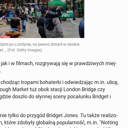
j śladami po Lon­dy­nie, na pewno dotarli w okolice
... (Fot. Getty Images)
ak i w filmach, roz­gry­wa­ją się w praw­dzi­wych miej­
.
 chodząc tropami bo­ha­ter­ki i od­wie­dza­jąc m.in. ulicę,
o Borough Market tuż obok stacji London Bridge czy
gdzie doszło do słynnej sceny po­ca­łun­ku Bridget i
ę nie tylko do przygód Bridget Jones. Tu także re­ali­zo­
 które zdobyły glo­bal­ną po­pu­lar­ność, m.in. "Notting