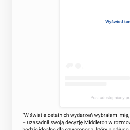
Wy­świetl ten
Post udo­stęp­nio­ny 
"W świetle ostat­nich wy­da­rzeń wy­bra­łem imię,
– uza­sad­nił swoją decyzję Mid­dle­ton w roz­mo­w
będzie idealne dla czwo­ro­no­ga, który nie­dłu­