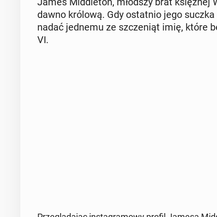
James Mid­dle­ton, młodszy brat księż­nej W
daw­no królową. Gdy ostat­nio jego suczka ras
nadać jednemu ze szcze­niąt imię, które będ
VI.
Prze­glą­da­jąc in­sta­gra­mo­wy profil Jamesa Mid­