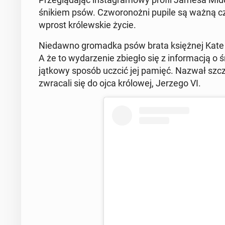
śni­kiem psów. Czwo­ro­noż­ni pupile są ważną c
wprost kró­lew­skie życie.
Nie­daw­no gro­mad­ka psów brata księż­nej Kate s
A że to wy­da­rze­nie zbiegło się z in­for­ma­cją o 
jąt­ko­wy sposób uczcić jej pamięć. Nazwał szcze­n
zwra­ca­li się do ojca kró­lo­wej, Jerzego VI.