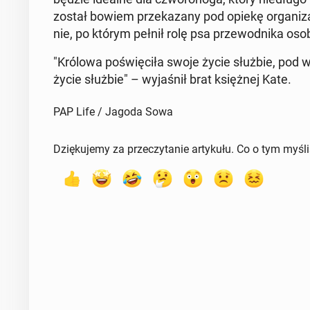
został bowiem prze­ka­za­ny pod opiekę or­ga­ni­za­c
nie, po którym pełnił rolę psa prze­wod­ni­ka osob
"Królowa po­świę­ci­ła swoje życie służbie, pod 
życie służbie" – wy­ja­śnił brat księż­nej Kate.
PAP Life / Jagoda Sowa
Dziękujemy za przeczytanie artykułu. Co o tym myśl