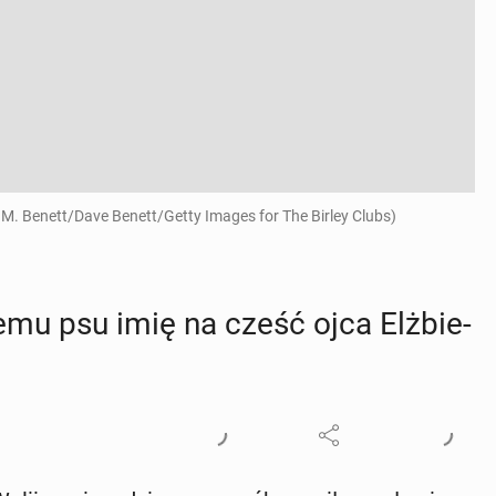
 M. Benett/Dave Benett/Getty Images for The Birley Clubs)
emu psu imię na cześć ojca Elż­bie­