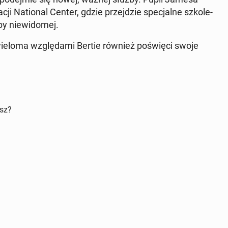
ji Na­tio­nal Center, gdzie przej­dzie spe­cjal­ne szko­le­
y nie­wi­do­mej.
wieloma wzglę­da­mi Bertie również po­świę­ci swoje
isz?