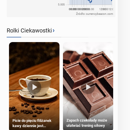
Źródło: currencybeacon.com
›
Rolki Ciekawostki
Zapach czekolady może
Picie do pięciu filiżanek
ułatwiać trening siłowy
kawy dziennie jest