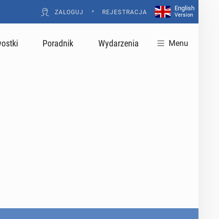
English
•
ZALOGUJ
REJESTRACJA
Version
ostki
Poradnik
Wydarzenia
Menu