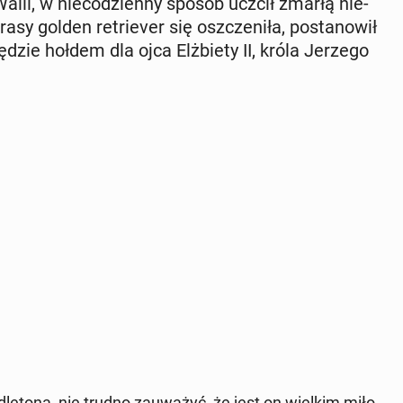
alii, w nie­co­dzien­ny sposób uczcił zmarłą nie­
y golden re­trie­ver się oszcze­ni­ła, po­sta­no­wił
zie hołdem dla ojca Elż­bie­ty II, króla Jerzego
dle­to­na, nie trudno za­uwa­żyć, że jest on wielkim mi­ło­