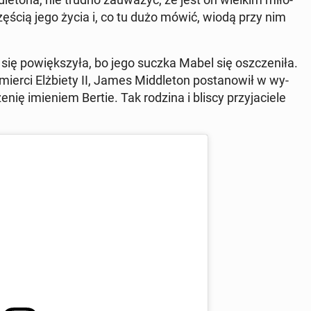
zęścią jego życia i, co tu dużo mówić, wiodą przy nim
ię po­więk­szy­ła, bo jego suczka Mabel się oszcze­ni­ła.
śmierci Elż­bie­ty II, James Mid­dle­ton po­sta­no­wił w wy­
ię imie­niem Bertie. Tak rodzina i bliscy przy­ja­cie­le