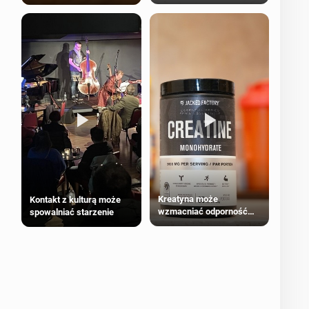
bezpieczne dla
większości dorosłych
Kreatyna może
Kontakt z kulturą może
wzmacniać odporność
spowalniać starzenie
przeciw nowotworom