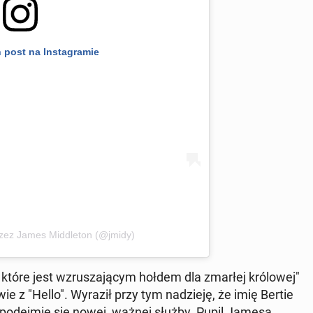
 post na In­sta­gra­mie
przez James Mid­dle­ton (@jmidy)
 które jest wzru­sza­ją­cym hołdem dla zmarłej kró­lo­wej"
ie z "Hello". Wyraził przy tym na­dzie­ję, że imię Bertie
go po­dej­mie się nowej, ważnej służby. Pupil Jamesa