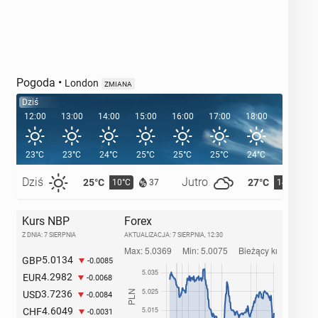
Pogoda
•
London
ZMIANA
Dziś
12:00
13:00
14:00
15:00
16:00
17:00
18:00
19:00
23°C
23°C
24°C
25°C
25°C
25°C
24°C
22°C
Dziś
Jutro
25°C
27°C
10°C
14°C
37
Kurs NBP
Forex
Z DNIA: 7 SIERPNIA
AKTUALIZACJA:
7 SIERPNIA, 12:30
5.0134
GBP
-0.0085
4.2982
EUR
-0.0068
3.7236
USD
-0.0084
4.6049
CHF
-0.0031