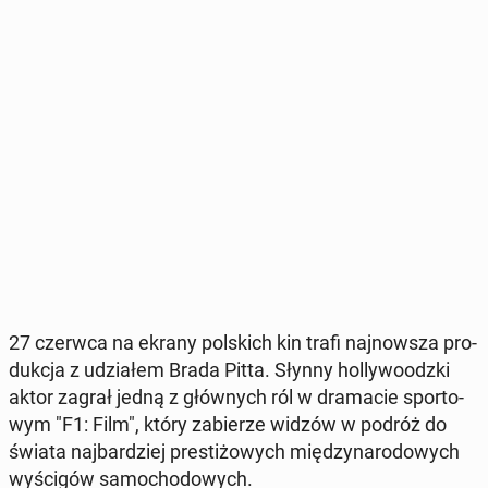
27 czerwca na ekrany pol­skich kin trafi naj­now­sza pro­
duk­cja z udzia­łem Brada Pitta. Słynny hol­ly­wo­odz­ki
aktor zagrał jedną z głów­nych ról w dra­ma­cie spor­to­
wym "F1: Film", który za­bie­rze widzów w podróż do
świata naj­bar­dziej pre­sti­żo­wych mię­dzy­na­ro­do­wych
wy­ści­gów sa­mo­cho­do­wych.