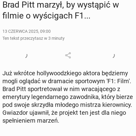
Brad Pitt marzył, by wy­stą­pić w
filmie o wy­ści­gach F1...
13 CZERWCA 2025, 09:00
Ten tekst przeczytasz w 3 minuty
Już wkrótce hol­ly­wo­odz­kie­go aktora bę­dzie­my
mogli oglądać w dra­ma­cie spor­to­wym 'F1: Film'.
Brad Pitt spor­tre­to­wał w nim wra­ca­ją­ce­go z
eme­ry­tu­ry le­gen­dar­ne­go za­wod­ni­ka, który bierze
pod swoje skrzy­dła młodego mistrza kie­row­ni­cy.
Gwiaz­dor ujawnił, że projekt ten jest dla niego
speł­nie­niem marzeń.