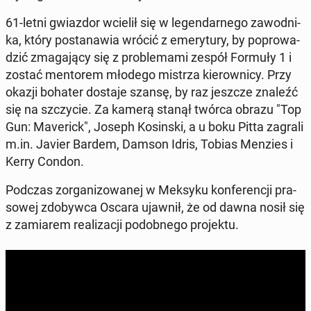
61-letni gwiaz­dor wcielił się w le­gen­dar­ne­go za­wod­ni­
ka, który po­sta­na­wia wrócić z eme­ry­tu­ry, by po­pro­wa­
dzić zma­ga­ją­cy się z pro­ble­ma­mi zespół Formuły 1 i
zostać men­to­rem młodego mistrza kie­row­ni­cy. Przy
okazji bohater dostaje szansę, by raz jeszcze znaleźć
się na szczy­cie. Za kamerą stanął twórca obrazu "Top
Gun: Ma­ve­rick", Joseph Ko­sin­ski, a u boku Pitta zagrali
m.in. Javier Bardem, Damson Idris, Tobias Menzies i
Kerry Condon.
Podczas zor­ga­ni­zo­wa­nej w Meksyku kon­fe­ren­cji pra­
so­wej zdo­byw­ca Oscara ujawnił, że od dawna nosił się
z za­mia­rem re­ali­za­cji po­dob­ne­go pro­jek­tu.