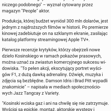
niczego po­dob­ne­go" – wyznał cy­to­wa­ny przez
magazyn "People" aktor.
Pro­duk­cja, której budżet wyniósł 300 mln dolarów, jest
jednym z naj­droż­szych filmów w hi­sto­rii. Po pre­mie­rze
kinowej za­de­biu­tu­je on na szkla­nym ekranie, za­si­la­jąc
katalog plat­for­my stre­amin­go­wej Apple TV+.
Pierw­sze re­cen­zje kry­ty­ków, którzy obej­rze­li nowe
dzieło Ko­sin­skie­go w ramach pokazów pra­so­wych,
można uznać za zwia­stun ko­mer­cyj­ne­go sukcesu wi­
do­wi­ska. "To pełen akcji, eks­cy­tu­ją­cy portret wy­ści­
gów F1, z dużą dawką ad­re­na­li­ny. Dźwięk, muzyka i
zdjęcia są bez­błęd­ne. Damson Idris i Brad Pitt wypadli
zna­ko­mi­cie" – na­pi­sa­ła w mediach spo­łecz­no­ścio­
wych Jazz Tangcay z Variety.
"Ko­sin­ski wciska gaz i ani na chwilę się nie za­trzy­mu­je.
Wyścigi są epickie, montaż, ak­tor­skie występy i