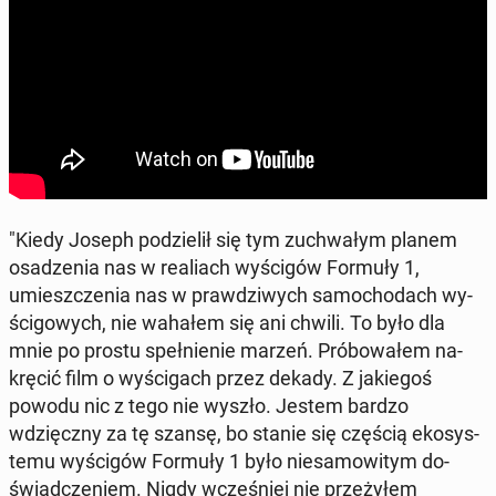
"Kiedy Joseph po­dzie­lił się tym zu­chwa­łym planem
osa­dze­nia nas w re­aliach wy­ści­gów Formuły 1,
umiesz­cze­nia nas w praw­dzi­wych sa­mo­cho­dach wy­
ści­go­wych, nie wahałem się ani chwili. To było dla
mnie po prostu speł­nie­nie marzeń. Pró­bo­wa­łem na­
krę­cić film o wy­ści­gach przez dekady. Z ja­kie­goś
powodu nic z tego nie wyszło. Jestem bardzo
wdzięcz­ny za tę szansę, bo stanie się częścią eko­sys­
te­mu wy­ści­gów Formuły 1 było nie­sa­mo­wi­tym do­
świad­cze­niem. Nigdy wcze­śniej nie prze­ży­łem