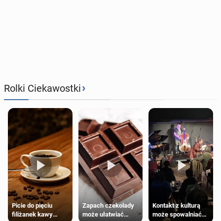
›
Rolki Ciekawostki
Zapach czekolady
Kontakt z kulturą
Picie do pięciu
może ułatwiać
może spowalniać
filiżanek kawy