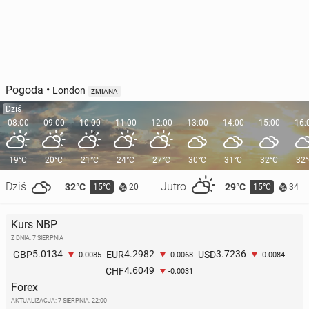
Pogoda
•
London
ZMIANA
Dziś
08:00
09:00
10:00
11:00
12:00
13:00
14:00
15:00
16:
19°C
20°C
21°C
24°C
27°C
30°C
31°C
32°C
32
Dziś
Jutro
32°C
29°C
15°C
15°C
20
34
Kurs NBP
Z DNIA: 7 SIERPNIA
5.0134
4.2982
3.7236
GBP
EUR
USD
-0.0085
-0.0068
-0.0084
4.6049
CHF
-0.0031
Forex
AKTUALIZACJA:
7 SIERPNIA, 22:00