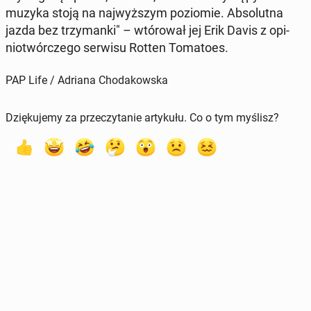
muzyka stoją na naj­wyż­szym po­zio­mie. Ab­so­lut­na
jazda bez trzy­man­ki" – wtó­ro­wał jej Erik Davis z opi­
nio­twór­cze­go serwisu Rotten To­ma­to­es.
PAP Life / Adriana Chodakowska
Dziękujemy za przeczytanie artykułu. Co o tym myślisz?