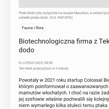
Ptaki dodo żyły wyłącznie na wyspie Mauritius, a ostatni prz
szkielet ptaka dodo. (Fot. PAP/EPA)
Fauna i flora
Bio­tech­no­lo­gicz­na firma z T
dodo
8 LUTEGO 2023, 09:00
Ten tekst przeczytasz w 3 minuty
Po­wsta­ły w 2021 roku startup Co­los­sal Bio
którym po­in­for­mo­wał o za­awan­so­wa­nych 
mamutów wło­cha­tych. I choć na razie żade
jej sze­fo­wie właśnie po­chwa­li­li się ko­le
niem wy­mar­łe­go kilka stuleci temu ptaka