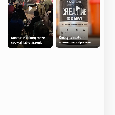
Kreatyna może
Kontakt z kulturą może
wzmacniać odporność
spowalniać starzenie
przeciw nowotworom