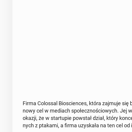
Firma Co­los­sal Bio­scien­ces, która zajmuje się bio­
nowy cel w mediach spo­łecz­no­ścio­wych. Jej wsp
okazji, że w star­tu­pie powstał dział, który kon­ce
nych z ptakami, a firma uzy­ska­ła na ten cel od 