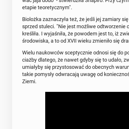
wać jaja dodo" - stwier­dzi­ła Shapiro. Przy czym
etapie teo­re­tycz­nym".
Bio­loż­ka za­zna­czy­ła też, że jeśli jej zamiary
sprzed stuleci. "Nie jest możliwe od­two­rze­nie cał
kre­śli­ła. I wy­ja­śni­ła, że powodem jest to, iż zwi
śro­do­wi­ska, a to od XVII wieku zmie­ni­ło się dra
Wielu na­ukow­ców scep­tycz­nie odnosi się do po
ciaż­by dlatego, że nawet gdyby się to udało, zwie
umia­ły­by się przy­sto­so­wać do obec­nych wa­run
takie pomysły od­wra­ca­ją uwagę od ko­niecz­no­śc
Ziemi.