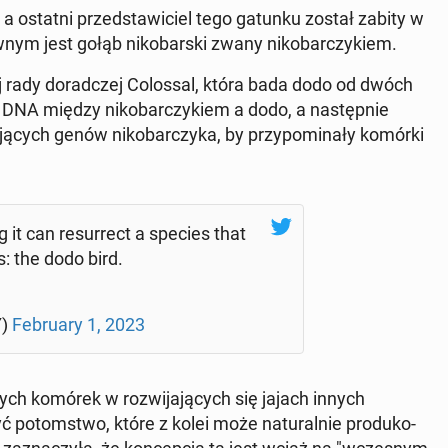
 a ostatni przed­sta­wi­ciel tego gatunku został zabity w
ym jest gołąb ni­ko­bar­ski zwany ni­ko­bar­czy­kiem.
wej rady do­rad­czej Co­los­sal, która bada dodo od dwóch
 DNA między ni­ko­bar­czy­kiem a dodo, a na­stęp­nie
ją­cych genów ni­ko­bar­czy­ka, by przy­po­mi­na­ły komórki
g it can re­sur­rect a species that
s: the dodo bird.
Y)
Fe­bru­ary 1, 2023
nych komórek w roz­wi­ja­ją­cych się jajach innych
 po­tom­stwo, które z kolei może na­tu­ral­nie pro­du­ko­