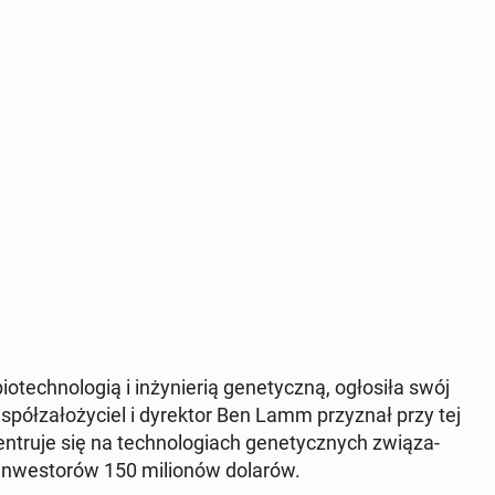
tech­no­lo­gią i in­ży­nie­rią ge­ne­tycz­ną, ogło­si­ła swój
ół­za­ło­ży­ciel i dy­rek­tor Ben Lamm przy­znał przy tej
n­tru­je się na tech­no­lo­giach ge­ne­tycz­nych zwią­za­
in­we­sto­rów 150 mi­lio­nów dolarów.