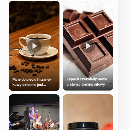
Zapach czekolady może
Picie do pięciu filiżanek
ułatwiać trening siłowy
kawy dziennie jest
bezpieczne dla
większości dorosłych