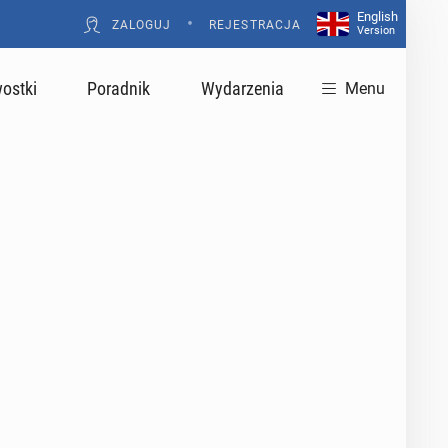
English
•
ZALOGUJ
REJESTRACJA
Version
ostki
Poradnik
Wydarzenia
Menu