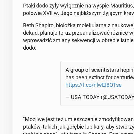
Ptaki dodo żyły wy­łącz­nie na wyspie Mau­ri­tius,
połowie XVII w. Jego naj­bliż­szym żyjącym krewn
Beth Shapiro, bio­loż­ka mo­le­ku­lar­na z na­uko­
dekad, planuje teraz prze­ana­li­zo­wać różnice w
wpro­wa­dzić zmiany se­kwen­cji w obrębie ist­nie­
dodo.
A group of scien­ti­sts is hopin
has been extinct for cen­tu­rie
https://t.co/nlwEI8QTse
— USA TODAY (@USA­TO­DA
"Możliwe jest też umiesz­cze­nie zmo­dy­fi­ko­wa­
ptaków, takich jak gołębie lub kury, aby stwo­rzyć