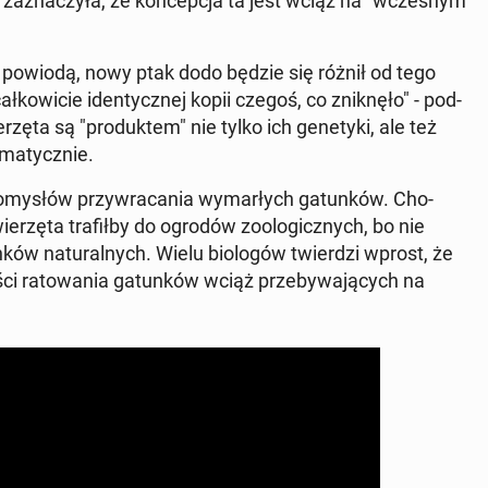
 za­zna­czy­ła, że kon­cep­cja ta jest wciąż na "wcze­snym
 się powiodą, nowy ptak dodo będzie się różnił od tego
­ko­wi­cie iden­tycz­nej kopii czegoś, co znik­nę­ło" - pod­
e­rzę­ta są "pro­duk­tem" nie tylko ich ge­ne­ty­ki, ale też
­ma­tycz­nie.
­my­słów przy­wra­ca­nia wy­mar­łych ga­tun­ków. Cho­
­rzę­ta tra­fił­by do ogrodów zoo­lo­gicz­nych, bo nie
­ków na­tu­ral­nych. Wielu bio­lo­gów twier­dzi wprost, że
i ra­to­wa­nia ga­tun­ków wciąż prze­by­wa­ją­cych na