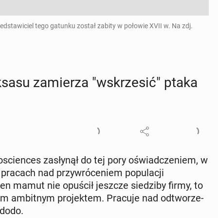
edstawiciel tego gatunku został zabity w połowie XVII w. Na zdj.
eksasu za­mie­rza "wskrze­sić" ptaka
­scien­ces za­sły­nął do tej pory oświad­cze­niem, w
pracach nad przy­wró­ce­niem po­pu­la­cji
n mamut nie opuścił jeszcze sie­dzi­by firmy, to
j­nym am­bit­nym pro­jek­tem. Pracuje nad od­two­rze­
 dodo.