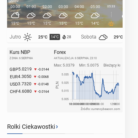
Jutro
00:00
01:00
02:00
03:00
04:00
05:00
05:33
06:00
15°C
15°C
15°C
15°C
15°C
14°C
14°C
Jutro
Sobota
25°C
29°C
14°C
14°C
28
Kurs NBP
Forex
Z DNIA: 6 SIERPNIA
AKTUALIZACJA:
6 SIERPNIA, 23:10
5.0219
GBP
-0.0144
4.3050
EUR
-0.0068
3.7320
USD
-0.0148
4.6080
CHF
-0.0164
Źródło: currencybeacon.com
›
Rolki Ciekawostki