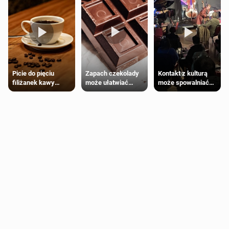
Zapach czekolady
Kontakt z kulturą
Picie do pięciu
może ułatwiać
może spowalniać
filiżanek kawy
trening siłowy
starzenie
dziennie jest
bezpieczne dla
większości
dorosłych