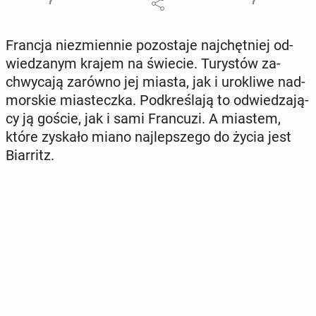
Francja nie­zmien­nie po­zo­sta­je naj­chęt­niej od­
wie­dza­nym krajem na świecie. Tu­ry­stów za­
chwy­ca­ją zarówno jej miasta, jak i uro­kli­we nad­
mor­skie mia­stecz­ka. Pod­kre­śla­ją to od­wie­dza­ją­
cy ją goście, jak i sami Fran­cu­zi. A miastem,
które zyskało miano naj­lep­sze­go do życia jest
Biar­ritz.