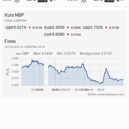
Kurs NBP
Z DNIA: 6 SIERPNIA
5.0219
4.3050
3.7320
GBP
EUR
USD
-0.0144
-0.0068
-0.0148
4.6080
CHF
-0.0164
Forex
AKTUALIZACJA:
6 SIERPNIA, 05:20
Źródło: currencybeacon.com