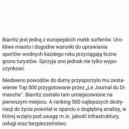
Biar­ritz jest jedną z eu­ro­pej­skich mekk sur­fe­rów. Uro­
kli­we miasto i dogodne warunki do upra­wia­nia
sportów wodnych każdego roku przy­cią­ga­ją liczne
grono tu­ry­stów. Sprzyja ono jednak nie tylko wy­po­
czyn­ko­wi.
Nie­daw­no powodów do dumy przy­spo­rzy­ło mu ze­sta­
wie­nie Top 500 przy­go­to­wa­ne przez „Le Journal du Di­
man­che". Biar­ritz zostało tam umiej­sco­wio­ne na
pierw­szym miejscu. A ranking 500 naj­lep­szych de­sty­
na­cji do życia powstał w oparciu o do­głęb­ną analizę, w
której wzięto pod uwagę m.in. jakość in­fra­struk­tu­ry,
usługi oraz bez­pie­czeń­stwo.