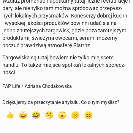
Wzdłuż pro­me­nad na­po­tka­my tutaj liczne re­stau­ra­cje i
bary, ale nie tylko tam można spró­bo­wać prze­pysz­
nych lo­kal­nych przy­sma­ków. Ko­ne­se­rzy dobrej kuchni
i wy­so­kiej jakości pro­duk­tów powinni udać się na
jedno z tu­tej­szych tar­go­wisk, gdzie poza tam­tej­szy­mi
pro­duk­ta­mi, świe­ży­mi owocami, serami możemy
poczuć praw­dzi­wą at­mos­fe­rę Biar­ritz.
Tar­go­wi­ska są tutaj bowiem nie tylko miej­scem
handlu. To także miejsce spotkań lo­kal­nych spo­łecz­
no­ści.
PAP Life / Adriana Chodakowska
Dziękujemy za przeczytanie artykułu. Co o tym myślisz?