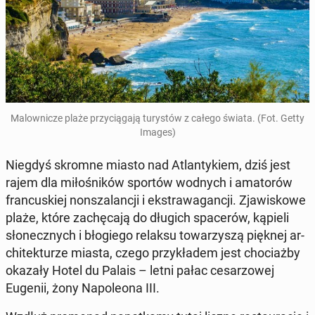
Ma­low­ni­cze plaże przy­cią­ga­ją tu­ry­stów z całego świata. (Fot. Getty
Images)
Niegdyś skromne miasto nad Atlan­ty­kiem, dziś jest
rajem dla mi­ło­śni­ków sportów wodnych i ama­to­rów
fran­cu­skiej non­sza­lan­cji i eks­tra­wa­gan­cji. Zja­wi­sko­we
plaże, które za­chę­ca­ją do długich spa­ce­rów, kąpieli
sło­necz­nych i bło­gie­go relaksu to­wa­rzy­szą pięknej ar­
chi­tek­tu­rze miasta, czego przy­kła­dem jest cho­ciaż­by
okazały Hotel du Palais – letni pałac ce­sa­rzo­wej
Eugenii, żony Na­po­le­ona III.