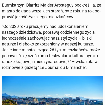
Bur­mi­strzy­ni Biar­ritz Maider Aro­ste­guy pod­kre­śli­ła, że
miasto dokłada wszel­kich starań, by z roku na rok po­
pra­wić jakość życia jego miesz­kań­ców.
"Od 2020 roku pra­cu­je­my nad udo­sko­na­le­niem
naszego dzie­dzic­twa, poprawą co­dzien­ne­go życia,
jed­no­cze­śnie za­cho­wu­jąc nasz styl życia – bliski
naturze i głęboko za­ko­rze­nio­ny w naszej kul­tu­rze.
Jakie inne miasto liczące 26 tys. miesz­kań­ców może
po­chwa­lić się sze­ścio­ma fe­sti­wa­la­mi kul­tu­ral­ny­mi o
randze kra­jo­wej i mię­dzy­na­ro­do­wej?" – wska­za­ła w
roz­mo­wie z gazetą "Le Journal du Di­man­che".