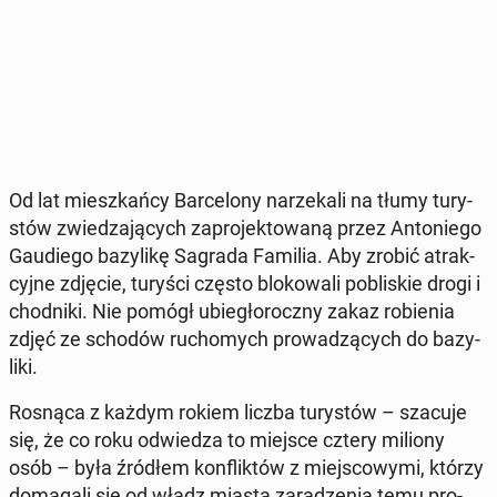
Od lat miesz­kań­cy Bar­ce­lo­ny na­rze­ka­li na tłumy tu­ry­
stów zwie­dza­ją­cych za­pro­jek­to­wa­ną przez An­to­nie­go
Gau­die­go ba­zy­li­kę Sagrada Familia. Aby zrobić atrak­
cyj­ne zdjęcie, turyści często blo­ko­wa­li po­bli­skie drogi i
chod­ni­ki. Nie pomógł ubie­gło­rocz­ny zakaz ro­bie­nia
zdjęć ze schodów ru­cho­mych pro­wa­dzą­cych do ba­zy­
li­ki.
Rosnąca z każdym rokiem liczba tu­ry­stów – szacuje
się, że co roku od­wie­dza to miejsce cztery miliony
osób – była źródłem kon­flik­tów z miej­sco­wy­mi, którzy
do­ma­ga­li się od władz miasta za­ra­dze­nia temu pro­