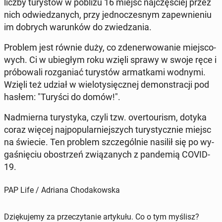
liczby tu­ry­stów w pobliżu 16 miejsc naj­czę­ściej przez
nich od­wie­dza­nych, przy jed­no­cze­snym za­pew­nie­niu
im dobrych wa­run­ków do zwie­dza­nia.
Problem jest równie duży, co zde­ner­wo­wa­nie miej­sco­
wych. Ci w ubie­głym roku wzięli sprawy w swoje ręce i
pró­bo­wa­li roz­ga­niać tu­ry­stów ar­mat­ka­mi wodnymi.
Wzięli też udział w wie­lo­ty­sięcz­nej de­mon­stra­cji pod
hasłem: "Turyści do domów!".
Nad­mier­na tu­ry­sty­ka, czyli tzw. over­to­urism, dotyka
coraz więcej naj­po­pu­lar­niej­szych tu­ry­stycz­nie miejsc
na świecie. Ten problem szcze­gól­nie nasilił się po wy­
ga­śnię­ciu ob­ostrzeń zwią­za­nych z pan­de­mią COVID-
19.
PAP Life / Adriana Chodakowska
Dziękujemy za przeczytanie artykułu. Co o tym myślisz?