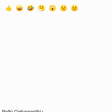
›
Rolki Ciekawostki