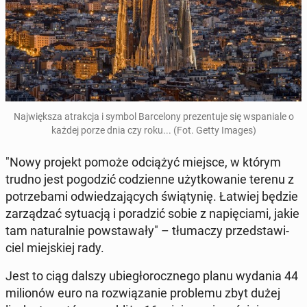
Naj­więk­sza atrak­cja i symbol Bar­ce­lo­ny pre­zen­tu­je się wspa­nia­le o
każdej porze dnia czy roku... (Fot. Getty Images)
"Nowy projekt pomoże od­cią­żyć miejsce, w którym
trudno jest po­go­dzić co­dzien­ne użyt­ko­wa­nie terenu z
po­trze­ba­mi od­wie­dza­ją­cych świą­ty­nię. Łatwiej będzie
za­rzą­dzać sy­tu­acją i po­ra­dzić sobie z na­pię­cia­mi, jakie
tam na­tu­ral­nie po­wsta­wa­ły" – tłu­ma­czy przed­sta­wi­
ciel miej­skiej rady.
Jest to ciąg dalszy ubie­gło­rocz­ne­go planu wydania 44
mi­lio­nów euro na roz­wią­za­nie pro­ble­mu zbyt dużej