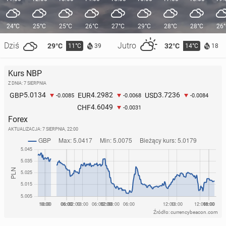
24°C
25°C
25°C
26°C
27°C
29°C
28°C
28°C
26
Dziś
Jutro
29°C
32°C
11°C
14°C
39
18
Kurs NBP
Z DNIA: 7 SIERPNIA
5.0134
4.2982
3.7236
GBP
EUR
USD
-0.0085
-0.0068
-0.0084
4.6049
CHF
-0.0031
Forex
AKTUALIZACJA:
7 SIERPNIA, 22:00
Źródło: currencybeacon.com