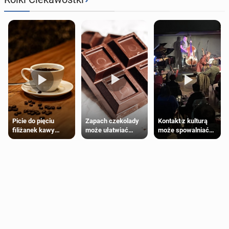
Zapach czekolady
Kontakt z kulturą
Picie do pięciu
może ułatwiać
może spowalniać
filiżanek kawy
trening siłowy
starzenie
dziennie jest
bezpieczne dla
większości
dorosłych