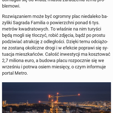
ble­mo­wi.
Roz­wią­za­niem może być ogromny plac nie­da­le­ko ba­
zy­li­ki Sagrada Familia o po­wierzch­ni ponad 6 tys.
metrów kwa­dra­to­wych. To właśnie na nim turyści
będą mogli się tłoczyć, robić zdjęcia, bądź po prostu
po­dzi­wiać atrak­cję z od­le­gło­ści. Dzięki temu od­cią­żo­
ne zostaną oko­licz­ne drogi i w efekcie poprawi się sy­
tu­acja miesz­kań­ców. Całość in­we­sty­cji ma kosz­to­wać
2,7 miliona euro, a budowa placu roz­pocz­nie się we
wrze­śniu i potrwa osiem mie­się­cy, o czym in­for­mu­je
portal Metro.