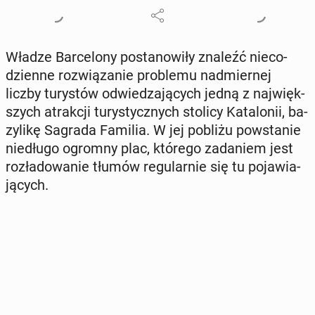
Władze Bar­ce­lo­ny po­sta­no­wi­ły znaleźć nie­co­
dzien­ne roz­wią­za­nie pro­ble­mu nad­mier­nej
liczby tu­ry­stów od­wie­dza­ją­cych jedną z naj­więk­
szych atrak­cji tu­ry­stycz­nych stolicy Ka­ta­lo­nii, ba­
zy­li­kę Sagrada Familia. W jej pobliżu po­wsta­nie
nie­dłu­go ogromny plac, którego za­da­niem jest
roz­ła­do­wa­nie tłumów re­gu­lar­nie się tu po­ja­wia­
ją­cych.