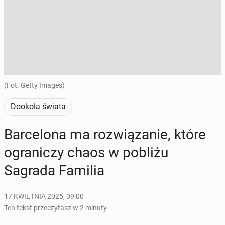
(Fot. Getty Images)
Dookoła świata
Bar­ce­lo­na ma roz­wią­za­nie, które
ogra­ni­czy chaos w pobliżu
Sagrada Familia
17 KWIETNIA 2025, 09:00
Ten tekst przeczytasz w 2 minuty