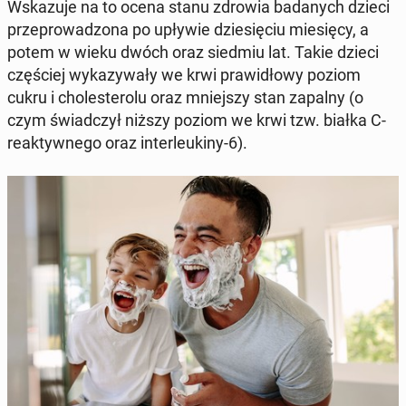
Wska­zu­je na to ocena stanu zdrowia ba­da­nych dzieci
prze­pro­wa­dzo­na po upływie dzie­się­ciu mie­się­cy, a
potem w wieku dwóch oraz siedmiu lat. Takie dzieci
czę­ściej wy­ka­zy­wa­ły we krwi pra­wi­dło­wy poziom
cukru i cho­le­ste­ro­lu oraz mniej­szy stan zapalny (o
czym świad­czył niższy poziom we krwi tzw. białka C-
re­ak­tyw­ne­go oraz in­ter­leu­ki­ny-6).