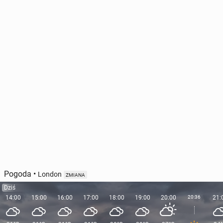
Pogoda
•
London
ZMIANA
Dziś
14:00
15:00
16:00
17:00
18:00
19:00
20:00
20:36
21: