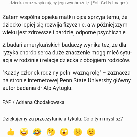
dziecka oraz wspie­ra­ją­cy jego wy­obraź­nię. (Fot. Getty Images)
Zatem wspólna opieka matki i ojca sprzyja temu, że
dziecko lepiej się rozwija fi­zycz­nie, a w póź­niej­szym
wieku jest zdrow­sze i bar­dziej odporne psy­chicz­nie.
Z badań ame­ry­kań­skich badaczy wynika też, że dla
ryzyka chorób serca duże zna­cze­nie mogą mieć sy­tu­
acja w ro­dzi­nie i relacje dziecka z oboj­giem ro­dzi­ców.
"Każdy członek rodziny pełni ważną rolę" – za­zna­cza
na stronie in­ter­ne­to­wej Penn State Uni­ver­si­ty główny
autor badania dr Alp Aytuglu.
PAP / Adriana Chodakowska
Dziękujemy za przeczytanie artykułu. Co o tym myślisz?