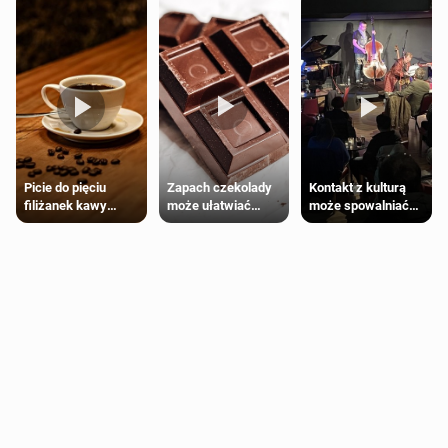
Zapach czekolady
Kontakt z kulturą
Picie do pięciu
może ułatwiać
może spowalniać
filiżanek kawy
trening siłowy
starzenie
dziennie jest
bezpieczne dla
większości
dorosłych