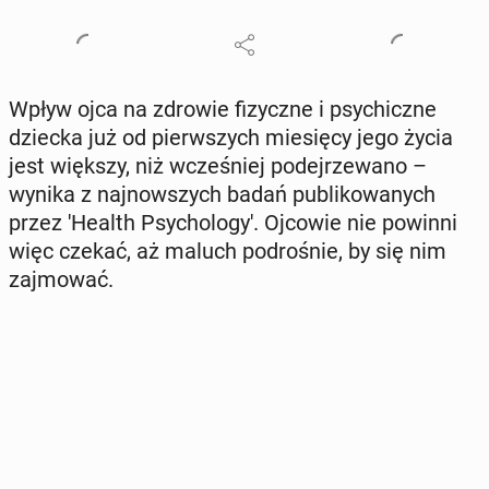
Wpływ ojca na zdrowie fi­zycz­ne i psy­chicz­ne
dziecka już od pierw­szych mie­się­cy jego życia
jest większy, niż wcze­śniej po­dej­rze­wa­no –
wynika z naj­now­szych badań pu­bli­ko­wa­nych
przez 'Health Psy­cho­lo­gy'. Ojcowie nie powinni
więc czekać, aż maluch pod­ro­śnie, by się nim
zaj­mo­wać.