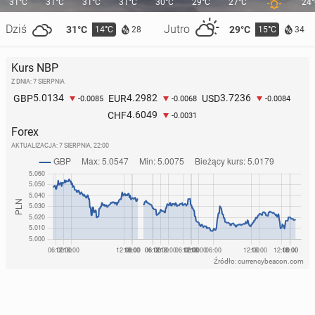
31°C
31°C
31°C
31°C
30°C
29°C
27°C
24
Dziś
Jutro
31°C
29°C
14°C
15°C
28
34
Kurs NBP
Z DNIA: 7 SIERPNIA
5.0134
4.2982
3.7236
GBP
EUR
USD
-0.0085
-0.0068
-0.0084
4.6049
CHF
-0.0031
Forex
AKTUALIZACJA:
7 SIERPNIA, 22:00
Źródło: currencybeacon.com