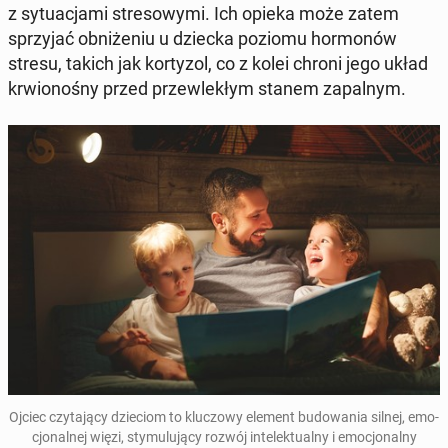
z sy­tu­acja­mi stre­so­wy­mi. Ich opieka może zatem
sprzy­jać ob­ni­że­niu u dziecka poziomu hor­mo­nów
stresu, takich jak kor­ty­zol, co z kolei chroni jego układ
krwio­no­śny przed prze­wle­kłym stanem za­pal­nym.
Ojciec czy­ta­ją­cy dzie­ciom to klu­czo­wy element bu­do­wa­nia silnej, emo­
cjo­nal­nej więzi, sty­mu­lu­ją­cy rozwój in­te­lek­tu­al­ny i emo­cjo­nal­ny