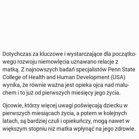
Do­tych­czas za klu­czo­we i wy­star­cza­ją­ce dla po­cząt­ko­
we­go rozwoju nie­mow­lę­cia uzna­wa­no relacje z
matką. Z naj­now­szych badań spe­cja­li­stów Penn State
College of Health and Human De­ve­lop­ment (USA)
wynika, że równie ważna jest opieka ojca nad ma­lu­
chem i to już od pierw­szych mie­się­cy jego życia.
Ojcowie, którzy więcej uwagi po­świę­ca­ją dziecku w
pierw­szych mie­sią­cach życia, a potem w ko­lej­nych
latach, są bar­dziej czuli i opie­kuń­czy, mogą nawet w
więk­szym stopniu niż matka wpłynąć na jego zdrowie.