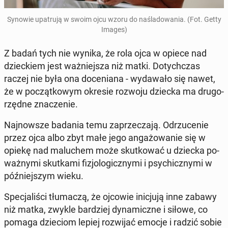
Synowie upa­tru­ją w swoim ojcu wzoru do na­śla­do­wa­nia. (Fot. Getty
Images)
Z badań tych nie wynika, że rola ojca w opiece nad
dziec­kiem jest waż­niej­sza niż matki. Do­tych­czas
raczej nie była ona do­ce­nia­na - wy­da­wa­ło się nawet,
że w po­cząt­ko­wym okresie rozwoju dziecka ma dru­go­
rzęd­ne zna­cze­nie.
Naj­now­sze badania temu za­prze­cza­ją. Od­rzu­ce­nie
przez ojca albo zbyt małe jego an­ga­żo­wa­nie się w
opiekę nad ma­lu­chem może skut­ko­wać u dziecka po­
waż­ny­mi skut­ka­mi fi­zjo­lo­gicz­ny­mi i psy­chicz­ny­mi w
póź­niej­szym wieku.
Spe­cja­li­ści tłu­ma­czą, że ojcowie ini­cju­ją inne zabawy
niż matka, zwykle bar­dziej dy­na­micz­ne i siłowe, co
pomaga dzie­ciom lepiej roz­wi­jać emocje i radzić sobie