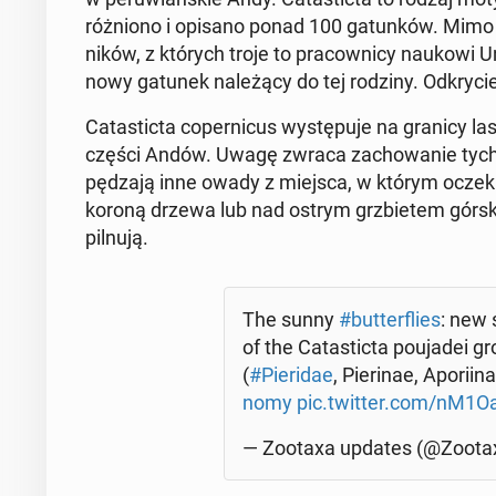
róż­nio­no i opisano ponad 100 ga­tun­ków. Mim
ni­ków, z których troje to pra­cow­ni­cy naukowi Uni­w
nowy gatunek na­le­żą­cy do tej rodziny. Od­kry­
Ca­ta­stic­ta co­per­ni­cus wy­stę­pu­je na granicy 
części Andów. Uwagę zwraca za­cho­wa­nie tych mot
pę­dza­ją inne owady z miejsca, w którym ocze­ku­j
koroną drzewa lub nad ostrym grzbie­tem górskim -
pilnują.
The sunny
#but­ter­flies
: new 
of the Ca­ta­stic­ta po­uja­dei
(
#Pie­ri­dae
, Pie­ri­nae, Apo­rii­na
no­my
pic.twitter.com/nM1
— Zootaxa updates (@Zoota