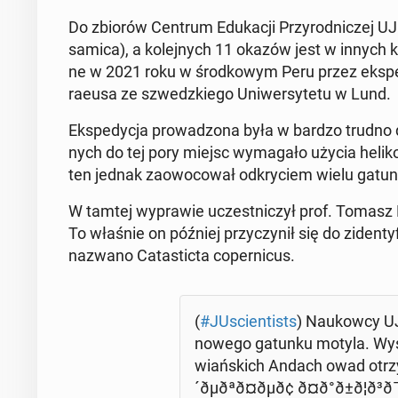
Do zbiorów Centrum Edu­ka­cji Przy­rod­ni­czej UJ tr
samica), a ko­lej­nych 11 okazów jest w innych k
ne w 2021 roku w środ­ko­wym Peru przez eks­pe­d
ra­eu­sa ze szwedz­kie­go Uni­wer­sy­te­tu w Lund.
Eks­pe­dy­cja pro­wa­dzo­na była w bardzo trudno d
nych do tej pory miejsc wy­ma­ga­ło użycia he­li­kop
ten jednak za­owo­co­wał od­kry­ciem wielu ga­tun
W tamtej wy­pra­wie uczest­ni­czył prof. Tomasz Py
To właśnie on później przy­czy­nił się do zi­den­ty­
nazwano Ca­ta­stic­ta co­per­ni­cus.
(
#JU­scien­ti­sts
) Na­ukow­cy UJ 
nowego gatunku motyla. Wy­stę­
wiań­skich Andach owad otrzy­mał
´ðµðªð¤ðµð¢ ð¤ð°ð±ð¦ð