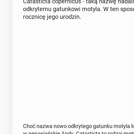
Ca­ta­stic­ta co­per­ni­cus - taką nazwę nadali
od­kry­te­mu ga­tun­ko­wi motyla. W ten sposó
rocz­ni­cę jego urodzin.
Choć nazwa nowo od­kry­te­go gatunku motyla ko
w pe­ru­wiań­skie Andy. Ca­ta­stic­ta to rodzaj mot