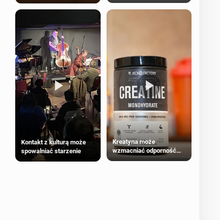
bezpieczne dla
większości dorosłych
Kreatyna może
Kontakt z kulturą może
wzmacniać odporność
spowalniać starzenie
przeciw nowotworom