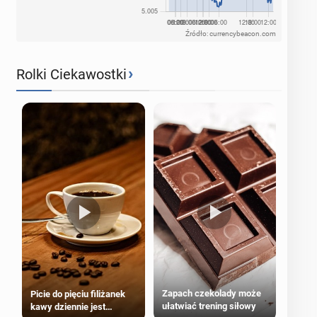
Źródło: currencybeacon.com
›
Rolki Ciekawostki
Zapach czekolady może
Picie do pięciu filiżanek
ułatwiać trening siłowy
kawy dziennie jest