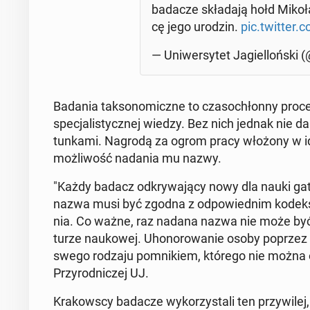
badacze skła­da­ją hołd Mi­ko­ła­
cę jego urodzin.
pic.twitter
— Uni­wer­sy­tet Ja­giel­loń­ski (
Badania tak­so­no­micz­ne to cza­so­chłon­ny proc
spe­cja­li­stycz­nej wiedzy. Bez nich jednak nie da 
tun­ka­mi. Nagrodą za ogrom pracy włożony w iden­
moż­li­wość nadania mu nazwy.
"Każdy badacz od­kry­wa­ją­cy nowy dla nauki ga
nazwa musi być zgodna z od­po­wied­nim ko­dek­se
nia. Co ważne, raz nadana nazwa nie może być usu­
tu­rze na­uko­wej. Uho­no­ro­wa­nie osoby poprzez 
swego rodzaju po­mni­kiem, którego nie można oba
Przy­rod­ni­czej UJ.
Kra­kow­scy badacze wy­ko­rzy­sta­li ten przy­wi­le