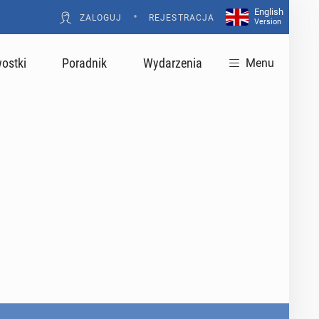
English
•
ZALOGUJ
REJESTRACJA
Version
ostki
Poradnik
Wydarzenia
Menu