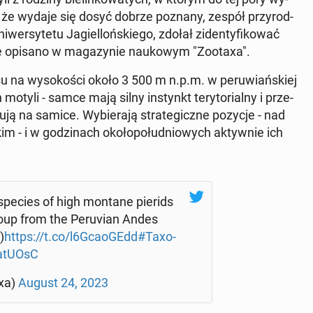
o że wydaje się dosyć dobrze poznany, zespół przy­rod­
er­sy­te­tu Ja­giel­loń­skie­go, zdołał zi­den­ty­fi­ko­wać
cie opisano w ma­ga­zy­nie na­uko­wym "Zootaxa".
lasu na wy­so­ko­ści około 3 500 m n.p.m. w pe­ru­wiań­skiej
yli - samce mają silny in­stynkt te­ry­to­rial­ny i prze­
ą na samice. Wy­bie­ra­ją stra­te­gicz­ne pozycje - nad
 i w go­dzi­nach oko­ło­po­łu­dnio­wych ak­tyw­nie ich
species of high montane pierids
 group from the Pe­ru­vian Andes
)
https://t.co/l6Gca­oGEdd
#Ta­xo­
OatUOsC
xa)
August 24, 2023