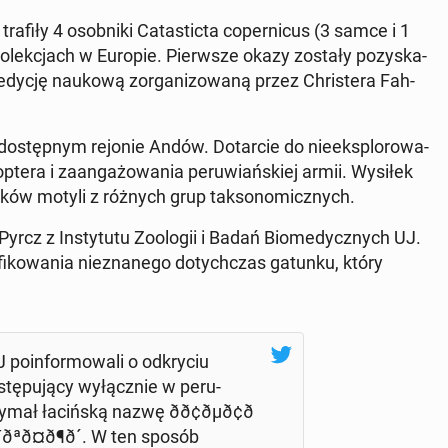
afiły 4 osob­ni­ki Ca­ta­stic­ta co­per­ni­cus (3 samce i 1
o­lek­cjach w Europie. Pierw­sze okazy zostały po­zy­ska­
y­cję naukową zor­ga­ni­zo­wa­ną przez Chri­ste­ra Fah­
o­stęp­nym rejonie Andów. Do­tar­cie do nie­ek­splo­ro­wa­
­te­ra i za­an­ga­żo­wa­nia pe­ru­wiań­skiej armii. Wysiłek
­ków motyli z różnych grup tak­so­no­micz­nych.
rcz z In­sty­tu­tu Zoo­lo­gii i Badań Bio­me­dycz­nych UJ.
fi­ko­wa­nia nie­zna­ne­go do­tych­czas gatunku, który
po­in­for­mo­wa­li o od­kry­ciu
pu­ją­cy wy­łącz­nie w pe­ru­
 ła­ciń­ską nazwę ðð¢ðµð¢ð
³ð¯ðªð¤ð¶ð´. W ten sposób