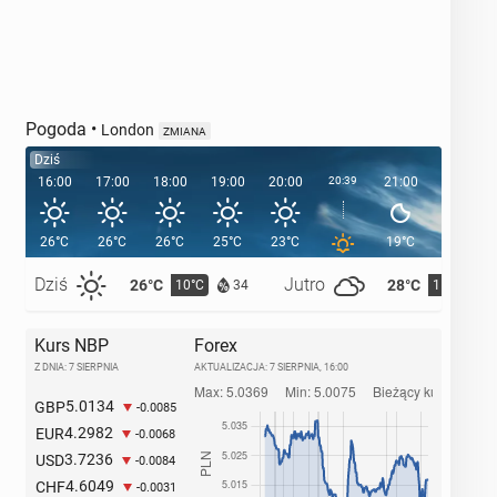
Pogoda
•
London
ZMIANA
Dziś
16:00
17:00
18:00
19:00
20:00
20:39
21:00
22:00
26°C
26°C
26°C
25°C
23°C
19°C
17°C
Dziś
Jutro
26°C
28°C
10°C
11°C
34
Kurs NBP
Forex
Z DNIA: 7 SIERPNIA
AKTUALIZACJA:
7 SIERPNIA, 16:00
5.0134
GBP
-0.0085
4.2982
EUR
-0.0068
3.7236
USD
-0.0084
4.6049
CHF
-0.0031