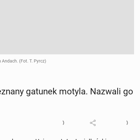
 Andach. (Fot. T. Pyrcz)
­zna­ny gatunek motyla. Nazwali go