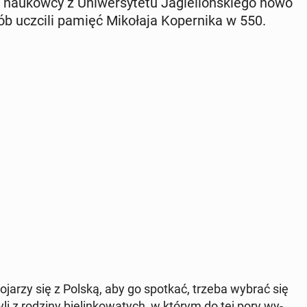
 na­ukow­cy z Uni­wer­sy­te­tu Ja­giel­loń­skie­go nowo
b uczcili pamięć Mi­ko­ła­ja Ko­per­ni­ka w 550.
jarzy się z Polską, aby go spotkać, trzeba wybrać się
yli z rodziny bie­lin­ko­wa­tych, w którym do tej pory wy­