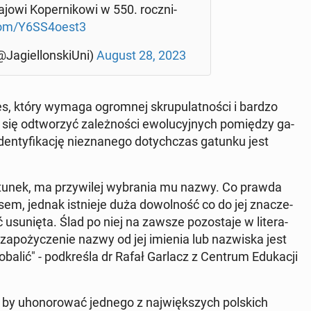
jo­wi Ko­per­ni­ko­wi w 550. rocz­ni­
.com/Y6SS4oest3
@Ja­giel­lon­skiU­ni)
August 28, 2023
es, który wymaga ogrom­nej skru­pu­lat­no­ści i bardzo
się od­two­rzyć za­leż­no­ści ewo­lu­cyj­nych po­mię­dzy ga­
ty­fi­ka­cję nie­zna­ne­go do­tych­czas gatunku jest
tunek, ma przy­wi­lej wy­bra­nia mu nazwy. Co prawda
m, jednak ist­nie­je duża do­wol­ność co do jej zna­cze­
nię­ta. Ślad po niej na zawsze po­zo­sta­je w li­te­ra­
za­po­ży­cze­nie nazwy od jej imienia lub na­zwi­ska jest
lić" - pod­kre­śla dr Rafał Garlacz z Centrum Edu­ka­cji
j, by uho­no­ro­wać jednego z naj­więk­szych pol­skich