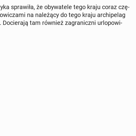
sty­ka spra­wi­ła, że oby­wa­te­le tego kraju coraz czę­
o­wi­cza­mi na na­le­żą­cy do tego kraju ar­chi­pe­lag
Do­cie­ra­ją tam również za­gra­nicz­ni urlo­po­wi­