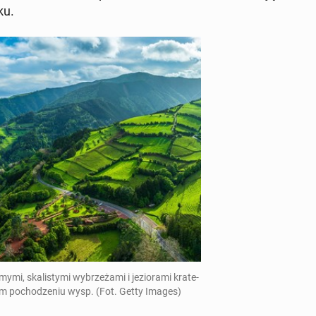
ku.
mi, ska­li­sty­mi wy­brze­ża­mi i je­zio­ra­mi kra­te­
nym po­cho­dze­niu wysp. (Fot. Getty Images)