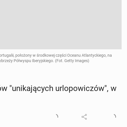
rtugalii, położony w środkowej części Oceanu Atlantyckiego, na
ybrzeży Półwyspu Iberyjskiego. (Fot. Getty Images)
ów "uni­ka­ją­cych urlo­po­wi­czów", w