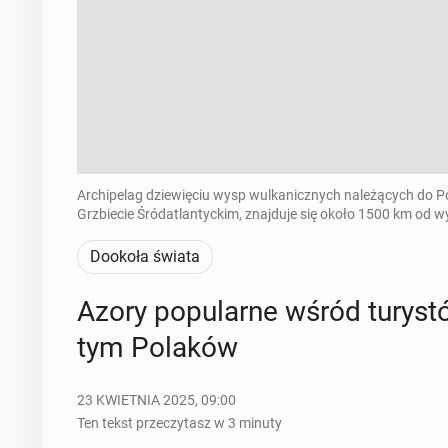
Archipelag dziewięciu wysp wulkanicznych należących do Po
Grzbiecie Śródatlantyckim, znajduje się około 1500 km od w
Dookoła świata
Azory po­pu­lar­ne wśród tu­ry­st
tym Polaków
23 KWIETNIA 2025, 09:00
Ten tekst przeczytasz w 3 minuty