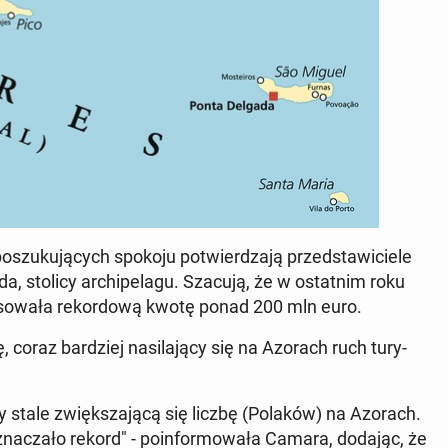
­szu­ku­ją­cych spokoju po­twier­dza­ją przed­sta­wi­cie­le
da, stolicy ar­chi­pe­la­gu. Szacują, że w ostat­nim roku
ka­so­wa­ła re­kor­do­wą kwotę ponad 200 mln euro.
coraz bar­dziej na­si­la­ją­cy się na Azorach ruch tu­ry­
­my stale zwięk­sza­ją­cą się liczbę (Polaków) na Azorach.
na­cza­ło rekord" - po­in­for­mo­wa­ła Camara, dodając, że