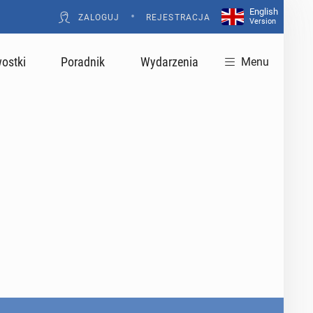
English
•
ZALOGUJ
REJESTRACJA
Version
ostki
Poradnik
Wydarzenia
Menu