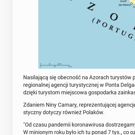
Na­si­la­ją­cą się obec­ność na Azorach tu­ry­stów po
re­gio­nal­nej agencji tu­ry­stycz­nej w Ponta Delga
dzięki tu­ry­stom miej­sco­wa go­spo­dar­ka za­in­
Zdaniem Niny Camary, re­pre­zen­tu­ją­cej agencję, 
stycz­ny dotyczy również Polaków.
"Od czasu pan­de­mii ko­ro­na­wi­ru­sa do­strze­ga
W mi­nio­nym roku było ich tu ponad 7 tys., co oz