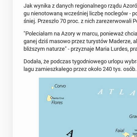
Jak wynika z danych re­gio­nal­ne­go rządu Azorów,
gu nie­no­to­wa­ną wcze­śniej liczbę noc­le­gów - 
śniej. Prze­szło 70 proc. z nich za­re­zer­wo­wa­li Po
"Po­le­cia­łam na Azory w marcu, po­nie­waż chci
ga­nej dziś masowo przez tu­ry­stów Maderze, ale
bliż­szym naturze" - przy­zna­je Maria Lurdes, pr
Dodała, że podczas ty­go­dnio­we­go urlopu wybrał
la­gu za­miesz­ka­łe­go przez około 240 tys. osób.