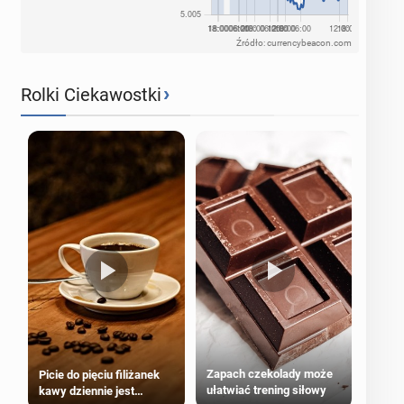
Źródło: currencybeacon.com
›
Rolki Ciekawostki
Zapach czekolady może
Picie do pięciu filiżanek
ułatwiać trening siłowy
kawy dziennie jest