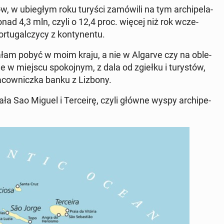
 w ubie­głym roku turyści za­mó­wi­li na tym ar­chi­pe­la­
ponad 4,3 mln, czyli o 12,4 proc. więcej niż rok wcze­
r­tu­gal­czy­cy z kon­ty­nen­tu.
a­łam pobyć w moim kraju, a nie w Algarve czy na ob­le­
 w miejscu spo­koj­nym, z dala od zgiełku i tu­ry­stów,
a­cow­nicz­ka banku z Lizbony.
a Sao Miguel i Ter­ce­irę, czyli główne wyspy ar­chi­pe­