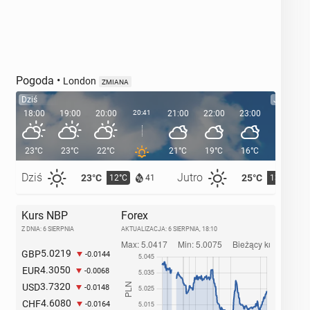
Pogoda
•
London
ZMIANA
Dziś
Jutro
18:00
19:00
20:00
20:41
21:00
22:00
23:00
00:00
23°C
23°C
22°C
21°C
19°C
16°C
16°C
Dziś
Jutro
23°C
25°C
12°C
13°C
41
Kurs NBP
Forex
Z DNIA: 6 SIERPNIA
AKTUALIZACJA:
6 SIERPNIA, 18:10
5.0219
GBP
-0.0144
4.3050
EUR
-0.0068
3.7320
USD
-0.0148
4.6080
CHF
-0.0164