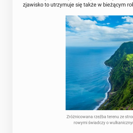
zja­wi­sko to utrzy­mu­je się także w bie­żą­cym ro
Zróż­ni­co­wa­na rzeźba terenu ze stro­my­
ro­wy­mi świad­czy o wul­ka­nicz­