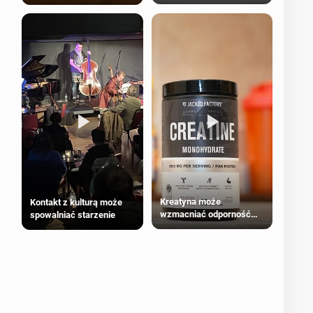
bezpieczne dla
większości dorosłych
Kreatyna może
Kontakt z kulturą może
wzmacniać odporność
spowalniać starzenie
przeciw nowotworom