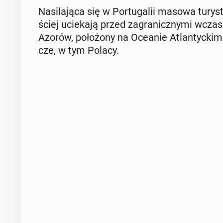
Na­si­la­ją­ca się w Por­tu­ga­lii masowa tu­ry­
ściej ucie­ka­ją przed za­gra­nicz­ny­mi wcza­s
Azorów, po­ło­żo­ny na Oceanie Atlan­tyc­kim. 
cze, w tym Polacy.