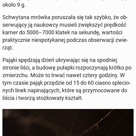
około 9 g.
Schwy­ta­na mrówka po­ru­sza­ła się tak szybko, że ob­
ser­wu­ją­cy ją na­ukow­cy musieli zwięk­szyć pręd­kość
kamer do 5000–7000 klatek na sekundę, war­to­ści
prak­tycz­nie nie­spo­ty­ka­nej podczas ob­ser­wa­cji zwie­
rząt.
Pająki spę­dza­ją dzień ukry­wa­jąc się na spodniej
stronie liści, a budowę pułapki roz­po­czy­na­ją krótko po
zmierz­chu. Może to trwać nawet cztery godziny. W
tym czasie pająk przę­dzie od 15 do 60 ciasno sple­cio­
nych linek na­pi­na­ją­cych, które są przy­mo­co­wa­ne do
liścia i tworzą stoż­ko­wa­ty kształt.