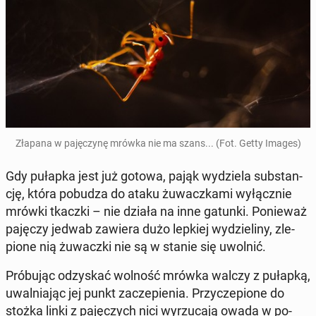
Złapana w pa­ję­czy­nę mrówka nie ma szans... (Fot. Getty Images)
Gdy pułapka jest już gotowa, pająk wy­dzie­la sub­stan­
cję, która pobudza do ataku żu­wacz­ka­mi wy­łącz­nie
mrówki tkaczki – nie działa na inne gatunki. Po­nie­waż
pajęczy jedwab zawiera dużo lepkiej wy­dzie­li­ny, zle­
pio­ne nią żu­wacz­ki nie są w stanie się uwolnić.
Pró­bu­jąc od­zy­skać wolność mrówka walczy z pułapką,
uwal­nia­jąc jej punkt za­cze­pie­nia. Przy­cze­pio­ne do
stożka linki z pa­ję­czych nici wy­rzu­ca­ją owada w po­