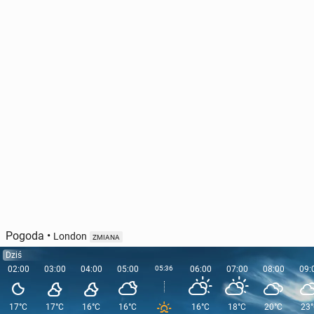
Pogoda
•
London
ZMIANA
Dziś
02:00
03:00
04:00
05:00
05:36
06:00
07:00
08:00
09:
17°C
17°C
16°C
16°C
16°C
18°C
20°C
23