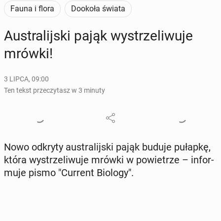
Fauna i flora
Dookoła świata
Au­stra­lij­ski pająk wy­strze­li­wu­je
mrówki!
3 LIPCA, 09:00
Ten tekst przeczytasz w 3 minuty
Nowo odkryty au­stra­lij­ski pająk buduje pułapkę,
która wy­strze­li­wu­je mrówki w po­wie­trze – in­for­
mu­je pismo "Current Biology".