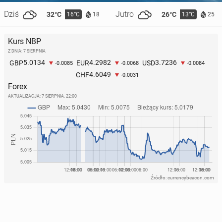
Dziś
Jutro
32°C
26°C
16°C
13°C
18
25
Kurs NBP
Z DNIA: 7 SIERPNIA
5.0134
4.2982
3.7236
GBP
EUR
USD
-0.0085
-0.0068
-0.0084
4.6049
CHF
-0.0031
Forex
AKTUALIZACJA:
7 SIERPNIA, 22:00
Źródło: currencybeacon.com