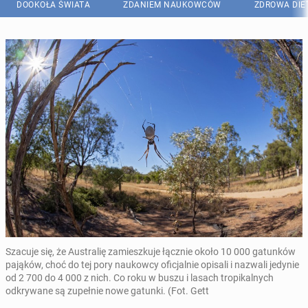
DOOKOŁA ŚWIATA
ZDANIEM NAUKOWCÓW
ZDROWA DIE
Szacuje się, że Australię zamieszkuje łącznie około 10 000 gatunków
pająków, choć do tej pory naukowcy oficjalnie opisali i nazwali jedynie
od 2 700 do 4 000 z nich. Co roku w buszu i lasach tropikalnych
odkrywane są zupełnie nowe gatunki. (Fot. Gett