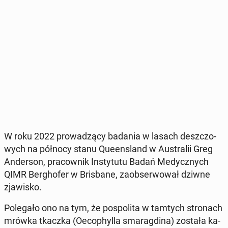
W roku 2022 pro­wa­dzą­cy badania w lasach desz­czo­
wych na północy stanu Qu­een­sland w Au­stra­lii Greg
An­der­son, pra­cow­nik In­sty­tu­tu Badań Me­dycz­nych
QIMR Ber­gho­fer w Bris­ba­ne, za­ob­ser­wo­wał dziwne
zja­wi­sko.
Po­le­ga­ło ono na tym, że po­spo­li­ta w tamtych stro­nach
mrówka tkaczka (Oeco­phyl­la sma­rag­di­na) została ka­