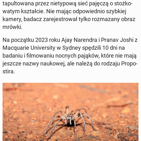
ta­pul­to­wa­na przez nie­ty­po­wą sieć pajęczą o stoż­ko­
wa­tym kształ­cie. Nie mając od­po­wied­nio szyb­kiej
kamery, badacz za­re­je­stro­wał tylko roz­ma­za­ny obraz
mrówki.
Na po­cząt­ku 2023 roku Ajay Na­ren­dra i Pranav Joshi z
Ma­cqu­arie Uni­ver­si­ty w Sydney spę­dzi­li 10 dni na
badaniu i fil­mo­wa­niu nocnych pająków, które nie mają
jeszcze nazwy na­uko­wej, ale należą do rodzaju Pro­po­
sti­ra.