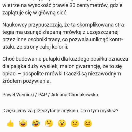
wie­trze na wy­so­kość prawie 30 cen­ty­me­trów, gdzie
za­plą­tu­je się w główną sieć.
Na­ukow­cy przy­pusz­cza­ją, że ta skom­pli­ko­wa­na stra­
te­gia ma usunąć złapaną mrówkę z uczęsz­cza­nej
przez inne osob­ni­ki trasy, co pozwala uniknąć kontr­
ata­ku ze strony całej kolonii.
Choć bu­do­wa­nie pułapki dla każdego posiłku oznacza
dla pająka duży wysiłek, ma on gwa­ran­cję, że to się
opłaci – po­spo­li­te mrówki tkaczki są nie­za­wod­nym
źródłem po­ży­wie­nia.
Paweł Wernicki / PAP / Adriana Chodakowska
Dziękujemy za przeczytanie artykułu. Co o tym myślisz?