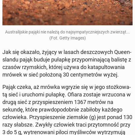
Au­stra­lij­skie pająki nie należą do naj­sym­pa­tycz­niej­szych zwie­rząt...
(Fot. Getty Images)
Jak się okazało, żyjący w lasach desz­czo­wych Qu­een­
slan­du pająk buduje pułapkę przy­po­mi­na­ją­cą balistę z
czasów rzym­skich, której używa do ka­ta­pul­to­wa­nia
mrówek w sieć po­ło­żo­ną 30 cen­ty­me­trów wyżej.
Pająk czeka, aż mrówka wgryzie się w jego stoż­ko­wa­
tą sieć i uru­cho­mi pułapkę. Ofiara zostaje wrzu­co­na w
drugą sieć z przy­spie­sze­niem 1367 metrów na
sekundę, które praw­do­po­dob­nie za­bi­ło­by każdego
czło­wie­ka. Przy­spie­sze­nie ziem­skie (g) jest ponad 130
razy słabsze. Zwykły czło­wiek traci przy­tom­ność przy
3 do 5 g, wy­tre­no­wa­ni piloci my­śliw­ców wy­trzy­mu­ją