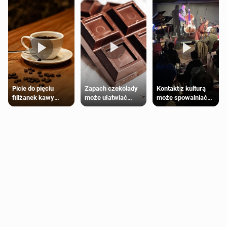
Zapach czekolady
Kontakt z kulturą
Picie do pięciu
może ułatwiać
może spowalniać
filiżanek kawy
trening siłowy
starzenie
dziennie jest
bezpieczne dla
większości
dorosłych