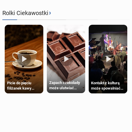
›
Rolki Ciekawostki
Zapach czekolady
Kontakt z kulturą
Picie do pięciu
może ułatwiać
może spowalniać
filiżanek kawy
trening siłowy
starzenie
dziennie jest
bezpieczne dla
większości
dorosłych