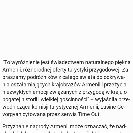
"To wy­róż­nie­nie jest świa­dec­twem na­tu­ral­ne­go piękna
Armenii, róż­no­rod­nej oferty tu­ry­sty­ki przy­go­do­wej. Za­
pra­sza­my po­dróż­ni­ków z całego świata do od­kry­wa­
nia osza­ła­mia­ją­cych kra­jo­bra­zów Armenii i prze­ży­cia
nie­zwy­kłych emocji zwią­za­nych z przy­go­dą w kraju o
bogatej hi­sto­rii i wiel­kiej go­ścin­no­ści" – wy­ja­śni­ła prze­
wod­ni­czą­ca komisji tu­ry­stycz­nej Armenii, Lusine Ge­
vor­gy­an cy­to­wa­na przez serwis Time Out.
Przy­zna­nie nagrody Armenii może ozna­czać, że nad­