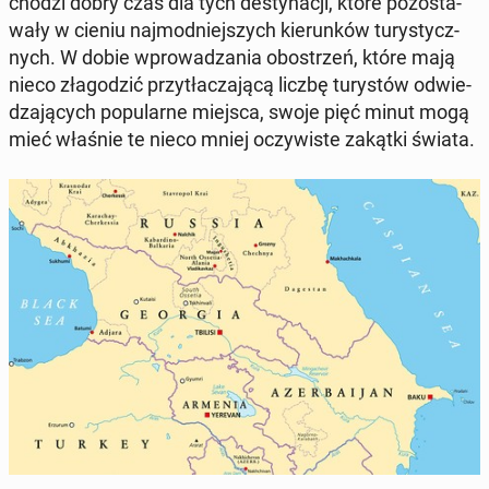
cho­dzi dobry czas dla tych de­sty­na­cji, które po­zo­sta­
wa­ły w cieniu naj­mod­niej­szych kie­run­ków tu­ry­stycz­
nych. W dobie wpro­wa­dza­nia ob­ostrzeń, które mają
nieco zła­go­dzić przy­tła­cza­ją­cą liczbę tu­ry­stów od­wie­
dza­ją­cych po­pu­lar­ne miejsca, swoje pięć minut mogą
mieć właśnie te nieco mniej oczy­wi­ste zakątki świata.