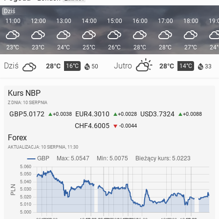
Dziś
11:00
12:00
13:00
14:00
15:00
16:00
17:00
18:00
19:
23°C
23°C
24°C
25°C
26°C
28°C
28°C
27°C
24
Dziś
Jutro
28°C
28°C
16°C
14°C
50
33
Kurs NBP
Z DNIA: 10 SIERPNIA
5.0172
4.3010
3.7324
GBP
EUR
USD
+0.0038
+0.0028
+0.0088
4.6005
CHF
-0.0044
Forex
AKTUALIZACJA:
10 SIERPNIA, 11:30