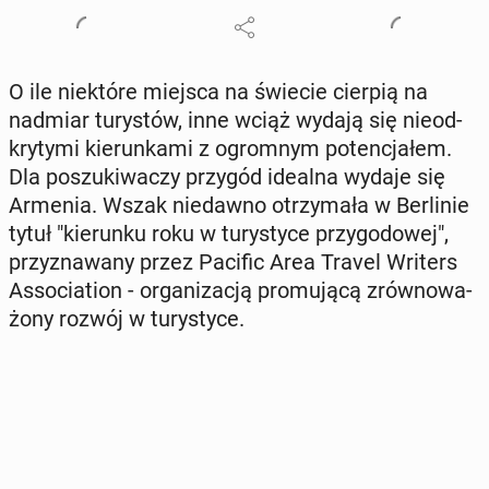
O ile nie­któ­re miejsca na świecie cierpią na
nadmiar tu­ry­stów, inne wciąż wydają się nie­od­
kry­ty­mi kie­run­ka­mi z ogrom­nym po­ten­cja­łem.
Dla po­szu­ki­wa­czy przygód idealna wydaje się
Armenia. Wszak nie­daw­no otrzy­ma­ła w Ber­li­nie
tytuł "kie­run­ku roku w tu­ry­sty­ce przy­go­do­wej",
przy­zna­wa­ny przez Pacific Area Travel Writers
As­so­cia­tion - or­ga­ni­za­cją pro­mu­ją­cą zrów­no­wa­
żo­ny rozwój w tu­ry­sty­ce.