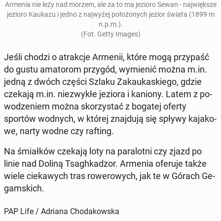
Armenia nie leży nad morzem, ale za to ma jezioro Sewan - naj­więk­sze
jezioro Kaukazu i jedno z naj­wy­żej po­ło­żo­nych jezior świata (1899 m
n.p.m.).
(Fot. Getty Images)
Jeśli chodzi o atrak­cje Armenii, które mogą przy­paść
do gustu ama­to­rom przygód, wy­mie­nić można m.in.
jedną z dwóch części Szlaku Za­kau­ka­skie­go, gdzie
czekają m.in. nie­zwy­kłe jeziora i kaniony. Latem z po­
wo­dze­niem można sko­rzy­stać z bogatej oferty
sportów wodnych, w której znaj­du­ją się spływy ka­ja­ko­
we, narty wodne czy rafting.
Na śmiał­ków czekają loty na pa­ra­lot­ni czy zjazd po
linie nad Doliną Tsa­gh­ka­dzor. Armenia oferuje także
wiele cie­ka­wych tras ro­we­ro­wych, jak te w Górach Ge­
gam­skich.
PAP Life / Adriana Chodakowska