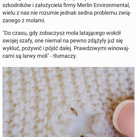
szkod­ni­ków i za­ło­ży­cie­la firmy Merlin Envi­ron­men­tal
,
wielu z nas nie rozumie jednak sedna pro­ble­mu zwią­
za­ne­go z molami.
"Do czasu, gdy zo­ba­czysz mola la­ta­ją­ce­go wokół
swojej szafy, one niemal na pewno zdążyły już się
wykluć, pożywić i pójść dalej. Praw­dzi­wy­mi wi­no­waj­
ca­mi są larwy moli" - tłu­ma­czy.