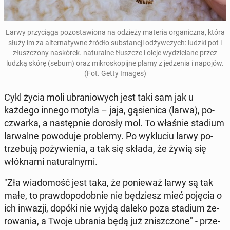
Larwy przy­cią­ga po­zo­sta­wio­na na odzieży materia or­ga­nicz­na
, która
służy im za al­ter­na­tyw­ne źródło sub­stan­cji od­żyw­czych: ludzki pot i
złusz­czo­ny na­skó­rek. na­tu­ral­ne tłusz­cze i oleje wy­dzie­la­ne przez
ludzką skórę (sebum) oraz mi­kro­sko­pij­ne plamy z je­dze­nia i napojów.
(Fot. Getty Images)
Cykl życia moli ubra­nio­wych jest taki sam jak u
każdego innego motyla – jaja, gą­sie­ni­ca (larwa), po­
czwar­ka, a na­stęp­nie dorosły mol. To właśnie stadium
lar­wal­ne po­wo­du­je pro­ble­my. Po wy­klu­ciu larwy po­
trze­bu­ją po­ży­wie­nia, a tak się składa, że żywią się
włók­na­mi na­tu­ral­ny­mi.
"Zła wia­do­mość jest taka, że po­nie­waż larwy są tak
małe, to praw­do­po­dob­nie nie bę­dziesz mieć pojęcia o
ich inwazji, dopóki nie wyjdą daleko poza stadium że­
ro­wa­nia, a Twoje ubrania będą już znisz­czo­ne" - prze­