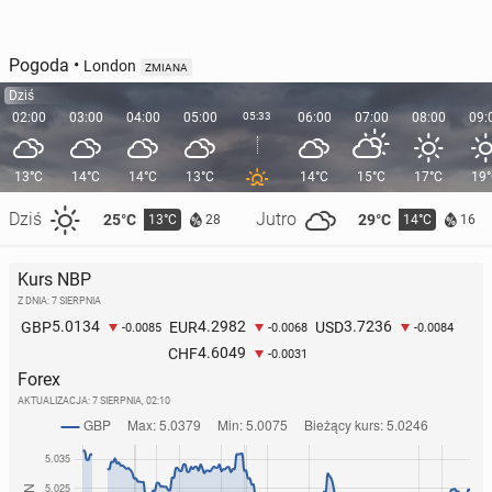
Pogoda
•
London
ZMIANA
Dziś
02:00
03:00
04:00
05:00
05:33
06:00
07:00
08:00
09:
13°C
14°C
14°C
13°C
14°C
15°C
17°C
19
Dziś
Jutro
25°C
29°C
13°C
14°C
28
16
Kurs NBP
Z DNIA: 7 SIERPNIA
5.0134
4.2982
3.7236
GBP
EUR
USD
-0.0085
-0.0068
-0.0084
4.6049
CHF
-0.0031
Forex
AKTUALIZACJA:
7 SIERPNIA, 02:10