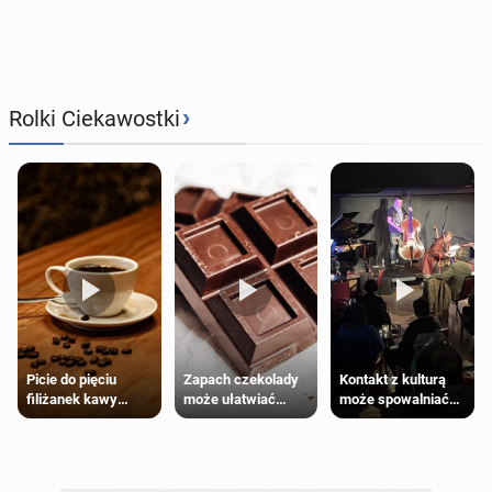
›
Rolki Ciekawostki
Zapach czekolady
Kontakt z kulturą
Picie do pięciu
może ułatwiać
może spowalniać
filiżanek kawy
trening siłowy
starzenie
dziennie jest
bezpieczne dla
większości
dorosłych