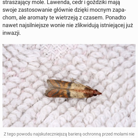
stra­sza­ją­cy mole. Lawenda, cedr i goź­dzi­ki mają
swoje za­sto­so­wa­nie głównie dzięki mocnym za­pa­
chom, ale aromaty te wie­trze­ją z czasem. Ponadto
nawet naj­sil­niej­sze wonie nie zli­kwi­du­ją ist­nie­ją­cej już
inwazji.
Z tego powodu naj­sku­tecz­niej­szą barierą ochron­ną przed molami nie