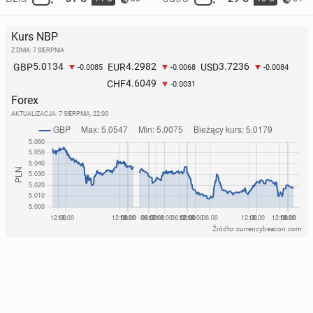
Kurs NBP
Z DNIA: 7 SIERPNIA
5.0134
4.2982
3.7236
GBP
EUR
USD
-0.0085
-0.0068
-0.0084
4.6049
CHF
-0.0031
Forex
AKTUALIZACJA:
7 SIERPNIA, 22:00
Źródło: currencybeacon.com