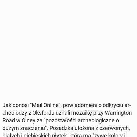
Jak donosi "Mail Online", po­wia­do­mie­ni o od­kry­ciu ar­
che­olo­dzy z Oks­for­du uznali mozaikę przy War­ring­ton
Road w Olney za "po­zo­sta­ło­ści ar­che­olo­gicz­ne o
dużym zna­cze­niu". Po­sadz­ka ułożona z czer­wo­nych,
białych i nie­bie­skich płytek, która ma "żywe kolory i