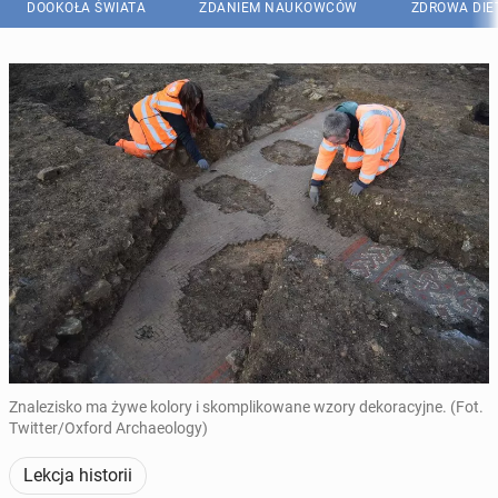
DOOKOŁA ŚWIATA
ZDANIEM NAUKOWCÓW
ZDROWA DIE
Znalezisko ma żywe kolory i skomplikowane wzory dekoracyjne. (Fot.
Twitter/Oxford Archaeology)
Lekcja historii