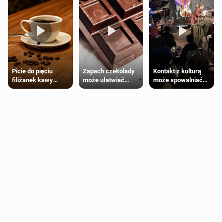
Zapach czekolady
Kontakt z kulturą
Picie do pięciu
może ułatwiać
może spowalniać
filiżanek kawy
trening siłowy
starzenie
dziennie jest
bezpieczne dla
większości
dorosłych