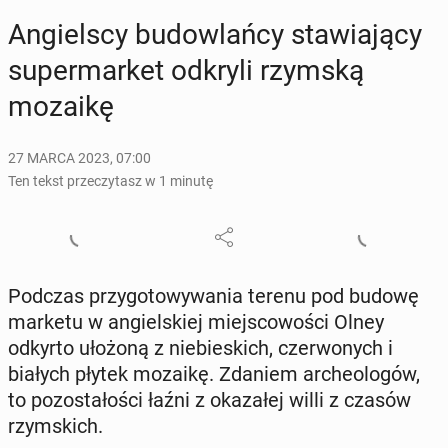
An­giel­scy bu­dow­lań­cy sta­wia­ją­cy
su­per­mar­ket odkryli rzymską
mozaikę
27 MARCA 2023, 07:00
Ten tekst przeczytasz w 1 minutę
Podczas przy­go­to­wy­wa­nia terenu pod budowę
marketu w an­giel­skiej miej­sco­wo­ści Olney
odkyrto ułożoną z nie­bie­skich, czer­wo­nych i
białych płytek mozaikę. Zdaniem ar­che­olo­gów,
to po­zo­sta­ło­ści łaźni z oka­za­łej willi z czasów
rzym­skich.