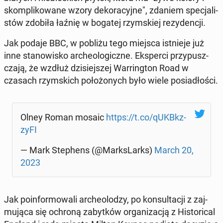
skom­pli­ko­wa­ne wzory de­ko­ra­cyj­ne", zdaniem spe­cja­li­
stów zdobiła łaźnię w bogatej rzym­skiej re­zy­den­cji.
Jak podaje BBC, w pobliżu tego miejsca ist­nie­je już
inne sta­no­wi­sko ar­che­olo­gicz­ne. Eks­per­ci przy­pusz­
cza­ją, że wzdłuż dzi­siej­szej War­ring­ton Road w
czasach rzym­skich po­ło­żo­nych było wiele po­sia­dło­ści.
Olney Roman mosaic
https://t.co/qUKBkz­
zy­FI
— Mark Ste­phens (@Mark­sLarks)
March 20,
2023
Jak po­in­for­mo­wa­li ar­che­olo­dzy, po kon­sul­ta­cji z zaj­
mu­ją­ca się ochroną za­byt­ków or­ga­ni­za­cją z Hi­sto­ri­cal