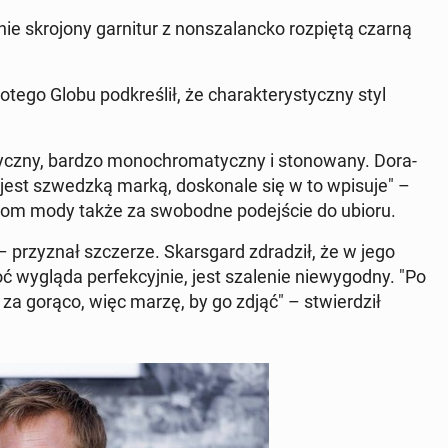
e skro­jo­ny gar­ni­tur z non­sza­lanc­ko roz­pię­tą czarną
go Globu pod­kre­ślił, że cha­rak­te­ry­stycz­ny styl
stycz­ny, bardzo mo­no­chro­ma­tycz­ny i sto­no­wa­ny. Do­ra­
 jest szwedz­ką marką, do­sko­na­le się w to wpisuje" –
i dom mody także za swo­bod­ne po­dej­ście do ubioru.
 – przy­znał szcze­rze. Skars­gard zdra­dził, że w jego
ć wygląda per­fek­cyj­nie, jest sza­le­nie nie­wy­god­ny. "Po
im za gorąco, więc marzę, by go zdjąć" – stwier­dził