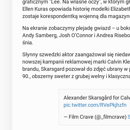
gra­ficz­nym "Lee. Na własne oczy", w którym głów
Ellen Kuras opo­wia­da hi­sto­rię modelki Eli­za­be
zostaje ko­re­spon­dent­ką wojenną dla ma­ga­zy­
Na ekranie zo­ba­czy­my plejadę gwiazd – u boku Wi
Andy Samberg, Josh O’Connor i Andrea Ri­se­bo­ro
śnia.
Słynny szwedz­ki aktor za­an­ga­żo­wał się nie­da
now­szej kam­pa­nii re­kla­mo­wej marki Calvin Klein
brandu, Skars­gard pozował do zdjęć ubrany w pros
90., ob­szer­ny sweter z grubej wełny i kla­sycz­n
Ale­xan­der Skars­gård for Calvi
pic.twitter.com/RVeP­kjhzfn
— Film Crave (@_film­cra­ve)
S