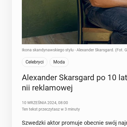
Ikona skandynawskiego stylu - Alexander Skarsgard. (Fot. 
Celebryci
Moda
Ale­xan­der Skars­gard po 10 
nii re­kla­mo­wej
10 WRZEŚNIA 2024, 08:00
Ten tekst przeczytasz w 3 minuty
Szwedz­ki aktor promuje obecnie swój naj­