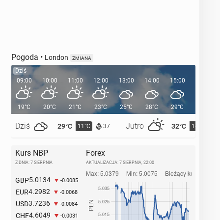
Pogoda
•
London
ZMIANA
Dziś
09:00
10:00
11:00
12:00
13:00
14:00
15:00
16:00
19°C
20°C
21°C
23°C
25°C
28°C
29°C
29°C
Dziś
Jutro
29°C
32°C
11°C
14°C
37
Kurs NBP
Forex
Z DNIA: 7 SIERPNIA
AKTUALIZACJA:
7 SIERPNIA, 22:00
5.0134
GBP
-0.0085
4.2982
EUR
-0.0068
3.7236
USD
-0.0084
4.6049
CHF
-0.0031