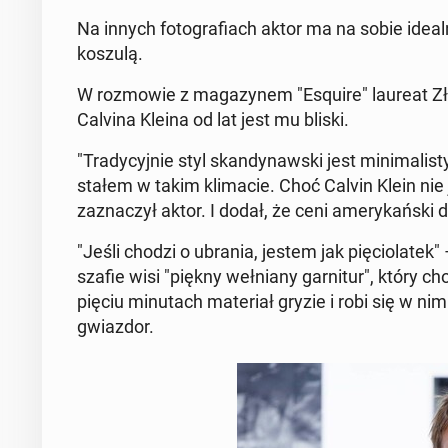
Na innych fo­to­gra­fiach aktor ma na sobie ide­al­ni
koszulą.
W roz­mo­wie z ma­ga­zy­nem "Esquire" laureat Złote
Calvina Kleina od lat jest mu bliski.
"Tra­dy­cyj­nie styl skan­dy­naw­ski jest mi­ni­ma­li­
sta­łem w takim kli­ma­cie. Choć Calvin Klein nie
za­zna­czył aktor. I dodał, że ceni ame­ry­kań­sk
"Jeśli chodzi o ubrania, jestem jak pię­cio­la­tek"
szafie wisi "piękny weł­nia­ny gar­ni­tur", który cho
pięciu mi­nu­tach ma­te­riał gryzie i robi się w n
gwiaz­dor.