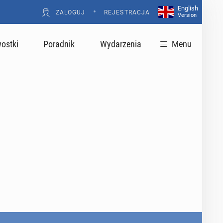
English
•
ZALOGUJ
REJESTRACJA
Version
ostki
Poradnik
Wydarzenia
Menu