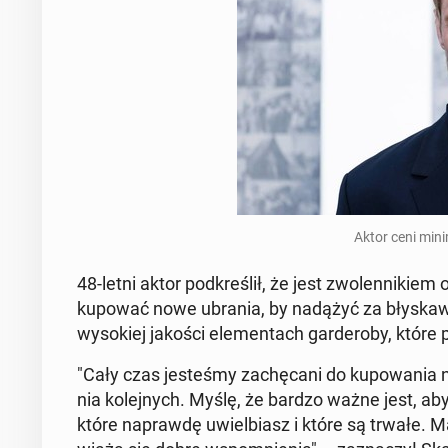
Aktor ceni mi­ni
48-letni aktor pod­kre­ślił, że jest zwo­len­ni­kiem
kupować nowe ubrania, by nadążyć za bły­ska­wicz­
wy­so­kiej jakości ele­men­tach gar­de­ro­by, któr
"Cały czas je­ste­śmy za­chę­ca­ni do ku­po­wa­nia 
nia ko­lej­nych. Myślę, że bardzo ważne jest, a
które na­praw­dę uwiel­biasz i które są trwałe. 