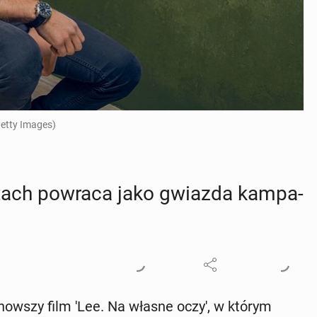
Getty Images)
latach powraca jako gwiazda kam­pa­
now­szy film 'Lee. Na własne oczy', w którym