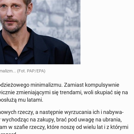
­ma­lizm... (Fot. PAP/EPA)
 odzie­żo­we­go mi­ni­ma­li­zmu. Zamiast kom­pul­syw­nie
nie zmie­nia­ją­cy­mi się tren­da­mi, woli skupiać się na
e posłużą mu latami.
nowych rzeczy, a na­stęp­nie wy­rzu­ca­nia ich i na­by­wa­
by wy­cho­dząc na zakupy, brać pod uwagę na ubrania,
Mam w szafie rzeczy, które noszę od wielu lat i z którymi