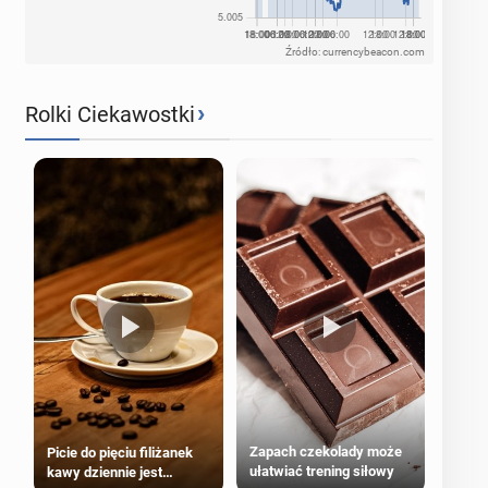
Źródło: currencybeacon.com
›
Rolki Ciekawostki
Zapach czekolady może
Picie do pięciu filiżanek
ułatwiać trening siłowy
kawy dziennie jest