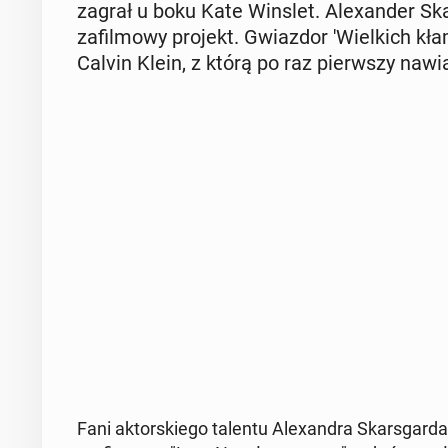
zagrał u boku Kate Winslet. Ale­xan­der Skar
za­fil­mo­wy projekt. Gwiaz­dor 'Wiel­kich kła
Calvin Klein, z którą po raz pierw­szy na­w
Fani ak­tor­skie­go talentu Ale­xan­dra Skars­gar