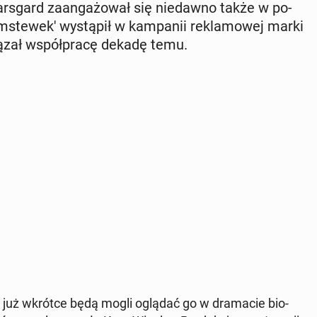
s­gard za­an­ga­żo­wał się nie­daw­no także w po­
m­ste­we­k' wy­stą­pił w kam­pa­nii re­kla­mo­wej marki
ią­zał współ­pra­cę dekadę temu.
­da już wkrótce będą mogli oglądać go w dra­ma­cie bio­