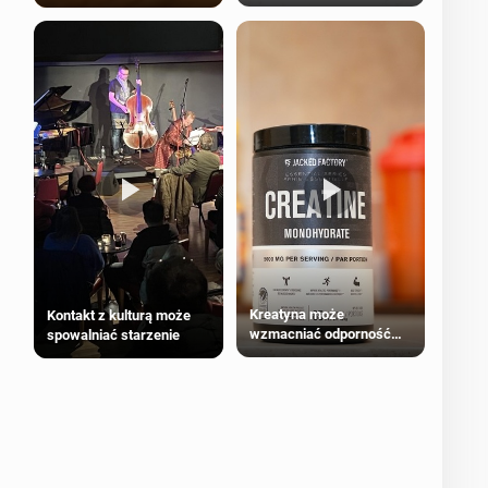
bezpieczne dla
większości dorosłych
Kreatyna może
Kontakt z kulturą może
wzmacniać odporność
spowalniać starzenie
przeciw nowotworom