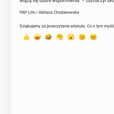
wiążą się dobre wspo­mnie­nia" – za­zna­czył Ska
PAP Life / Adriana Chodakowska
Dziękujemy za przeczytanie artykułu. Co o tym myśl