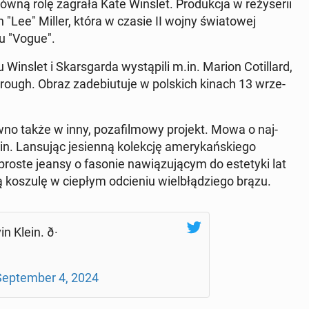
ną rolę zagrała Kate Winslet. Pro­duk­cja w re­ży­se­rii
th "Lee" Miller, która w czasie II wojny świa­to­wej
nu "Vogue".
nslet i Skars­gar­da wy­stą­pi­li m.in. Marion Co­til­lard,
­ugh. Obraz za­de­biu­tu­je w pol­skich kinach 13 wrze­
w­no także w inny, po­za­fil­mo­wy projekt. Mowa o naj­
. Lan­su­jąc je­sien­ną ko­lek­cję ame­ry­kań­skie­go
te jeansy o fasonie na­wią­zu­ją­cym do es­te­ty­ki lat
ą koszulę w ciepłym od­cie­niu wiel­błą­dzie­go brązu.
n Klein. ð·
ep­tem­ber 4, 2024