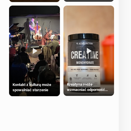
bezpieczne dla
większości dorosłych
Kreatyna może
Kontakt z kulturą może
wzmacniać odporność
spowalniać starzenie
przeciw nowotworom