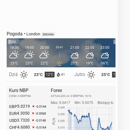
Pogoda
•
London
ZMIANA
Dziś
Jutro
18:00
19:00
20:00
20:41
21:00
22:00
23:00
00:00
23°C
23°C
22°C
21°C
19°C
16°C
16°C
Dziś
Jutro
23°C
25°C
12°C
13°C
41
Kurs NBP
Forex
Z DNIA: 6 SIERPNIA
AKTUALIZACJA:
6 SIERPNIA, 18:10
5.0219
GBP
-0.0144
4.3050
EUR
-0.0068
3.7320
USD
-0.0148
4.6080
CHF
-0.0164