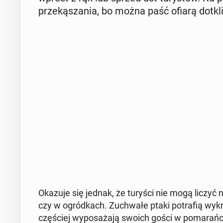
prze­ką­sza­nia, bo można paść ofiarą do­tkl
Okazuje się jednak, że turyści nie mogą liczyć na
czy w ogród­kach. Zu­chwa­łe ptaki po­tra­fią wy­k
czę­ściej wy­po­sa­ża­ją swoich gości w po­ma­rań­