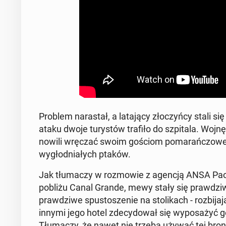
Problem na­ra­stał, a la­ta­ją­cy zło­czyń­cy stali si
ataku dwoje tu­ry­stów trafiło do szpi­ta­la. Wojn
no­wi­li wręczać swoim gościom po­ma­rań­czo­we p
wy­głod­nia­łych ptaków.
Jak tłu­ma­czy w roz­mo­wie z agencją ANSA Paolo L
pobliżu Canal Grande, mewy stały się praw­dzi­wy
praw­dzi­we spu­sto­sze­nie na sto­li­kach - roz­bi­j
innymi jego hotel zde­cy­do­wał się wy­po­sa­żyć 
Tłu­ma­czy, że nawet nie trzeba używać tej broni,