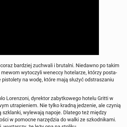
ę coraz bar­dziej zu­chwa­li i bru­tal­ni. Nie­daw­no po takim
ę mewom wy­to­czy­li weneccy ho­te­la­rze, którzy po­sta­
i­sto­le­ty na wodę, które mają służyć od­stra­sza­niu
o­ren­zo­ni, dy­rek­tor za­byt­ko­we­go hotelu Gritti w
m utra­pie­niem. Nie tylko kradną je­dze­nie, ale czynią
a­ją szklan­ki, wy­le­wa­ją napoje. Dlatego też między
gości w pomocne na­rzę­dzia do walki ze szkod­ni­ka­mi.
 wy­star­czy, że leży ona na stoliku.