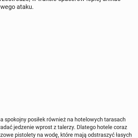
i­we­go ataku.
 spo­koj­ny posiłek również na ho­te­lo­wych ta­ra­sach
ra­dać je­dze­nie wprost z talerzy. Dlatego hotele coraz
czo­we pi­sto­le­ty na wodę, które mają od­stra­szyć łasych