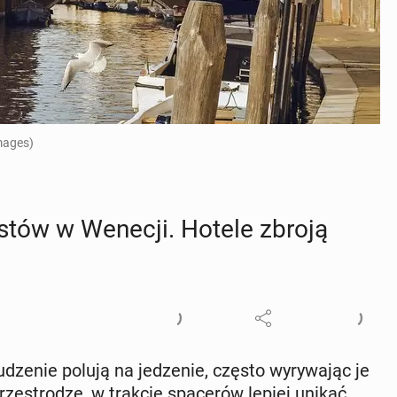
mages)
­stów w Wenecji. Hotele zbroją
­dze­nie polują na je­dze­nie, często wy­ry­wa­jąc je
rze­stro­dze, w trakcie spa­ce­rów lepiej unikać