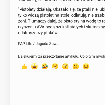
"Pi­sto­le­ty dzia­ła­ją. Okazało się, że ptaki nie l
tylko widzą pi­sto­let na stole, od­la­tu­ją, nie trz
zo­ni. Tłu­ma­czy dalej, że pi­sto­le­ty na wodę to r
rzy­sze­niu AVA będą szukali stałych i sku­tecz­
od­stra­sza­czy ptaków.
PAP Life / Jagoda Sowa
Dziękujemy za przeczytanie artykułu. Co o tym myśl