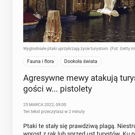
Wygłodniałe ptaki uprzykrzają życie turystom. (Fot. Getty I
Fauna i flora
Dookoła świata
Agre­syw­ne mewy atakują tu­ry
gości w... pi­sto­le­ty
25 MARCA 2022, 09:00
Ten tekst przeczytasz w 2 minuty
Ptaki te stały się praw­dzi­wą plagą. Nie­stru
wprost z rąk lub sprzed ust tu­ry­stów. Ku p