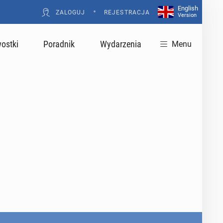
English
•
ZALOGUJ
REJESTRACJA
Version
ostki
Poradnik
Wydarzenia
Menu