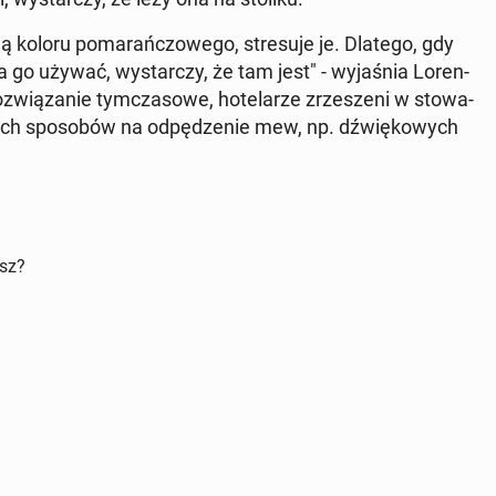
ubią koloru po­ma­rań­czo­we­go, stre­su­je je. Dlatego, gdy
eba go używać, wy­star­czy, że tam jest" - wy­ja­śnia Lo­ren­
oz­wią­za­nie tym­cza­so­we, ho­te­la­rze zrze­sze­ni w sto­wa­
nych spo­so­bów na od­pę­dze­nie mew, np. dźwię­ko­wych
isz?