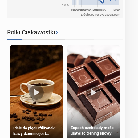
Źródło: currencybeacon.com
›
Rolki Ciekawostki
Zapach czekolady może
Picie do pięciu filiżanek
ułatwiać trening siłowy
kawy dziennie jest