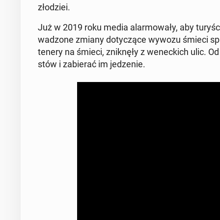
zło­dziei.
Już w 2019 roku media alar­mo­wa­ły, aby turyśc
wa­dzo­ne zmiany do­ty­czą­ce wywozu śmieci spra
te­ne­ry na śmieci, znik­nę­ły z we­nec­kich ulic. 
stów i za­bie­rać im je­dze­nie.