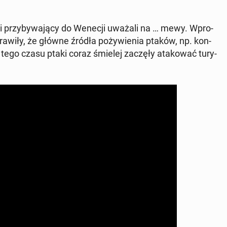
i przy­by­wa­ją­cy do Wenecji uważali na … mewy. Wpro­
­wi­ły, że główne źródła po­ży­wie­nia ptaków, np. kon­
Od tego czasu ptaki coraz śmielej zaczęły ata­ko­wać tu­ry­