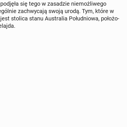
t' podjęła się tego w za­sa­dzie nie­moż­li­we­go
gól­nie za­chwy­ca­ją swoją urodą. Tym, które w
 jest stolica stanu Au­stra­lia Po­łu­dnio­wa, po­ło­żo­
laj­da.