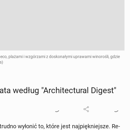
deco, plażami i wzgórzami z doskonałymi uprawami winorośli, gdzie
s)
ta według "Ar­chi­tec­tu­ral Digest"
udno wyłonić to, które jest naj­pięk­niej­sze. Re­