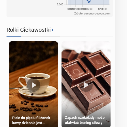
Źródło: currencybeacon.com
›
Rolki Ciekawostki
Zapach czekolady może
Picie do pięciu filiżanek
ułatwiać trening siłowy
kawy dziennie jest