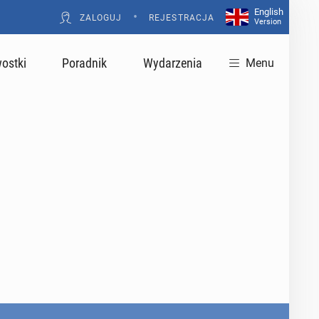
English
•
ZALOGUJ
REJESTRACJA
Version
ostki
Poradnik
Wydarzenia
Menu