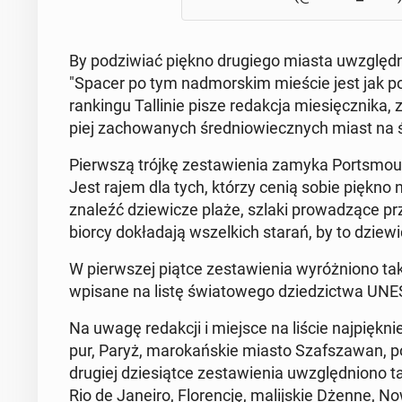
By po­dzi­wiać piękno dru­gie­go miasta uwzględ­ni
"Spacer po tym nad­mor­skim mieście jest jak pow
ran­kin­gu Tal­li­nie pisze re­dak­cja mie­sięcz­ni­k
piej za­cho­wa­nych śre­dnio­wiecz­nych miast na 
Pierw­szą trójkę ze­sta­wie­nia zamyka Por­ts­mou
Jest rajem dla tych, którzy cenią sobie piękno
znaleźć dzie­wi­cze plaże, szlaki pro­wa­dzą­ce p
bior­cy do­kła­da­ją wszel­kich starań, by to dzie­
W pierw­szej piątce ze­sta­wie­nia wy­róż­nio­no 
wpisane na listę świa­to­we­go dzie­dzic­twa UN
Na uwagę re­dak­cji i miejsce na liście naj­pięk­ni
pur, Paryż, ma­ro­kań­skie miasto Sza­fsza­wan, po
drugiej dzie­siąt­ce ze­sta­wie­nia uwzględ­nio­no 
Rio de Janeiro, Flo­ren­cję, ma­lij­skie Dżenne, N