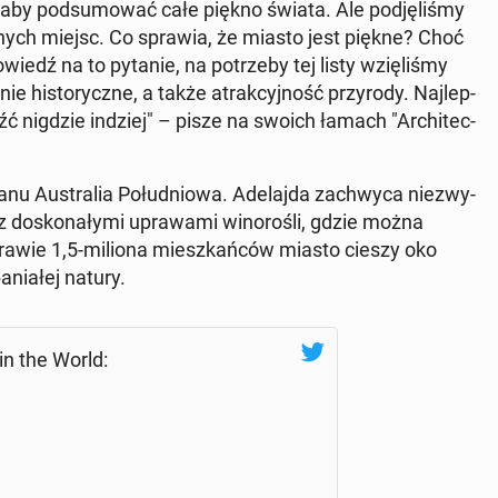
 aby pod­su­mo­wać całe piękno świata. Ale pod­ję­li­śmy
­lar­nych miejsc. Co sprawia, że miasto jest piękne? Choć
o­wiedź na to pytanie, na po­trze­by tej listy wzię­li­śmy
ie hi­sto­rycz­ne, a także atrak­cyj­ność przy­ro­dy. Naj­lep­
 nigdzie indziej" – pisze na swoich łamach "Ar­chi­tec­
anu Au­stra­lia Po­łu­dnio­wa. Ade­laj­da za­chwy­ca nie­zwy­
 z do­sko­na­ły­mi upra­wa­mi wi­no­ro­śli, gdzie można
prawie 1,5-miliona miesz­kań­ców miasto cieszy oko
nia­łej natury.
 in the World: