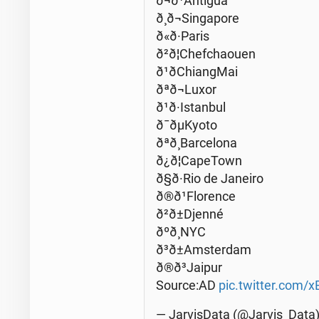
ð¬ð¹An­ti­gua
ð¸ð¬Sin­ga­po­re
ð«ð·Pa­ris
ð²ð¦Chef­cha­ouen
ð¹ð­ChiangMai
ðªð¬Lu­xor
ð¹ð·I­stan­bul
ð¯ðµKy­oto
ðªð¸Bar­ce­lo­na
ð¿ð¦Ca­pe­Town
ð§ð·Rio de Janeiro
ð®ð¹Flo­ren­ce
ð²ð±Djen­né
ðºð¸NYC
ð³ð±Am­ster­dam
ð®ð³Ja­ipur
Source:AD
pic.twitter.com
— Ja­rvis­Da­ta (@Jarvis_Data