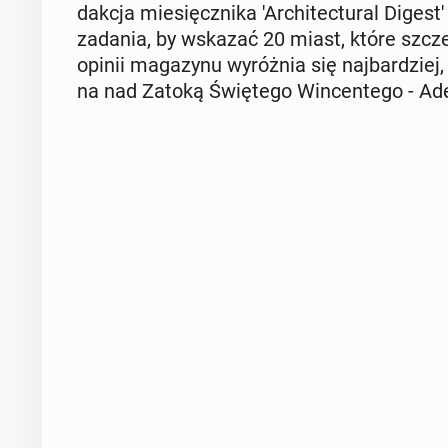
dak­cja mie­sięcz­ni­ka 'Ar­chi­tec­tu­ral Diges
zadania, by wskazać 20 miast, które szcze­
opinii ma­ga­zy­nu wy­róż­nia się naj­bar­dziej,
na nad Zatoką Świę­te­go Win­cen­te­go - Ade­