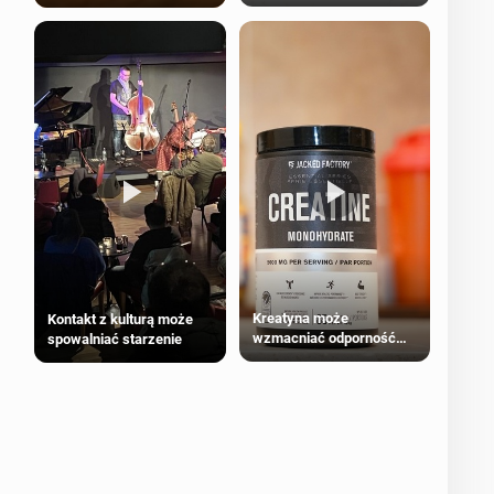
bezpieczne dla
większości dorosłych
Kreatyna może
Kontakt z kulturą może
wzmacniać odporność
spowalniać starzenie
przeciw nowotworom