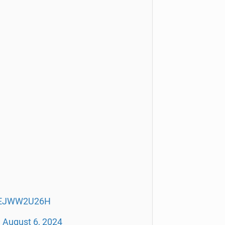
/xEJWW2U26H
)
August 6, 2024