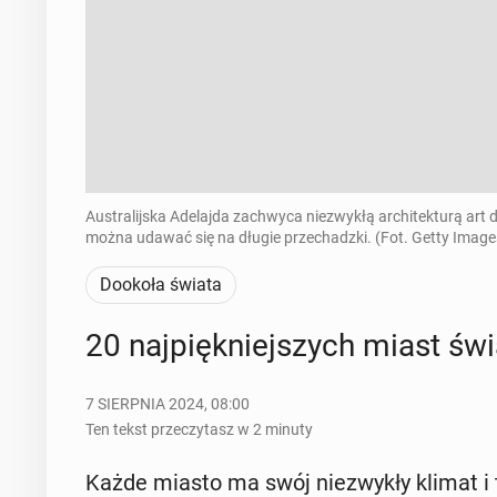
Australijska Adelajda zachwyca niezwykłą architekturą art 
można udawać się na długie przechadzki. (Fot. Getty Image
Dookoła świata
20 naj­pięk­niej­szych miast świa
7 SIERPNIA 2024, 08:00
Ten tekst przeczytasz w 2 minuty
Każde miasto ma swój nie­zwy­kły klimat i tr