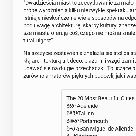
"Dwa­dzie­ścia miast to zde­cy­do­wa­nie za mało,
próbę wy­róż­nie­nia kilku nie­zwy­kle spek­ta­ku
ist­nie­je nie­skoń­cze­nie wiele spo­so­bów na od­p
pod uwagę ar­chi­tek­tu­rę, skarby kultury, zna­cze­n
sze miasta oferują coś, czego nie można znaleźć
tu­ral Digest".
Na szczy­cie ze­sta­wie­nia zna­la­zła się stolica st
kłą ar­chi­tek­tu­rą art deco, plażami i wzgó­rza­mi
udawać się na długie prze­chadz­ki. To liczące 
zarówno ama­to­rów pięk­nych budowli, jak i wspa­
The 20 Most Be­au­ti­ful Cities
ð¦ðºA­de­la­ide
ðªðªTal­linn
ð©ð²Ports­mouth
ð²ð½San Miguel de Allende