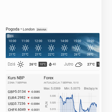
Pogoda
•
London
ZMIANA
Dziś
10:00
11:00
12:00
13:00
14:00
15:00
16:00
17:00
21°C
21°C
21°C
22°C
23°C
26°C
26°C
25°C
Dziś
Jutro
26°C
27°C
10°C
14°C
40
Kurs NBP
Forex
Z DNIA: 7 SIERPNIA
AKTUALIZACJA:
7 SIERPNIA, 10:10
5.0134
GBP
-0.0085
4.2982
EUR
-0.0068
3.7236
USD
-0.0084
4.6049
CHF
-0.0031