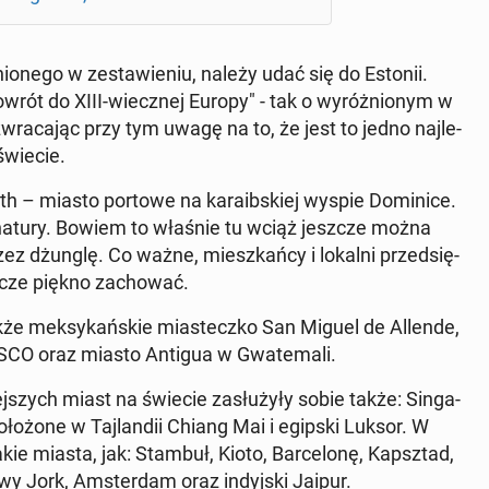
o­ne­go w ze­sta­wie­niu, należy udać się do Estonii.
rót do XIII-wiecz­nej Europy" - tak o wy­róż­nio­nym w
a, zwra­ca­jąc przy tym uwagę na to, że jest to jedno naj­le­
świecie.
th – miasto portowe na ka­ra­ib­skiej wyspie Do­mi­ni­ce.
 natury. Bowiem to właśnie tu wciąż jeszcze można
rzez dżunglę. Co ważne, miesz­kań­cy i lokalni przed­się­
wi­cze piękno za­cho­wać.
także mek­sy­kań­skie mia­stecz­ko San Miguel de Allende,
ESCO oraz miasto Antigua w Gwa­te­ma­li.
ej­szych miast na świecie za­słu­ży­ły sobie także: Sin­ga­
­ło­żo­ne w Taj­lan­dii Chiang Mai i egipski Luksor. W
takie miasta, jak: Stambuł, Kioto, Bar­ce­lo­nę, Kapsz­tad,
owy Jork, Am­ster­dam oraz in­dyj­ski Jaipur.