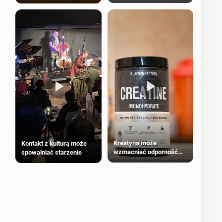
bezpieczne dla
większości dorosłych
Kreatyna może
Kontakt z kulturą może
wzmacniać odporność
spowalniać starzenie
przeciw nowotworom