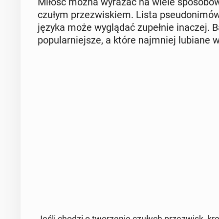
Miłość można wyrażać na wiele spo­so­bów, 
czułym prze­zwi­skiem. Lista pseu­do­ni­mów 
języka może wy­glą­dać zu­peł­nie inaczej. Ba
po­pu­lar­niej­sze, a które naj­mniej lubiane
Jeśli chodzi o two­rze­nie czułych prze­zwisk, kr