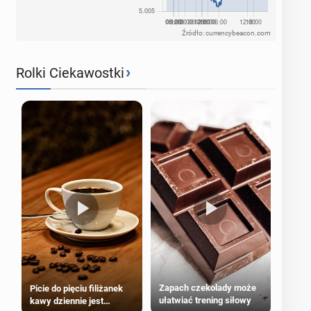
Źródło: currencybeacon.com
›
Rolki Ciekawostki
Zapach czekolady może
Picie do pięciu filiżanek
ułatwiać trening siłowy
kawy dziennie jest