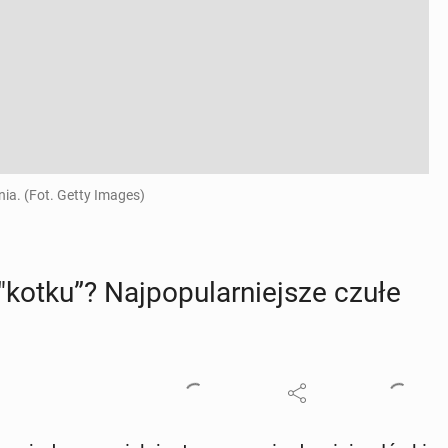
nia. (Fot. Getty Images)
kotku”? Naj­po­pu­lar­niej­sze czułe