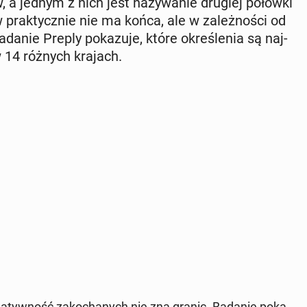
a jednym z nich jest na­zy­wa­nie drugiej połówki
prak­tycz­nie nie ma końca, ale w za­leż­no­ści od
danie Preply po­ka­zu­je, które okre­śle­nia są naj­
 w 14 różnych krajach.
e­atyw­ność za­ko­cha­nych nie zna granic. Badanie po­ka­