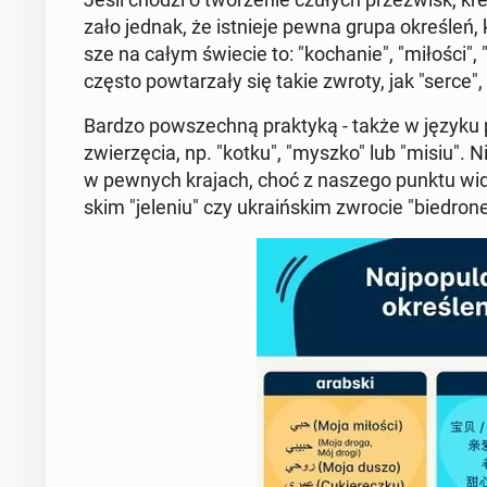
za­ło jednak, że ist­nie­je pewna grupa okre­śleń, 
sze na całym świecie to: "ko­cha­nie", "miłości", 
często po­wta­rza­ły się takie zwroty, jak "serce", "
Bardzo po­wszech­ną prak­ty­ką - także w języku po
zwie­rzę­cia, np. "kotku", "myszko" lub "misiu". Ni
w pewnych krajach, choć z naszego punktu wi­dze
skim "jeleniu" czy ukra­iń­skim zwrocie "bie­dro­ne