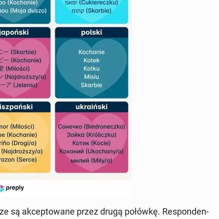
sze są ak­cep­to­wa­ne przez drugą połówkę. Re­spon­den­