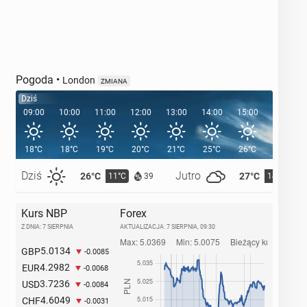
Pogoda
•
London
ZMIANA
Dziś
09:00
10:00
11:00
12:00
13:00
14:00
15:00
16:00
18°C
18°C
19°C
20°C
21°C
25°C
26°C
26°C
Dziś
Jutro
26°C
27°C
11°C
14°C
39
Kurs NBP
Forex
Z DNIA: 7 SIERPNIA
AKTUALIZACJA:
7 SIERPNIA, 09:30
5.0134
GBP
-0.0085
4.2982
EUR
-0.0068
3.7236
USD
-0.0084
4.6049
CHF
-0.0031