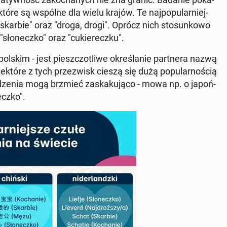
które są wspólne dla wielu krajów. Te naj­po­pu­lar­niej­
"skarbie" oraz "droga, drogi". Oprócz nich sto­sun­ko­wo
sło­necz­ko" oraz "cu­kie­recz­ku".
lskim - jest piesz­czo­tli­we okre­śla­nie part­ne­ra nazwą
e­któ­re z tych prze­zwisk cieszą się dużą po­pu­lar­no­ścią
­nia mogą brzmieć za­ska­ku­ją­co - mowa np. o ja­poń­
cz­ko".