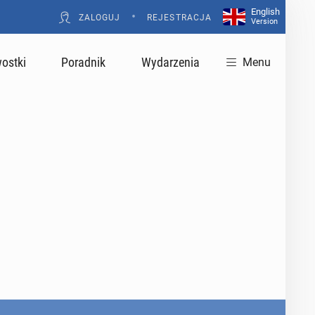
English
•
ZALOGUJ
REJESTRACJA
Version
ostki
Poradnik
Wydarzenia
Menu