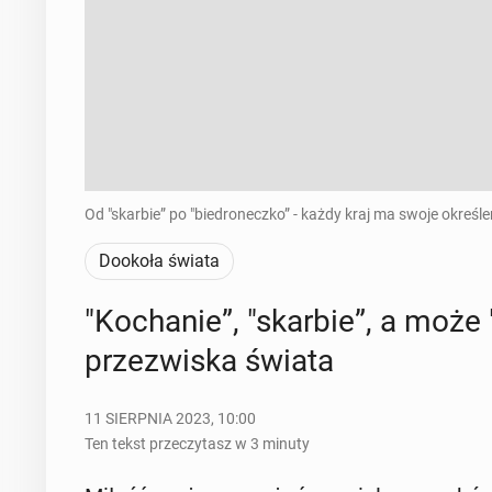
Od "skarbie” po "biedroneczko” - każdy kraj ma swoje określe
Dookoła świata
"Ko­cha­nie”, "skarbie”, a może "
prze­zwi­ska świata
11 SIERPNIA 2023, 10:00
Ten tekst przeczytasz w 3 minuty