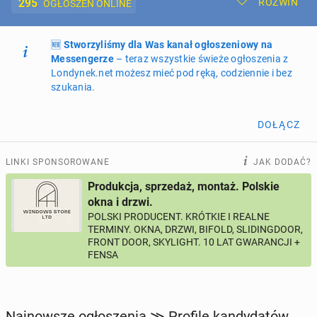
295
ROZWIŃ
OGŁOSZEŃ ONLINE
🆕
Dodaj ogłoszenie
Stworzyliśmy dla Was kanał ogłoszeniowy na
Moje ogłoszenia
Messengerze
– teraz wszystkie świeże ogłoszenia z
Londynek.net możesz mieć pod ręką, codziennie i bez
Oferta i cennik ogłoszeń
szukania.
NIERUCHOMOŚCI
269
ogłoszeń online
DOŁĄCZ
PRACĘ OFERUJĄ
202
ogłoszenia online
LINKI SPONSOROWANE
JAK DODAĆ?
Produkcja, sprzedaż, montaż. Polskie
PROFILE KANDYDATÓW
295
profili online
okna i drzwi.
POLSKI PRODUCENT. KRÓTKIE I REALNE
TERMINY. OKNA, DRZWI, BIFOLD, SLIDINGDOOR,
USŁUGI
167
ogłoszeń online
FRONT DOOR, SKYLIGHT. 10 LAT GWARANCJI +
FENSA
MOTORYZACJA
12
ogłoszeń online
KUPIĘ & SPRZEDAM
43
ogłoszenia online
Najnowsze ogłoszenia ≫ Profile kandydatów