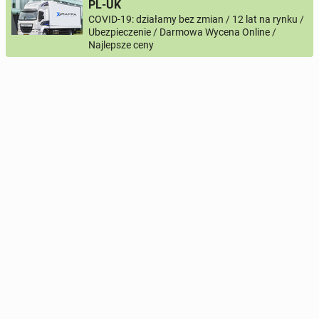
PL-UK
COVID-19: działamy bez zmian / 12 lat na rynku /
Ubezpieczenie / Darmowa Wycena Online /
Najlepsze ceny