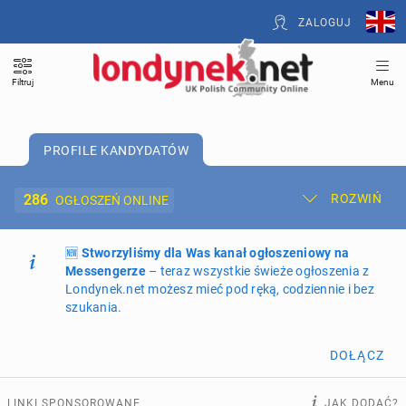
ZALOGUJ
Filtruj
Menu
PROFILE KANDYDATÓW
286
ROZWIŃ
OGŁOSZEŃ ONLINE
🆕
Dodaj ogłoszenie
Stworzyliśmy dla Was kanał ogłoszeniowy na
Moje ogłoszenia
Messengerze
– teraz wszystkie świeże ogłoszenia z
Londynek.net możesz mieć pod ręką, codziennie i bez
Oferta i cennik ogłoszeń
szukania.
NIERUCHOMOŚCI
265
ogłoszeń online
DOŁĄCZ
PRACĘ OFERUJĄ
199
ogłoszeń online
LINKI SPONSOROWANE
JAK DODAĆ?