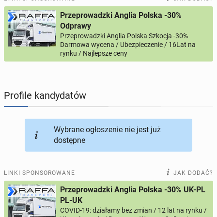
Przeprowadzki Anglia Polska -30%
PROFILE KANDYDATÓW
286
profili online
Odprawy
Przeprowadzki Anglia Polska Szkocja -30%
Darmowa wycena / Ubezpieczenie / 16Lat na
USŁUGI
164
ogłoszenia online
rynku / Najlepsze ceny
MOTORYZACJA
10
ogłoszeń online
Profile kandydatów
KUPIĘ & SPRZEDAM
44
ogłoszenia online
TOWARZYSKIE
114
ogłoszeń online
Wybrane ogłoszenie nie jest już
dostępne
LINKI SPONSOROWANE
JAK DODAĆ?
Przeprowadzki Anglia Polska -30% UK-PL
PL-UK
COVID-19: działamy bez zmian / 12 lat na rynku /