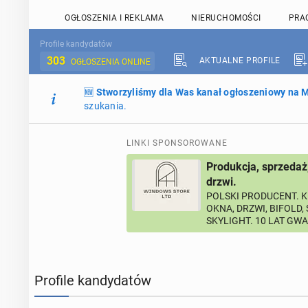
OGŁOSZENIA I REKLAMA
NIERUCHOMOŚCI
PRA
Profile kandydatów
303
AKTUALNE PROFILE
OGŁOSZENIA ONLINE
🆕
Stworzyliśmy dla Was kanał ogłoszeniowy na
szukania.
LINKI SPONSOROWANE
Produkcja, sprzedaż
drzwi.
POLSKI PRODUCENT. K
OKNA, DRZWI, BIFOLD,
SKYLIGHT. 10 LAT GW
Profile kandydatów