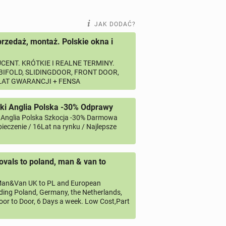
JAK DODAĆ?
przedaż, montaż. Polskie okna i
CENT. KRÓTKIE I REALNE TERMINY.
 BIFOLD, SLIDINGDOOR, FRONT DOOR,
 LAT GWARANCJI + FENSA
ki Anglia Polska -30% Odprawy
 Anglia Polska Szkocja -30% Darmowa
ieczenie / 16Lat na rynku / Najlepsze
vals to poland, man & van to
an&Van UK to PL and European
uding Poland, Germany, the Netherlands,
oor to Door, 6 Days a week. Low Cost,Part