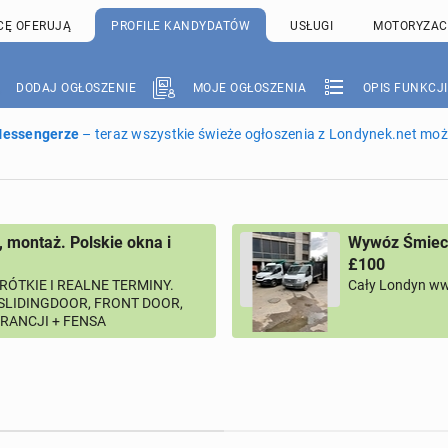
CĘ OFERUJĄ
PROFILE KANDYDATÓW
USŁUGI
MOTORYZAC
DODAJ OGŁOSZENIE
MOJE OGŁOSZENIA
OPIS FUNKCJI
 Messengerze
– teraz wszystkie świeże ogłoszenia z Londynek.net może
, montaż. Polskie okna i
Wywóz Śmieci
£100
RÓTKIE I REALNE TERMINY.
Cały Londyn ww
 SLIDINGDOOR, FRONT DOOR,
ARANCJI + FENSA