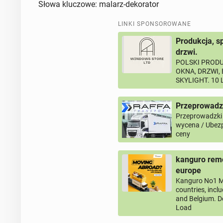
Słowa kluczowe: malarz-dekorator
LINKI SPONSOROWANE
Produkcja, s
drzwi.
POLSKI PRODU
OKNA, DRZWI,
SKYLIGHT. 10
Przeprowadz
Przeprowadzki
wycena / Ubezp
ceny
kanguro remo
europe
Kanguro No1 M
countries, incl
and Belgium. D
Load