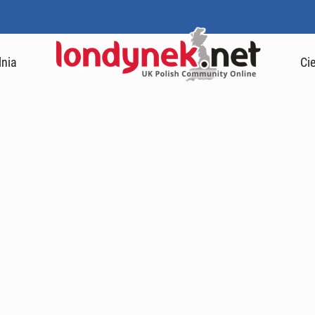
lnia
Ci