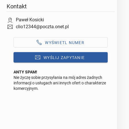
Kontakt
Paweł Kosicki
clio12344@poczta.onet.pl
WYŚWIETL NUMER
WYŚLIJ ZAPYTANIE
ANTY SPAM!
Nie życzę sobie przysyłania na mój adres żadnych
Odpowiedz na ofertę tego ogłoszenia
informacji o usługach ani innych ofert o charakterze
komercyjnym.
Wiadomość
0 / 1000