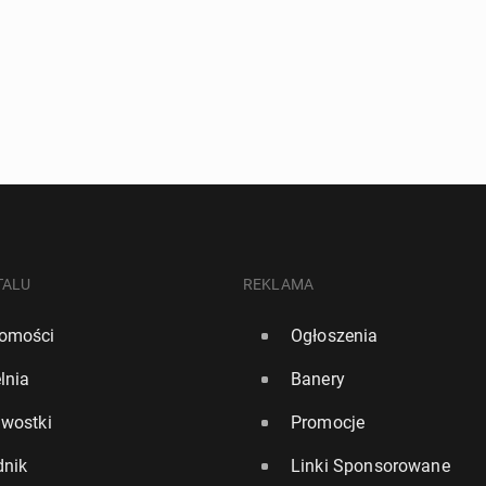
TALU
REKLAMA
omości
Ogłoszenia
lnia
Banery
awostki
Promocje
dnik
Linki Sponsorowane