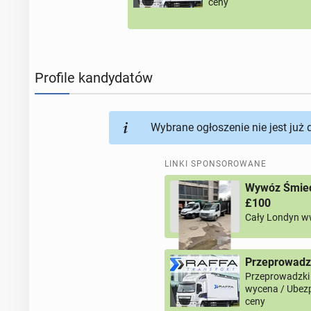
ceny
Profile kandydatów
Wybrane ogłoszenie nie jest już
LINKI SPONSOROWANE
Wywóz Śmieci
£100
Cały Londyn w
Przeprowadz
Przeprowadzki
wycena / Ubezp
ceny