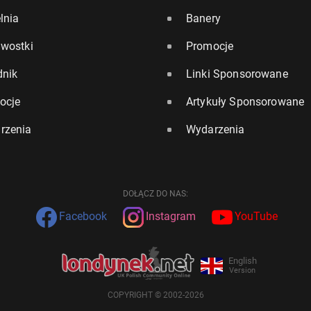
lnia
Banery
awostki
Promocje
dnik
Linki Sponsorowane
ocje
Artykuły Sponsorowane
rzenia
Wydarzenia
DOŁĄCZ DO NAS:
Facebook
Instagram
YouTube
English
Version
COPYRIGHT © 2002-2026