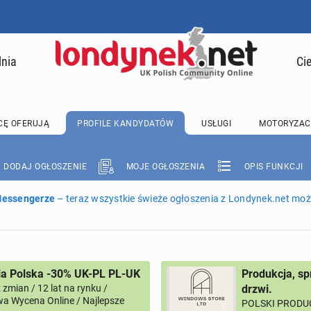
lnia
Ci
CĘ OFERUJĄ
PROFILE KANDYDATÓW
USŁUGI
MOTORYZAC
DODAJ OGŁOSZENIE
MOJE OGŁOSZENIA
OPIS FUNKCJI
 Messengerze
– teraz wszystkie świeże ogłoszenia z Londynek.net może
ia Polska -30% UK-PL PL-UK
Produkcja, sp
zmian / 12 lat na rynku /
drzwi.
a Wycena Online / Najlepsze
POLSKI PRODUC