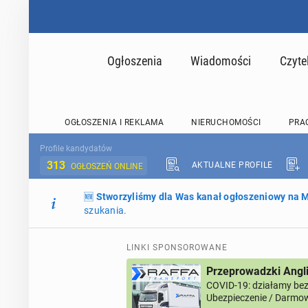
Ogłoszenia
Wiadomości
Czyte
OGŁOSZENIA I REKLAMA
NIERUCHOMOŚCI
PRA
Profile kandydatów
313
AKTUALNE PROFILE
OGŁOSZEŃ ONLINE
🆕
Stworzyliśmy dla Was kanał ogłoszeniowy na
szukania.
LINKI SPONSOROWANE
Przeprowadzki Angl
COVID-19: działamy bez 
Ubezpieczenie / Darmow