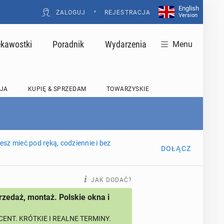
English
•
ZALOGUJ
REJESTRACJA
Version
ekawostki
Poradnik
Wydarzenia
Menu
JA
KUPIĘ & SPRZEDAM
TOWARZYSKIE
sz mieć pod ręką, codziennie i bez
DOŁĄCZ
JAK DODAĆ?
rzedaż, montaż. Polskie okna i
ENT. KRÓTKIE I REALNE TERMINY.