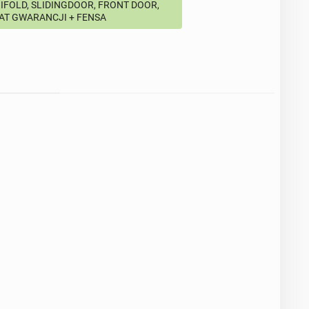
BIFOLD, SLIDINGDOOR, FRONT DOOR,
LAT GWARANCJI + FENSA