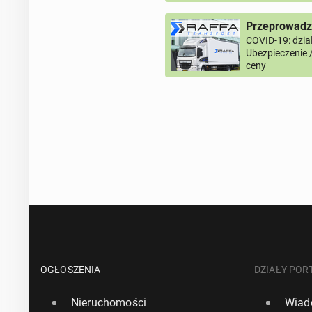
Przeprowadzk
COVID-19: dział
Ubezpieczenie 
ceny
OGŁOSZENIA
DZIAŁY POR
Nieruchomości
Wiad