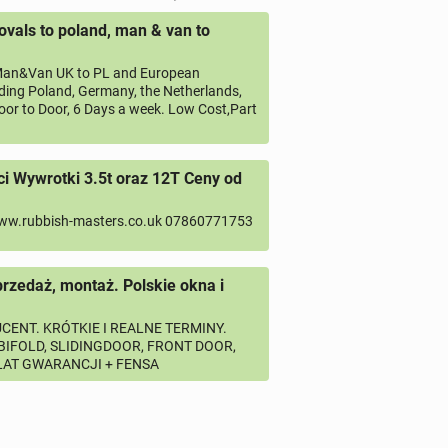
vals to poland, man & van to
an&Van UK to PL and European
uding Poland, Germany, the Netherlands,
oor to Door, 6 Days a week. Low Cost,Part
 Wywrotki 3.5t oraz 12T Ceny od
ww.rubbish-masters.co.uk 07860771753
przedaż, montaż. Polskie okna i
CENT. KRÓTKIE I REALNE TERMINY.
 BIFOLD, SLIDINGDOOR, FRONT DOOR,
 LAT GWARANCJI + FENSA