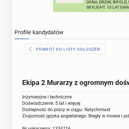
OKNA, DRZWI, BIFOLD,
SKYLIGHT. 10 LAT GW
Profile kandydatów
POWRÓT DO LISTY OGŁOSZEŃ
Ekipa 2 Murarzy z ogromnym doś
Inżynieryjne i techniczne
Doświadczenie: 5 lat i więcej
Dostepność do pracy w ciągu: Natychmiast
Znajomość języka angielskiego: Biegły w mowie i pi
Nr ogłoszenia: 1334716