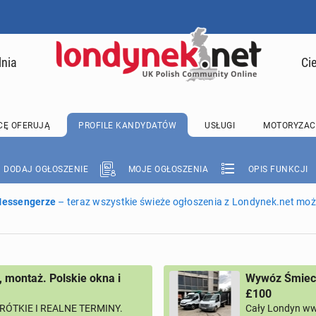
lnia
Ci
CĘ OFERUJĄ
PROFILE KANDYDATÓW
USŁUGI
MOTORYZAC
DODAJ OGŁOSZENIE
MOJE OGŁOSZENIA
OPIS FUNKCJI
 Messengerze
– teraz wszystkie świeże ogłoszenia z Londynek.net może
, montaż. Polskie okna i
Wywóz Śmieci
£100
RÓTKIE I REALNE TERMINY.
Cały Londyn ww