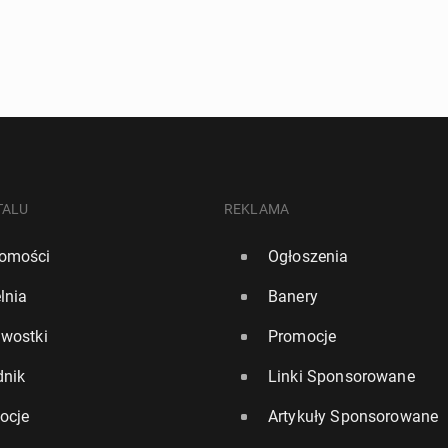
TALU
REKLAMA
omości
Ogłoszenia
lnia
Banery
awostki
Promocje
dnik
Linki Sponsorowane
ocje
Artykuły Sponsorowane