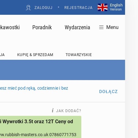
English
•
ZALOGUJ
REJESTRACJA
Version
ekawostki
Poradnik
Wydarzenia
Menu
JA
KUPIĘ & SPRZEDAM
TOWARZYSKIE
sz mieć pod ręką, codziennie i bez
DOŁĄCZ
JAK DODAĆ?
 Wywrotki 3.5t oraz 12T Ceny od
w.rubbish-masters.co.uk 07860771753