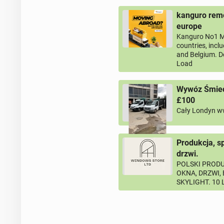
kanguro remo
europe
Kanguro No1 M
countries, incl
and Belgium. D
Load
Wywóz Śmieci
£100
Cały Londyn w
Produkcja, s
drzwi.
POLSKI PRODU
OKNA, DRZWI,
SKYLIGHT. 10