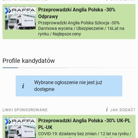
Przeprowadzki Anglia Polska -30%
PROFILE KANDYDATÓW
286
profili online
Odprawy
Przeprowadzki Anglia Polska Szkocja -30%
Darmowa wycena / Ubezpieczenie / 16Lat na
USŁUGI
164
ogłoszenia online
rynku / Najlepsze ceny
MOTORYZACJA
10
ogłoszeń online
Profile kandydatów
KUPIĘ & SPRZEDAM
44
ogłoszenia online
TOWARZYSKIE
116
ogłoszeń online
Wybrane ogłoszenie nie jest już
dostępne
LINKI SPONSOROWANE
JAK DODAĆ?
Przeprowadzki Anglia Polska -30% UK-PL
PL-UK
COVID-19: działamy bez zmian / 12 lat na rynku /