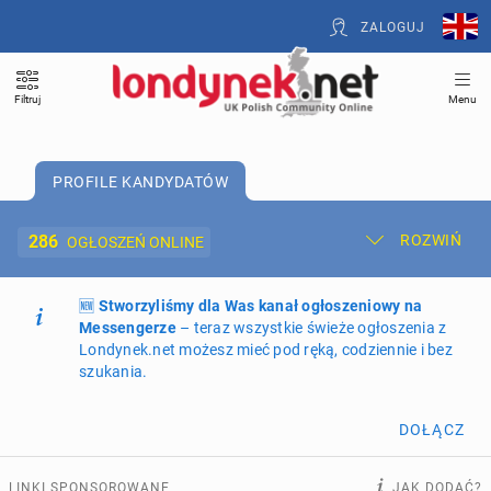
ZALOGUJ
Filtruj
Menu
PROFILE KANDYDATÓW
286
ROZWIŃ
OGŁOSZEŃ ONLINE
🆕
Dodaj ogłoszenie
Stworzyliśmy dla Was kanał ogłoszeniowy na
Moje ogłoszenia
Messengerze
– teraz wszystkie świeże ogłoszenia z
Londynek.net możesz mieć pod ręką, codziennie i bez
Oferta i cennik ogłoszeń
szukania.
NIERUCHOMOŚCI
265
ogłoszeń online
DOŁĄCZ
PRACĘ OFERUJĄ
199
ogłoszeń online
LINKI SPONSOROWANE
JAK DODAĆ?