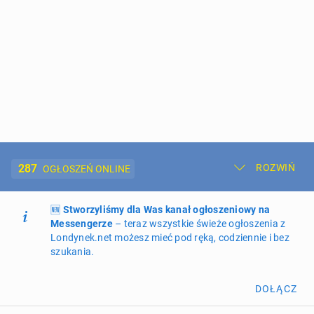
287
ROZWIŃ
OGŁOSZEŃ ONLINE
🆕
Dodaj ogłoszenie
Stworzyliśmy dla Was kanał ogłoszeniowy na
Moje ogłoszenia
Messengerze
– teraz wszystkie świeże ogłoszenia z
Londynek.net możesz mieć pod ręką, codziennie i bez
Oferta i cennik ogłoszeń
szukania.
NIERUCHOMOŚCI
265
ogłoszeń online
DOŁĄCZ