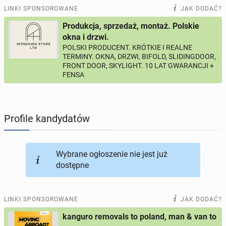
PRACĘ OFERUJĄ
197
ogłoszeń online
LINKI SPONSOROWANE
JAK DODAĆ?
Produkcja, sprzedaż, montaż. Polskie
PROFILE KANDYDATÓW
287
profili online
okna i drzwi.
POLSKI PRODUCENT. KRÓTKIE I REALNE
TERMINY. OKNA, DRZWI, BIFOLD, SLIDINGDOOR,
USŁUGI
164
ogłoszenia online
FRONT DOOR, SKYLIGHT. 10 LAT GWARANCJI +
FENSA
MOTORYZACJA
10
ogłoszeń online
KUPIĘ & SPRZEDAM
43
ogłoszenia online
Profile kandydatów
TOWARZYSKIE
114
ogłoszeń online
Wybrane ogłoszenie nie jest już
dostępne
LINKI SPONSOROWANE
JAK DODAĆ?
kanguro removals to poland, man & van to