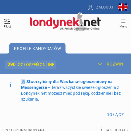
ZALOGUJ
Filtruj
Menu
PROFILE KANDYDATÓW
290
ROZWIŃ
OGŁOSZEŃ ONLINE
🆕
Dodaj ogłoszenie
Stworzyliśmy dla Was kanał ogłoszeniowy na
Moje ogłoszenia
Messengerze
– teraz wszystkie świeże ogłoszenia z
Londynek.net możesz mieć pod ręką, codziennie i bez
Oferta i cennik ogłoszeń
szukania.
NIERUCHOMOŚCI
268
ogłoszeń online
DOŁĄCZ
PRACĘ OFERUJĄ
195
ogłoszeń online
LINKI SPONSOROWANE
JAK DODAĆ?