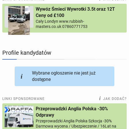
Wywóz Śmieci Wywrotki 3.5t oraz 12T
PROFILE KANDYDATÓW
290
profili online
Ceny od £100
Cały Londyn www.rubbish-
masters.co.uk 07860771753
USŁUGI
163
ogłoszenia online
MOTORYZACJA
10
ogłoszeń online
Profile kandydatów
KUPIĘ & SPRZEDAM
45
ogłoszeń online
Wybrane ogłoszenie nie jest już
TOWARZYSKIE
114
ogłoszeń online
dostępne
LINKI SPONSOROWANE
JAK DODAĆ?
Przeprowadzki Anglia Polska -30%
Odprawy
Przeprowadzki Anglia Polska Szkocja -30%
Darmowa wycena / Ubezpieczenie / 16Lat na