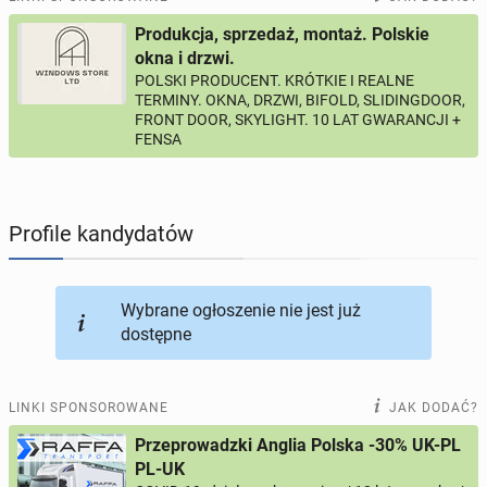
Produkcja, sprzedaż, montaż. Polskie
PROFILE KANDYDATÓW
305
profili online
okna i drzwi.
POLSKI PRODUCENT. KRÓTKIE I REALNE
TERMINY. OKNA, DRZWI, BIFOLD, SLIDINGDOOR,
USŁUGI
166
ogłoszeń online
FRONT DOOR, SKYLIGHT. 10 LAT GWARANCJI +
FENSA
MOTORYZACJA
12
ogłoszeń online
KUPIĘ & SPRZEDAM
44
ogłoszenia online
Profile kandydatów
TOWARZYSKIE
117
ogłoszeń online
Wybrane ogłoszenie nie jest już
dostępne
LINKI SPONSOROWANE
JAK DODAĆ?
Przeprowadzki Anglia Polska -30% UK-PL
PL-UK