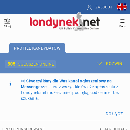
ZALOGUJ
Filtruj
Menu
PROFILE KANDYDATÓW
305
ROZWIŃ
OGŁOSZEŃ ONLINE
🆕
Dodaj ogłoszenie
Stworzyliśmy dla Was kanał ogłoszeniowy na
Moje ogłoszenia
Messengerze
– teraz wszystkie świeże ogłoszenia z
Londynek.net możesz mieć pod ręką, codziennie i bez
Oferta i cennik ogłoszeń
szukania.
NIERUCHOMOŚCI
273
ogłoszenia online
DOŁĄCZ
PRACĘ OFERUJĄ
202
ogłoszenia online
LINKI SPONSOROWANE
JAK DODAĆ?