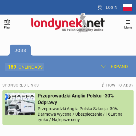
LOGIN
Filter
Menu
JOBS
189
EXPAND
ONLINE ADS
Post New Ad
My Ads
SPONSORED LINKS
HOW TO ADD?
Przeprowadzki Anglia Polska -30%
Offer and Adverts Price
Odprawy
Przeprowadzki Anglia Polska Szkocja -30%
Darmowa wycena / Ubezpieczenie / 16Lat na
ACCOMMODATION
268
online ads
rynku / Najlepsze ceny
JOBS
189
online ads