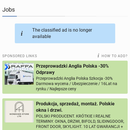
Jobs
JOBSEEKERS
287
online profiles
BUSINESS
160
online ads
The classified ad is no longer
available
AUTOMOTIVE
10
online ads
SPONSORED LINKS
HOW TO ADD?
BUY & SELL
45
online ads
Przeprowadzki Anglia Polska -30%
Odprawy
PERSONALS
112
online ads
Przeprowadzki Anglia Polska Szkocja -30%
Darmowa wycena / Ubezpieczenie / 16Lat na
rynku / Najlepsze ceny
Produkcja, sprzedaż, montaż. Polskie
okna i drzwi.
POLSKI PRODUCENT. KRÓTKIE I REALNE
TERMINY. OKNA, DRZWI, BIFOLD, SLIDINGDOOR,
FRONT DOOR, SKYLIGHT. 10 LAT GWARANCJI +