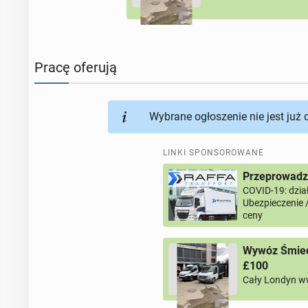
Pracę oferują
Wybrane ogłoszenie nie jest już
LINKI SPONSOROWANE
Przeprowadzk
COVID-19: dział
Ubezpieczenie 
ceny
Wywóz Śmieci
£100
Cały Londyn w