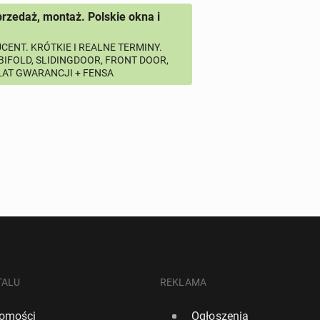
przedaż, montaż. Polskie okna i
CENT. KRÓTKIE I REALNE TERMINY.
 BIFOLD, SLIDINGDOOR, FRONT DOOR,
 LAT GWARANCJI + FENSA
TALU
REKLAMA
omości
Ogłoszenia