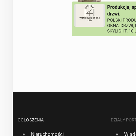
Produkcja, s
drzwi.
POLSKI PRODU
OKNA, DRZWI,
SKYLIGHT. 10
OGŁOSZENIA
DZIAŁY POR
Nieruchomości
Wiad