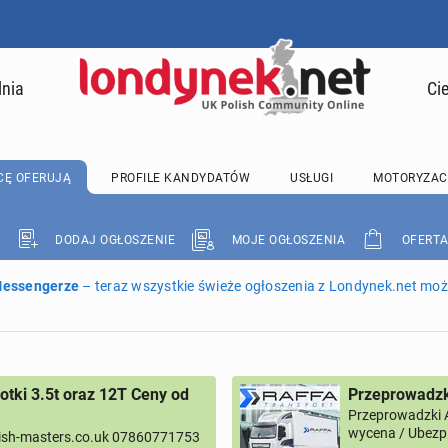
lnia
Ci
CĘ OFERUJĄ
PROFILE KANDYDATÓW
USŁUGI
MOTORYZAC
DODAJ OGŁOSZENIE
MOJE OGŁOSZENIA
OFERTA
 Messengerze
– teraz wszystkie świeże ogłoszenia z Londynek.net może
tki 3.5t oraz 12T Ceny od
Przeprowadzk
Przeprowadzki 
wycena / Ubezpi
ish-masters.co.uk 07860771753