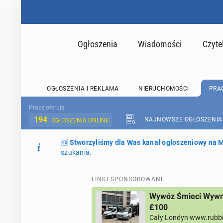
Ogłoszenia
Wiadomości
Czyte
OGŁOSZENIA I REKLAMA
NIERUCHOMOŚCI
PRA
Pracę oferują
194
NAJNOWSZE OGŁOSZENIA
OGŁOSZENIA ONLINE
🆕
Stworzyliśmy dla Was kanał ogłoszeniowy na
szukania.
LINKI SPONSOROWANE
Wywóz Śmieci Wywro
£100
Cały Londyn www.rubb