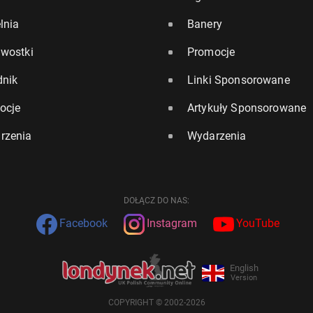
lnia
Banery
awostki
Promocje
dnik
Linki Sponsorowane
ocje
Artykuły Sponsorowane
rzenia
Wydarzenia
DOŁĄCZ DO NAS:
Facebook
Instagram
YouTube
English
Version
COPYRIGHT © 2002-2026