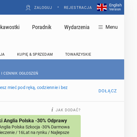
English
•
ZALOGUJ
REJESTRACJA
Version
ekawostki
Poradnik
Wydarzenia
Menu
JA
KUPIĘ & SPRZEDAM
TOWARZYSKIE
 I CENNIK OGŁOSZEŃ
sz mieć pod ręką, codziennie i bez
DOŁĄCZ
JAK DODAĆ?
i Anglia Polska -30% Odprawy
Anglia Polska Szkocja -30% Darmowa
eczenie / 16Lat na rynku / Najlepsze