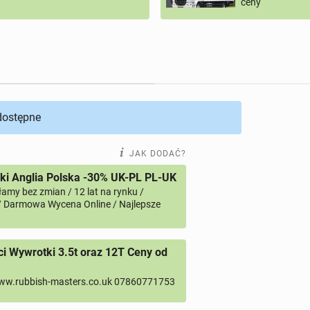
ceny
 dostępne
JAK DODAĆ?
i Anglia Polska -30% UK-PL PL-UK
amy bez zmian / 12 lat na rynku /
/ Darmowa Wycena Online / Najlepsze
 Wywrotki 3.5t oraz 12T Ceny od
ww.rubbish-masters.co.uk 07860771753