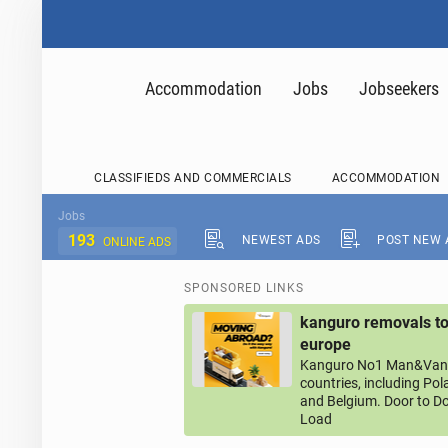
Accommodation
Jobs
Jobseekers
CLASSIFIEDS AND COMMERCIALS
ACCOMMODATION
Jobs
193
NEWEST ADS
POST NEW 
ONLINE ADS
SPONSORED LINKS
kanguro removals to
europe
Kanguro No1 Man&Van 
countries, including Po
and Belgium. Door to Do
Load