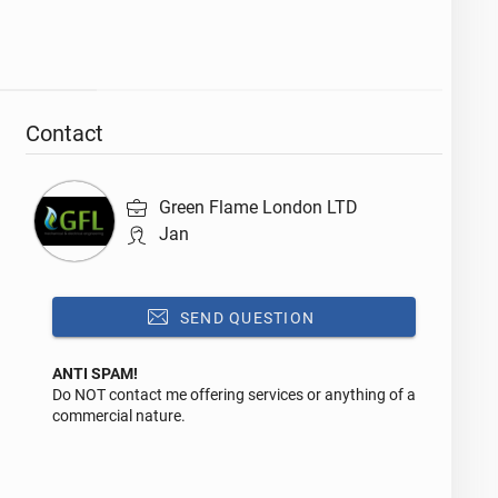
Contact
Green Flame London LTD
Jan
SEND QUESTION
ANTI SPAM!
Do NOT contact me offering services or anything of a
Reply to this ad
commercial nature.
Message