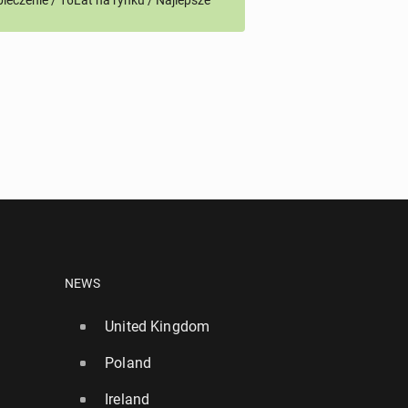
ieczenie / 16Lat na rynku / Najlepsze
NEWS
United Kingdom
Poland
Ireland