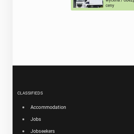
wycena / Ubezp
ceny
CLASSIFIEDS
Accommodation
Jobs
Jobseekers