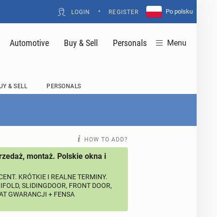
•
Po polsku
LOGIN
REGISTER
Automotive
Buy & Sell
Personals
Menu
UY & SELL
PERSONALS
HOW TO ADD?
rzedaż, montaż. Polskie okna i
ENT. KRÓTKIE I REALNE TERMINY.
BIFOLD, SLIDINGDOOR, FRONT DOOR,
LAT GWARANCJI + FENSA