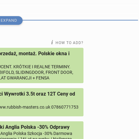
EXPAND
HOW TO ADD?
przedaż, montaż. Polskie okna i
CENT. KRÓTKIE I REALNE TERMINY.
 BIFOLD, SLIDINGDOOR, FRONT DOOR,
 LAT GWARANCJI + FENSA
osobą odpowiedzialną i zależy Ci na pracy w
ktu i rozmowy.
 Wywrotki 3.5t oraz 12T Ceny od
ww.rubbish-masters.co.uk 07860771753
ki Anglia Polska -30% Odprawy
 Anglia Polska Szkocja -30% Darmowa