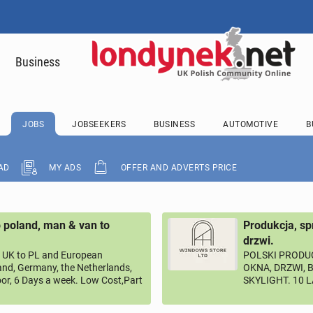
Business
JOBS
JOBSEEKERS
BUSINESS
AUTOMOTIVE
B
AD
MY ADS
OFFER AND ADVERTS PRICE
 poland, man & van to
Produkcja, sp
drzwi.
UK to PL and European
POLSKI PRODUC
land, Germany, the Netherlands,
OKNA, DRZWI, 
or, 6 Days a week. Low Cost,Part
SKYLIGHT. 10 