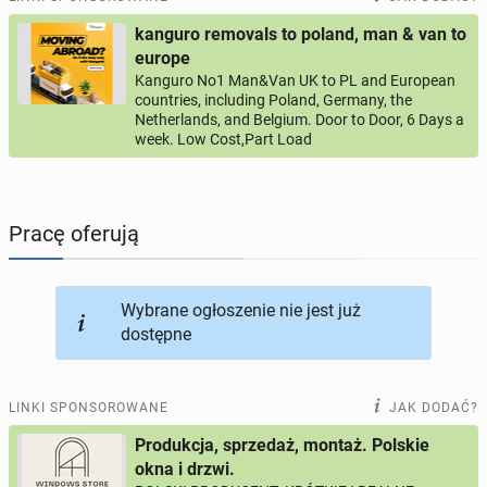
kanguro removals to poland, man & van to
PROFILE KANDYDATÓW
288
profili online
europe
Kanguro No1 Man&Van UK to PL and European
countries, including Poland, Germany, the
USŁUGI
164
ogłoszenia online
Netherlands, and Belgium. Door to Door, 6 Days a
week. Low Cost,Part Load
MOTORYZACJA
10
ogłoszeń online
KUPIĘ & SPRZEDAM
43
ogłoszenia online
Pracę oferują
TOWARZYSKIE
114
ogłoszeń online
Wybrane ogłoszenie nie jest już
dostępne
LINKI SPONSOROWANE
JAK DODAĆ?
Produkcja, sprzedaż, montaż. Polskie
okna i drzwi.