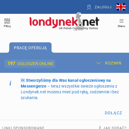
ZALOGUJ
Filtruj
Menu
PRACĘ OFERUJĄ
197
ROZWIŃ
OGŁOSZEŃ ONLINE
🆕
Dodaj ogłoszenie
Stworzyliśmy dla Was kanał ogłoszeniowy na
Moje ogłoszenia
Messengerze
– teraz wszystkie świeże ogłoszenia z
Londynek.net możesz mieć pod ręką, codziennie i bez
Oferta i cennik ogłoszeń
szukania.
NIERUCHOMOŚCI
266
ogłoszeń online
DOŁĄCZ
PRACĘ OFERUJĄ
197
ogłoszeń online
LINKI SPONSOROWANE
JAK DODAĆ?