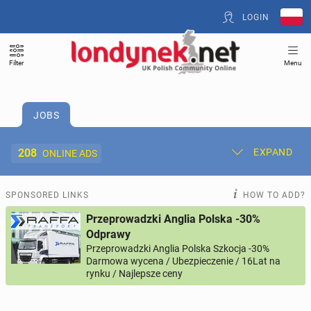
LOGIN
Filter
Menu
JOBS
208
EXPAND
ONLINE ADS
Post New Ad
My Ads
SPONSORED LINKS
HOW TO ADD?
Przeprowadzki Anglia Polska -30%
Offer and Adverts Price
Odprawy
Przeprowadzki Anglia Polska Szkocja -30%
Darmowa wycena / Ubezpieczenie / 16Lat na
ACCOMMODATION
270
online ads
rynku / Najlepsze ceny
JOBS
208
online ads