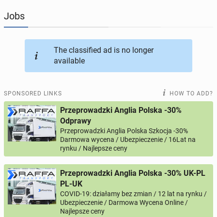
Jobs
JOBSEEKERS
312
online profiles
BUSINESS
169
online ads
The classified ad is no longer
available
AUTOMOTIVE
12
online ads
SPONSORED LINKS
HOW TO ADD?
BUY & SELL
45
online ads
Przeprowadzki Anglia Polska -30%
Odprawy
PERSONALS
115
online ads
Przeprowadzki Anglia Polska Szkocja -30%
Darmowa wycena / Ubezpieczenie / 16Lat na
rynku / Najlepsze ceny
Przeprowadzki Anglia Polska -30% UK-PL
PL-UK
COVID-19: działamy bez zmian / 12 lat na rynku /
Ubezpieczenie / Darmowa Wycena Online /
Najlepsze ceny