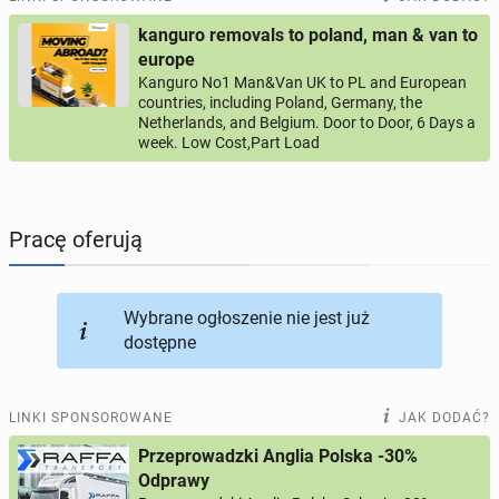
kanguro removals to poland, man & van to
PROFILE KANDYDATÓW
290
profili online
europe
Kanguro No1 Man&Van UK to PL and European
countries, including Poland, Germany, the
USŁUGI
160
ogłoszeń online
Netherlands, and Belgium. Door to Door, 6 Days a
week. Low Cost,Part Load
MOTORYZACJA
10
ogłoszeń online
KUPIĘ & SPRZEDAM
45
ogłoszeń online
Pracę oferują
TOWARZYSKIE
113
ogłoszeń online
Wybrane ogłoszenie nie jest już
dostępne
LINKI SPONSOROWANE
JAK DODAĆ?
Przeprowadzki Anglia Polska -30%
Odprawy