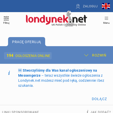
ZALOGUJ
Filtruj
Menu
PRACĘ OFERUJĄ
194
ROZWIŃ
OGŁOSZENIA ONLINE
🆕
Dodaj ogłoszenie
Stworzyliśmy dla Was kanał ogłoszeniowy na
Moje ogłoszenia
Messengerze
– teraz wszystkie świeże ogłoszenia z
Londynek.net możesz mieć pod ręką, codziennie i bez
Oferta i cennik ogłoszeń
szukania.
NIERUCHOMOŚCI
265
ogłoszeń online
DOŁĄCZ
PRACĘ OFERUJĄ
194
ogłoszenia online
LINKI SPONSOROWANE
JAK DODAĆ?