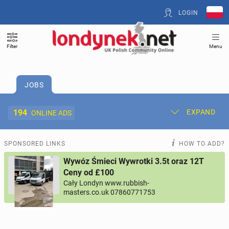
LOGIN
Filter
Menu
JOBS
194
EXPAND
ONLINE ADS
Post New Ad
My Ads
SPONSORED LINKS
HOW TO ADD?
Wywóz Śmieci Wywrotki 3.5t oraz 12T
Offer and Adverts Price
Ceny od £100
Cały Londyn www.rubbish-
masters.co.uk 07860771753
ACCOMMODATION
264
online ads
JOBS
194
online ads