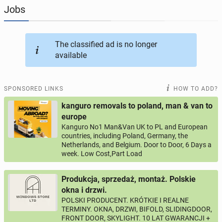
Jobs
JOBSEEKERS
288
online profiles
The classified ad is no longer
BUSINESS
164
online ads
available
AUTOMOTIVE
10
online ads
SPONSORED LINKS
HOW TO ADD?
BUY & SELL
43
online ads
kanguro removals to poland, man & van to
europe
Kanguro No1 Man&Van UK to PL and European
PERSONALS
115
online ads
countries, including Poland, Germany, the
Netherlands, and Belgium. Door to Door, 6 Days a
week. Low Cost,Part Load
Produkcja, sprzedaż, montaż. Polskie
okna i drzwi.
POLSKI PRODUCENT. KRÓTKIE I REALNE
TERMINY. OKNA, DRZWI, BIFOLD, SLIDINGDOOR,
FRONT DOOR, SKYLIGHT. 10 LAT GWARANCJI +