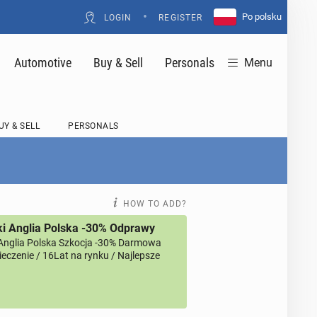
•
Po polsku
LOGIN
REGISTER
Automotive
Buy & Sell
Personals
Menu
UY & SELL
PERSONALS
HOW TO ADD?
i Anglia Polska -30% Odprawy
Anglia Polska Szkocja -30% Darmowa
eczenie / 16Lat na rynku / Najlepsze