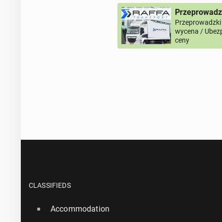
Przeprowadz
Przeprowadzki
wycena / Ubezp
ceny
CLASSIFIEDS
Accommodation