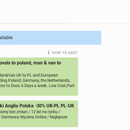
ailable
HOW TO ADD?
vals to poland, man & van to
an&Van UK to PL and European
uding Poland, Germany, the Netherlands,
oor to Door, 6 Days a week. Low Cost,Part
i Anglia Polska -30% UK-PL PL-UK
amy bez zmian / 12 lat na rynku /
/ Darmowa Wycena Online / Najlepsze