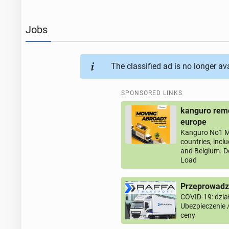
Jobs
The classified ad is no longer av
SPONSORED LINKS
kanguro remo
europe
Kanguro No1 M
countries, incl
and Belgium. D
Load
Przeprowadzk
COVID-19: dział
Ubezpieczenie 
ceny