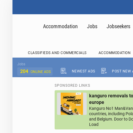
Accommodation
Jobs
Jobseekers
CLASSIFIEDS AND COMMERCIALS
ACCOMMODATION
Jobs
204
NEWEST ADS
POST NEW 
ONLINE ADS
SPONSORED LINKS
kanguro removals to
europe
Kanguro No1 Man&Van 
countries, including Po
and Belgium. Door to Do
Load