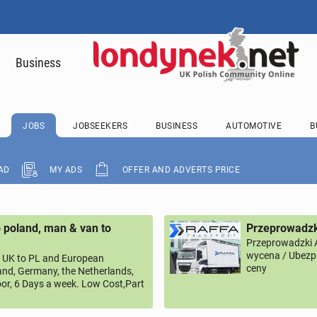
Business
JOBS
JOBSEEKERS
BUSINESS
AUTOMOTIVE
B
AD
MY ADS
OFFER AND ADVERTS PRICE
 poland, man & van to
Przeprowadzk
Przeprowadzki 
wycena / Ubezpi
UK to PL and European
ceny
land, Germany, the Netherlands,
or, 6 Days a week. Low Cost,Part