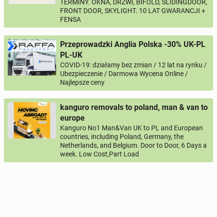
TERMINY. OKNA, DRZWI, BIFOLD, SLIDINGDOOR,
FRONT DOOR, SKYLIGHT. 10 LAT GWARANCJI +
FENSA
Przeprowadzki Anglia Polska -30% UK-PL
PL-UK
COVID-19: działamy bez zmian / 12 lat na rynku /
Ubezpieczenie / Darmowa Wycena Online /
Najlepsze ceny
kanguro removals to poland, man & van to
europe
Kanguro No1 Man&Van UK to PL and European
countries, including Poland, Germany, the
Netherlands, and Belgium. Door to Door, 6 Days a
week. Low Cost,Part Load