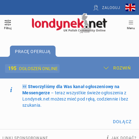
ZALOGUJ
Filtruj
Menu
PRACĘ OFERUJĄ
195
ROZWIŃ
OGŁOSZEŃ ONLINE
🆕
Dodaj ogłoszenie
Stworzyliśmy dla Was kanał ogłoszeniowy na
Moje ogłoszenia
Messengerze
– teraz wszystkie świeże ogłoszenia z
Londynek.net możesz mieć pod ręką, codziennie i bez
Oferta i cennik ogłoszeń
szukania.
NIERUCHOMOŚCI
263
ogłoszenia online
DOŁĄCZ
PRACĘ OFERUJĄ
195
ogłoszeń online
LINKI SPONSOROWANE
JAK DODAĆ?