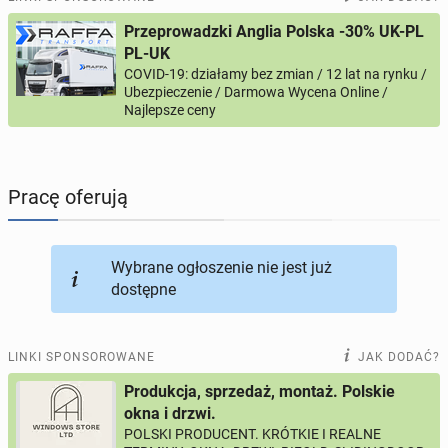
Przeprowadzki Anglia Polska -30% UK-PL
PROFILE KANDYDATÓW
294
profile online
PL-UK
COVID-19: działamy bez zmian / 12 lat na rynku /
Ubezpieczenie / Darmowa Wycena Online /
USŁUGI
165
ogłoszeń online
Najlepsze ceny
MOTORYZACJA
12
ogłoszeń online
Pracę oferują
KUPIĘ & SPRZEDAM
43
ogłoszenia online
TOWARZYSKIE
115
ogłoszeń online
Wybrane ogłoszenie nie jest już
dostępne
LINKI SPONSOROWANE
JAK DODAĆ?
Produkcja, sprzedaż, montaż. Polskie
okna i drzwi.
POLSKI PRODUCENT. KRÓTKIE I REALNE