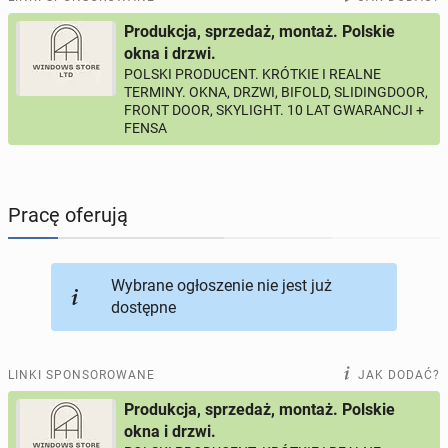
Produkcja, sprzedaż, montaż. Polskie
PROFILE KANDYDATÓW
289
profili online
okna i drzwi.
POLSKI PRODUCENT. KRÓTKIE I REALNE
TERMINY. OKNA, DRZWI, BIFOLD, SLIDINGDOOR,
USŁUGI
164
ogłoszenia online
FRONT DOOR, SKYLIGHT. 10 LAT GWARANCJI +
FENSA
MOTORYZACJA
10
ogłoszeń online
KUPIĘ & SPRZEDAM
45
ogłoszeń online
Pracę oferują
TOWARZYSKIE
113
ogłoszeń online
Wybrane ogłoszenie nie jest już
dostępne
LINKI SPONSOROWANE
JAK DODAĆ?
Produkcja, sprzedaż, montaż. Polskie
okna i drzwi.