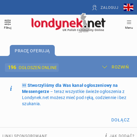
ZALOGUJ
Filtruj
Menu
PRACĘ OFERUJĄ
196
ROZWIŃ
OGŁOSZEŃ ONLINE
🆕
Dodaj ogłoszenie
Stworzyliśmy dla Was kanał ogłoszeniowy na
Moje ogłoszenia
Messengerze
– teraz wszystkie świeże ogłoszenia z
Londynek.net możesz mieć pod ręką, codziennie i bez
Oferta i cennik ogłoszeń
szukania.
NIERUCHOMOŚCI
265
ogłoszeń online
DOŁĄCZ
PRACĘ OFERUJĄ
196
ogłoszeń online
LINKI SPONSOROWANE
JAK DODAĆ?