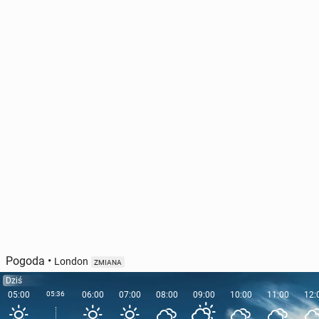
Pogoda
•
London
ZMIANA
Dziś
05:00
05:36
06:00
07:00
08:00
09:00
10:00
11:00
12: