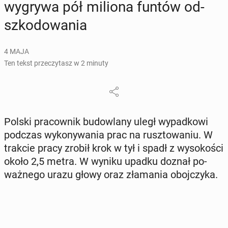
wygrywa pół miliona funtów od­
szko­do­wa­nia
4 MAJA
Ten tekst przeczytasz w 2 minuty
Polski pra­cow­nik bu­dow­la­ny uległ wy­pad­ko­wi
podczas wy­ko­ny­wa­nia prac na rusz­to­wa­niu. W
trakcie pracy zrobił krok w tył i spadł z wy­so­ko­ści
około 2,5 metra. W wyniku upadku doznał po­
waż­ne­go urazu głowy oraz zła­ma­nia oboj­czy­ka.