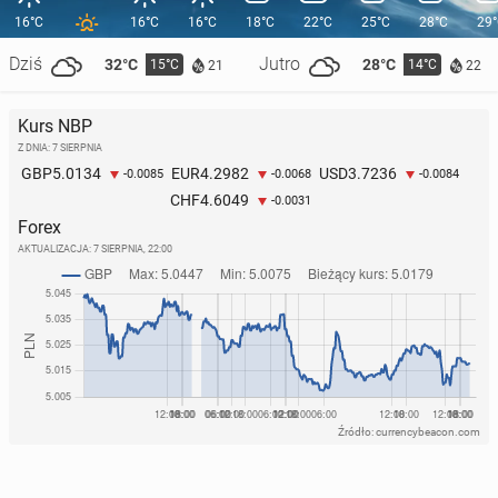
16°C
16°C
16°C
18°C
22°C
25°C
28°C
29
Dziś
Jutro
32°C
28°C
15°C
14°C
21
22
Kurs NBP
Z DNIA: 7 SIERPNIA
5.0134
4.2982
3.7236
GBP
EUR
USD
-0.0085
-0.0068
-0.0084
4.6049
CHF
-0.0031
Forex
AKTUALIZACJA:
7 SIERPNIA, 22:00
Źródło: currencybeacon.com