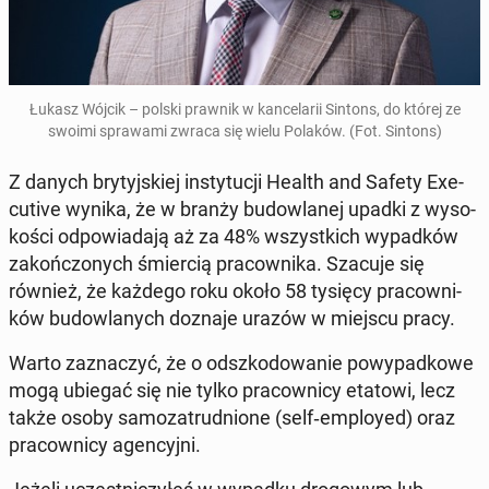
Łukasz Wójcik – polski prawnik w kan­ce­la­rii Sintons, do której ze
swoimi spra­wa­mi zwraca się wielu Polaków. (Fot. Sintons)
Z danych bry­tyj­skiej in­sty­tu­cji Health and Safety Exe­
cu­ti­ve wynika, że w branży bu­dow­la­nej upadki z wy­so­
ko­ści od­po­wia­da­ją aż za 48% wszyst­kich wy­pad­ków
za­koń­czo­nych śmier­cią pra­cow­ni­ka. Szacuje się
również, że każdego roku około 58 tysięcy pra­cow­ni­
ków bu­dow­la­nych doznaje urazów w miejscu pracy.
Warto za­zna­czyć, że o od­szko­do­wa­nie po­wy­pad­ko­we
mogą ubiegać się nie tylko pra­cow­ni­cy etatowi, lecz
także osoby sa­mo­za­trud­nio­ne (sel­f‑em­ploy­ed) oraz
pra­cow­ni­cy agen­cyj­ni.