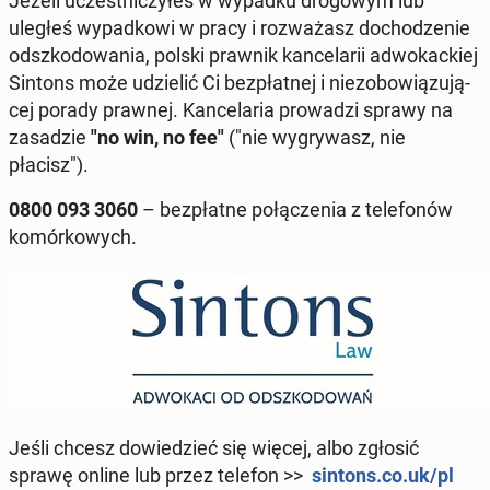
Jeżeli uczest­ni­czy­łeś w wypadku dro­go­wym lub
uległeś wy­pad­ko­wi w pracy i roz­wa­żasz do­cho­dze­nie
od­szko­do­wa­nia, polski prawnik kan­ce­la­rii ad­wo­kac­kiej
Sintons może udzie­lić Ci bez­płat­nej i nie­zo­bo­wią­zu­ją­
cej porady prawnej. Kan­ce­la­ria pro­wa­dzi sprawy na
za­sa­dzie
"no win, no fee"
("nie wy­gry­wasz, nie
płacisz").
0800 093 3060
– bez­płat­ne po­łą­cze­nia z te­le­fo­nów
ko­mór­ko­wych.
Jeśli chcesz do­wie­dzieć się więcej, albo zgłosić
sprawę online lub przez telefon >>
sintons.co.uk/pl