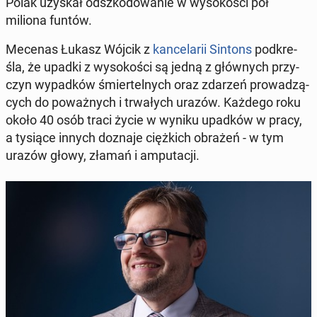
Polak uzyskał od­szko­do­wa­nie w wy­so­ko­ści pół
miliona funtów.
Mecenas Łukasz Wójcik z
kan­ce­la­rii Sintons
pod­kre­
śla, że upadki z wy­so­ko­ści są jedną z głów­nych przy­
czyn wy­pad­ków śmier­tel­nych oraz zdarzeń pro­wa­dzą­
cych do po­waż­nych i trwa­łych urazów. Każdego roku
około 40 osób traci życie w wyniku upadków w pracy,
a tysiące innych doznaje cięż­kich obrażeń - w tym
urazów głowy, złamań i am­pu­ta­cji.