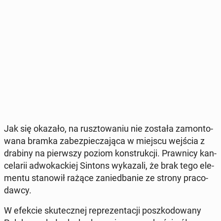
Jak się okazało, na rusz­to­wa­niu nie została za­mon­to­
wa­na bramka za­bez­pie­cza­ją­ca w miejscu wejścia z
drabiny na pierw­szy poziom kon­struk­cji. Praw­ni­cy kan­
ce­la­rii ad­wo­kac­kiej Sintons wy­ka­za­li, że brak tego ele­
men­tu sta­no­wił rażące za­nie­dba­nie ze strony pra­co­
daw­cy.
W efekcie sku­tecz­nej re­pre­zen­ta­cji po­szko­do­wa­ny