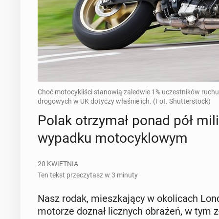
Choć motocykliści stanowią zaledwie 1% uczestników ruch
drogowych w UK dotyczy właśnie ich. (Fot. Shutterstock)
Polak otrzy­mał ponad pół mili
wypadku mo­to­cy­klo­wym
20 KWIETNIA
Ten tekst przeczytasz w 3 minuty
Nasz rodak, miesz­ka­ją­cy w oko­li­cach L
motorze doznał licz­nych obrażeń, w tym z