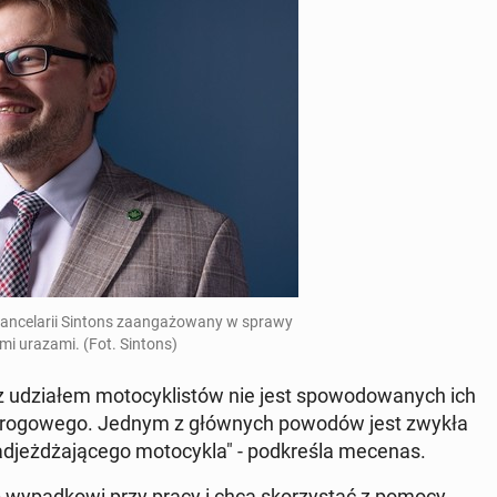
­ce­la­rii Sintons za­an­ga­żo­wa­ny w sprawy
­mi urazami. (Fot. Sintons)
dzia­łem mo­to­cy­kli­stów nie jest spo­wo­do­wa­nych ich
 dro­go­we­go. Jednym z głów­nych powodów jest zwykła
d­jeż­dża­ją­ce­go mo­to­cy­kla" - pod­kre­śla mecenas.
 wy­pad­ko­wi przy pracy i chcą sko­rzy­stać z pomocy