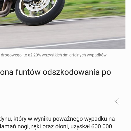
u drogowego, to aż 20% wszystkich śmiertelnych wypadków
ona funtów od­szko­do­wa­nia po
ondynu, który w wyniku po­waż­ne­go wypadku na
łamań nogi, ręki oraz dłoni, uzyskał 600 000