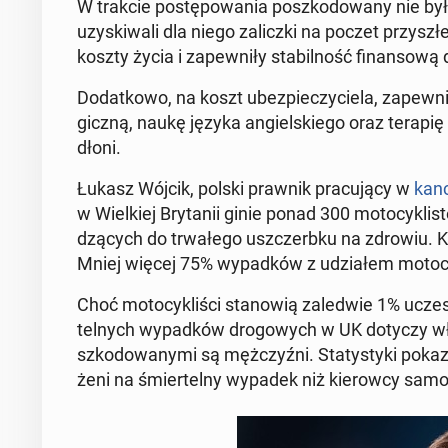
W trakcie po­stę­po­wa­nia po­szko­do­wa­ny nie by
uzy­ski­wa­li dla niego za­licz­ki na poczet przy­sz
koszty życia i za­pew­ni­ły sta­bil­ność fi­nan­so­w
Do­dat­ko­wo, na koszt ubez­pie­czy­cie­la, za­pew­ni
gicz­ną, naukę języka an­giel­skie­go oraz terapię
dłoni.
Łukasz Wójcik, polski prawnik pra­cu­ją­cy w
kan­c
w Wiel­kiej Bry­ta­nii ginie ponad 300 mo­to­cy­kl
dzą­cych do trwa­łe­go uszczerb­ku na zdrowiu. K
Mniej więcej 75% wy­pad­ków z udzia­łem mo­to­cy
Choć mo­to­cy­kli­ści sta­no­wią za­le­d­wie 1% ucz
tel­nych wy­pad­ków dro­go­wych w UK dotyczy wła
szko­do­wa­ny­mi są męż­czyź­ni. Sta­ty­sty­ki po­ka­z
że­ni na śmier­tel­ny wypadek niż kie­row­cy sa­m