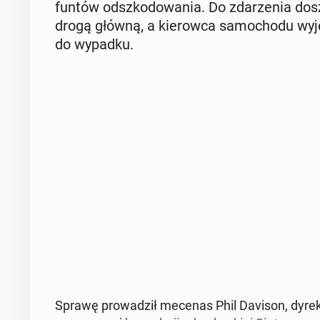
funtów od­szko­do­wa­nia. Do zda­rze­nia dosz
drogą główną, a kie­row­ca sa­mo­cho­du wy­je­
do wypadku.
Sprawę pro­wa­dził mecenas Phil Davison, dy­rek