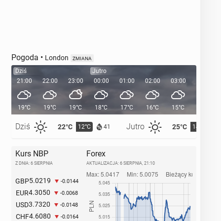
Pogoda
•
London
ZMIANA
Dziś
Jutro
21:00
22:00
23:00
00:00
01:00
02:00
03:00
04:00
19°C
19°C
19°C
18°C
17°C
16°C
15°C
14°C
Dziś
Jutro
22°C
25°C
12°C
14°C
41
Kurs NBP
Forex
Z DNIA: 6 SIERPNIA
AKTUALIZACJA:
6 SIERPNIA, 21:10
5.0219
GBP
-0.0144
4.3050
EUR
-0.0068
3.7320
USD
-0.0148
4.6080
CHF
-0.0164