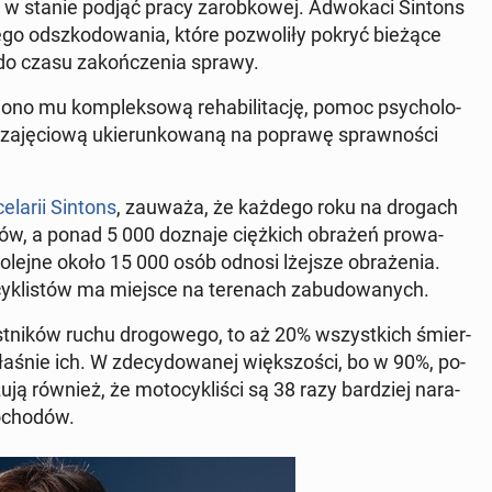
ł w stanie podjąć pracy za­rob­ko­wej. Ad­wo­ka­ci Sintons
łe­go od­szko­do­wa­nia, które po­zwo­li­ły pokryć bieżące
ą do czasu za­koń­cze­nia sprawy.
o­no mu kom­plek­so­wą re­ha­bi­li­ta­cję, pomoc psy­cho­lo­
 za­ję­cio­wą ukie­run­ko­wa­ną na poprawę spraw­no­ści
e­la­rii Sintons
, zauważa, że każdego roku na drogach
i­stów, a ponad 5 000 doznaje cięż­kich obrażeń pro­wa­
olejne około 15 000 osób odnosi lżejsze ob­ra­że­nia.
­kli­stów ma miejsce na te­re­nach za­bu­do­wa­nych.
est­ni­ków ruchu dro­go­we­go, to aż 20% wszyst­kich śmier­
śnie ich. W zde­cy­do­wa­nej więk­szo­ści, bo w 90%, po­
u­ją również, że mo­to­cy­kli­ści są 38 razy bar­dziej na­ra­
o­cho­dów.