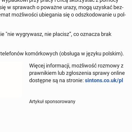
cych się w spra­wach o poważne urazy, mogą uzyskać bez­
mat moż­li­wo­ści ubie­ga­nia się o od­szko­do­wa­nie u pol­
zie "nie wy­gry­wasz, nie płacisz”, co oznacza brak
ż z te­le­fo­nów ko­mór­ko­wych (obsługa w języku polskim).
Więcej in­for­ma­cji, moż­li­wość rozmowy z
praw­ni­kiem lub zgło­sze­nia sprawy online
do­stęp­ne są na stronie:
sintons.co.uk/pl
Artykuł sponsorowany