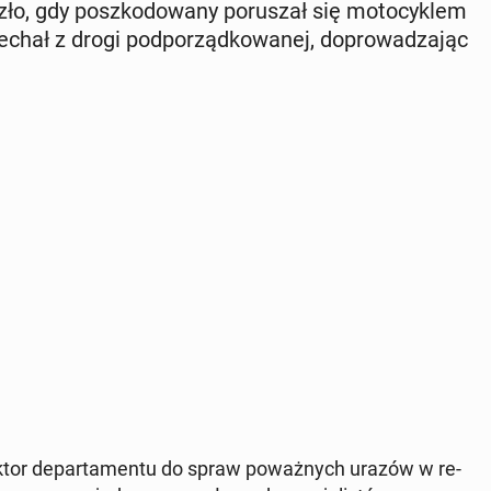
ło, gdy po­szko­do­wa­ny po­ru­szał się mo­to­cy­klem
chał z drogi pod­po­rząd­ko­wa­nej, do­pro­wa­dza­jąc
­tor de­par­ta­men­tu do spraw po­waż­nych urazów w re­