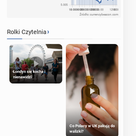
Źródło: currencybeacon.com
›
Rolki Czytelnia
Londyn się kocha i
nienawidzi
Co Polacy w UK pakują do
walizki?