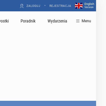
English
•
ZALOGUJ
REJESTRACJA
Version
ostki
Poradnik
Wydarzenia
Menu