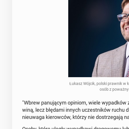
Łukasz Wójcik, polski prawnik w kan
osób z po­waż­ny
"Wbrew pa­nu­ją­cym opiniom, wiele wy­pad­ków z u
winą, lecz błędami innych uczest­ni­ków ruchu
nie­uwa­ga kie­row­ców, którzy nie do­strze­ga­ją na
Osoby, które uległy wy­pad­ko­wi dro­go­we­mu lub