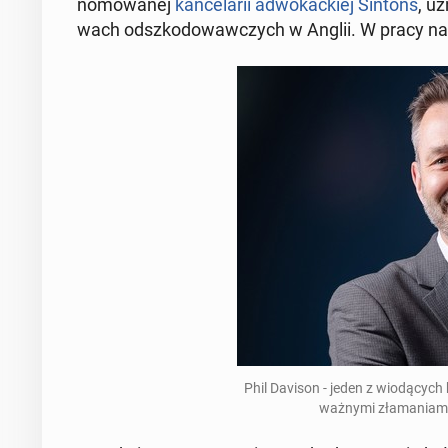
no­mo­wa­nej
kan­ce­la­rii ad­wo­kac­kiej Sintons
, uz
wach od­szko­do­waw­czych w Anglii. W pracy n
Phil Davison - jeden z wio­dą­cych b
waż­ny­mi zła­ma­nia­mi