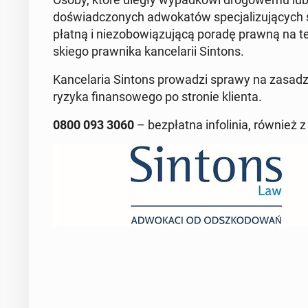
do­świad­czo­nych ad­wo­ka­tów spe­cja­li­zu­ją­
płat­ną i nie­zo­bo­wią­zu­ją­cą poradę prawną na te
skie­go praw­ni­ka kan­ce­la­rii Sintons.
Kan­ce­la­ria Sintons pro­wa­dzi sprawy na za­sa­d
ryzyka fi­nan­so­we­go po stronie klienta.
0800 093 3060
– bez­płat­na in­fo­li­nia, równie