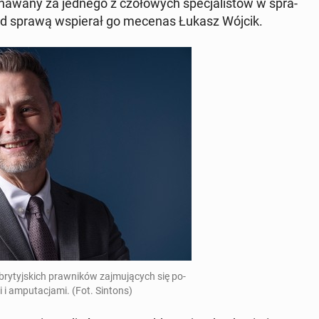
na­wa­ny za jednego z czo­ło­wych spe­cja­li­stów w spra­
ad sprawą wspie­rał go mecenas Łukasz Wójcik.
ry­tyj­skich praw­ni­ków zaj­mu­ją­cych się po­
 i am­pu­ta­cja­mi. (Fot. Sintons)