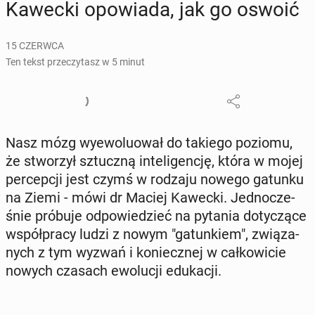
Kawecki opo­wia­da, jak go oswoić
15 CZERWCA
Ten tekst przeczytasz w 5 minut
Nasz mózg wy­ewo­lu­ował do takiego poziomu,
że stwo­rzył sztucz­ną in­te­li­gen­cję, która w mojej
per­cep­cji jest czymś w rodzaju nowego gatunku
na Ziemi - mówi dr Maciej Kawecki. Jed­no­cze­
śnie próbuje od­po­wie­dzieć na pytania do­ty­czą­ce
współ­pra­cy ludzi z nowym "ga­tun­kiem", zwią­za­
nych z tym wyzwań i ko­niecz­nej w cał­ko­wi­cie
nowych czasach ewo­lu­cji edu­ka­cji.