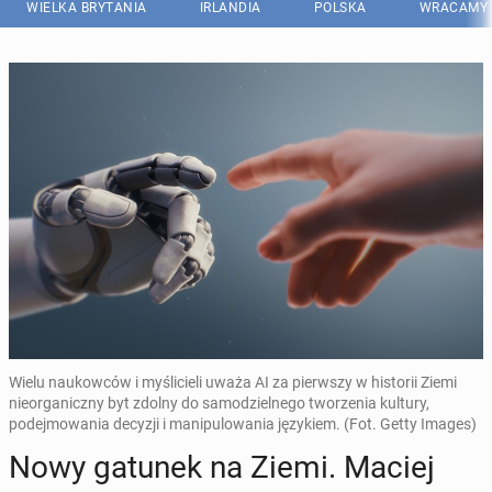
WIELKA BRYTANIA
IRLANDIA
POLSKA
WRACAMY 
Wielu naukowców i myślicieli uważa AI za pierwszy w historii Ziemi
nieorganiczny byt zdolny do samodzielnego tworzenia kultury,
podejmowania decyzji i manipulowania językiem. (Fot. Getty Images)
Nowy gatunek na Ziemi. Maciej