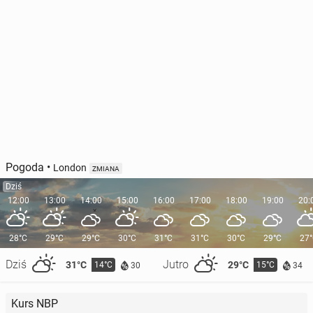
Pogoda
•
London
ZMIANA
Dziś
12:00
13:00
14:00
15:00
16:00
17:00
18:00
19:00
20:
28°C
29°C
29°C
30°C
31°C
31°C
30°C
29°C
27
Dziś
Jutro
31°C
29°C
14°C
15°C
30
34
Kurs NBP