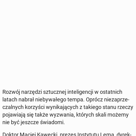
Rozwój na­rzę­dzi sztucz­nej in­te­li­gen­cji w ostat­nich
latach nabrał nie­by­wa­łe­go tempa. Oprócz nie­za­prze­
czal­nych ko­rzy­ści wy­ni­ka­ją­cych z takiego stanu rzeczy
po­ja­wia­ją się także wy­zwa­nia, których skali możemy
nie być jeszcze świa­do­mi.
Doktor Maciej Kawecki, prezes In­sty­tu­tu Lema, dy­rek­