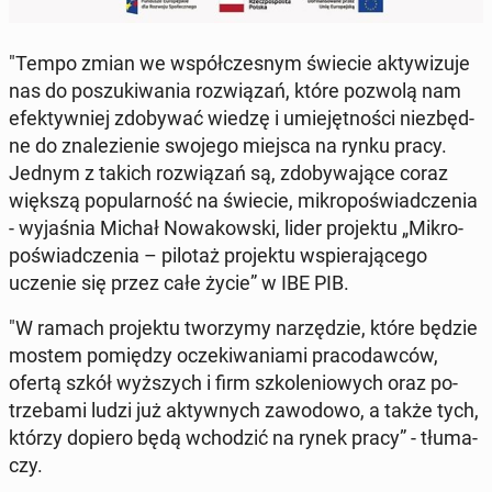
"Tempo zmian we współ­cze­snym świecie ak­ty­wi­zu­je
nas do po­szu­ki­wa­nia roz­wią­zań, które pozwolą nam
efek­tyw­niej zdo­by­wać wiedzę i umie­jęt­no­ści nie­zbęd­
ne do zna­le­zie­nie swojego miejsca na rynku pracy.
Jednym z takich roz­wią­zań są, zdo­by­wa­ją­ce coraz
większą po­pu­lar­ność na świecie, mi­kro­po­świad­cze­nia
- wy­ja­śnia Michał No­wa­kow­ski, lider pro­jek­tu „Mi­kro­
po­świad­cze­nia – pilotaż pro­jek­tu wspie­ra­ją­ce­go
uczenie się przez całe życie” w IBE PIB.
"W ramach pro­jek­tu two­rzy­my na­rzę­dzie, które będzie
mostem po­mię­dzy ocze­ki­wa­nia­mi pra­co­daw­ców,
ofertą szkół wyż­szych i firm szko­le­nio­wych oraz po­
trze­ba­mi ludzi już ak­tyw­nych za­wo­do­wo, a także tych,
którzy dopiero będą wcho­dzić na rynek pracy” - tłu­ma­
czy.