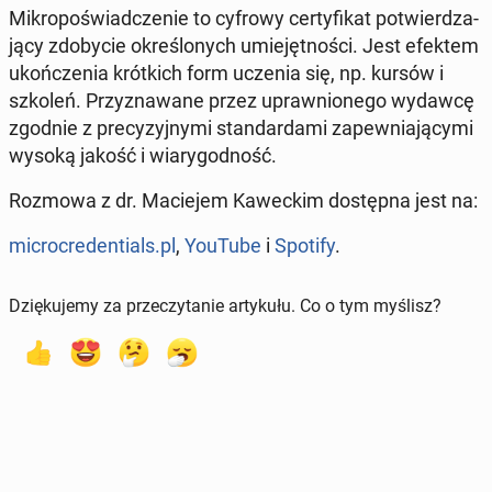
Mi­kro­po­świad­cze­nie to cyfrowy cer­ty­fi­kat po­twier­dza­
ją­cy zdo­by­cie okre­ślo­nych umie­jęt­no­ści. Jest efektem
ukoń­cze­nia krót­kich form uczenia się, np. kursów i
szkoleń. Przy­zna­wa­ne przez upraw­nio­ne­go wydawcę
zgodnie z pre­cy­zyj­ny­mi stan­dar­da­mi za­pew­nia­ją­cy­mi
wysoką jakość i wia­ry­god­ność.
Rozmowa z dr. Ma­cie­jem Ka­wec­kim do­stęp­na jest na:
mi­cro­cre­den­tials.pl
,
YouTube
i
Spotify
.
Dziękujemy za przeczytanie artykułu. Co o tym myślisz?