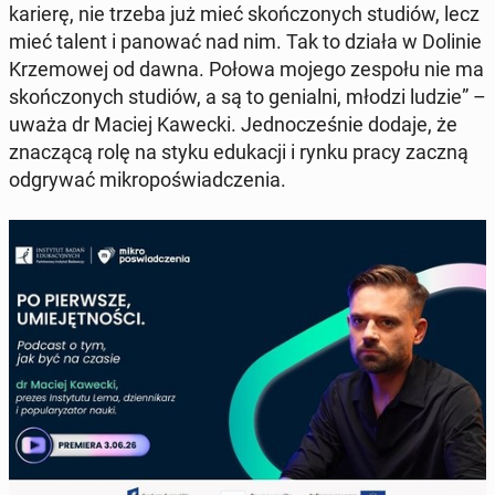
karierę, nie trzeba już mieć skoń­czo­nych studiów, lecz
mieć talent i panować nad nim. Tak to działa w Dolinie
Krze­mo­wej od dawna. Połowa mojego zespołu nie ma
skoń­czo­nych studiów, a są to ge­nial­ni, młodzi ludzie” –
uważa dr Maciej Kawecki. Jed­no­cze­śnie dodaje, że
zna­czą­cą rolę na styku edu­ka­cji i rynku pracy zaczną
od­gry­wać mi­kro­po­świad­cze­nia.