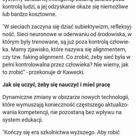
kon­tro­lą ludzi, a jej od­zy­ska­nie okaże się nie­moż­li­we
lub bardzo kosz­tow­ne.
"W sie­ciach zaczyna się dziać su­biek­ty­wizm, re­flek­syj­
ność. Sieci neu­ro­no­we w ode­rwa­niu od śro­do­wi­ska, w
którym były tre­no­wa­ne, są już poza kon­tro­lą czło­wie­
ka. Mamy zja­wi­sko, które nazywa się ali­gn­men­tem,
czy tzw. faking ali­gn­ment. Co zrobić, żeby sieć była w
pełni kon­tro­lo­wal­na przez czło­wie­ka? Nie wiemy, jak
to zrobić” - prze­ko­nu­je dr Kawecki.
Jak się uczyć, żeby się nauczyć i mieć pracę
Dy­na­micz­ne zmiany w ob­sza­rze nowych tech­no­lo­gii,
które wy­mu­sza­ją ko­niecz­ność częst­sze­go ak­tu­ali­zo­
wa­nia kom­pe­ten­cji, nie po­zo­sta­ną bez wpływu na
system edu­ka­cji.
"Kończy się era szkol­nic­twa wyż­sze­go. Aby robić