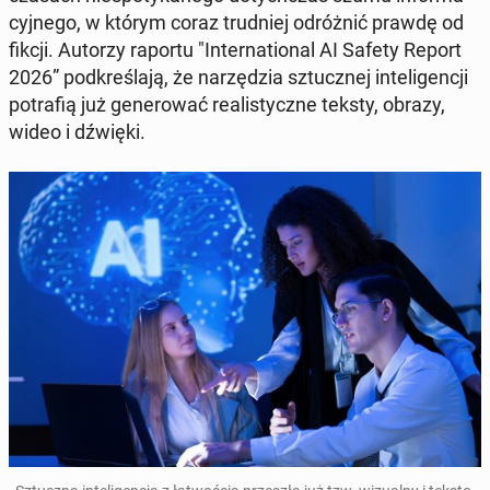
cyj­ne­go, w którym coraz trud­niej od­róż­nić prawdę od
fikcji. Autorzy raportu "In­ter­na­tio­nal AI Safety Report
2026” pod­kre­śla­ją, że na­rzę­dzia sztucz­nej in­te­li­gen­cji
po­tra­fią już ge­ne­ro­wać re­ali­stycz­ne teksty, obrazy,
wideo i dźwięki.