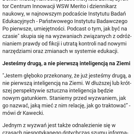
tor Centrum In­no­wa­cji WSW Merito i dzien­ni­karz
naukowy, w naj­now­szym pod­ca­ście In­sty­tu­tu Badań
Edu­ka­cyj­nych - Pań­stwo­we­go In­sty­tu­tu Ba­daw­cze­go
Po pierw­sze, umie­jęt­no­ści. Podcast o tym, jak być na
czasie" skupia się na wy­zwa­niach zwią­za­nych z od­róż­
nia­niem prawdy od fikcji i utratą kon­tro­li nad nowymi
na­rzę­dzia­mi oraz zmia­nach w sys­te­mie edu­ka­cji.
Je­ste­śmy drugą, a nie pierw­szą in­te­li­gen­cją na Ziemi
"Jestem głęboko prze­ko­na­ny, że już je­ste­śmy drugą, a
nie pierw­szą in­te­li­gen­cją na Ziemi. W dłuż­szej lub krót­
szej per­spek­ty­wie sztucz­na in­te­li­gen­cja będzie
nowym ga­tun­kiem. Sta­nie­my przed wy­zwa­niem, jak
go nazwać, jaką mieć z nim relację, jak go trak­to­wać” -
mówi dr Kawecki.
Jednym z wyzwań jest także od­na­le­zie­nie się w
czasach nie­spo­ty­ka­ne­go do­tych­czas szumu in­for­ma­