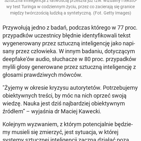
Sztucz­na in­te­li­gen­cja z ła­two­ścią prze­szła już tzw. wi­zu­al­ny i tek­sto­
wy test Turinga w co­dzien­nym życiu, przez co za­cie­ra­ją się granice
między twór­czo­ścią ludzką a syn­te­tycz­ną. (Fot. Getty Images)
Przy­wo­łu­ją jedno z badań, podczas którego w 77 proc.
przy­pad­ków uczest­ni­cy błędnie iden­ty­fi­ko­wa­li tekst
wy­ge­ne­ro­wa­ny przez sztucz­ną in­te­li­gen­cję jako na­pi­
sa­ny przez czło­wie­ka. W innym badaniu, do­ty­czą­cym
de­ep­fa­ke­'ów audio, słu­cha­cze w 80 proc. przy­pad­ków
mylili głosy ge­ne­ro­wa­ne przez sztucz­ną in­te­li­gen­cję z
głosami praw­dzi­wych mówców.
"Żyjemy w okresie kryzysu au­to­ry­te­tów. Po­trze­bu­je­my
obiek­tyw­nych treści, by móc na nich oprzeć swoją
wiedzę. Nauka jest dziś naj­bar­dziej obiek­tyw­nym
źródłem” – wy­ja­śnia dr Maciej Kawecki.
Ko­lej­nym wy­zwa­niem, z którym po­ten­cjal­nie bę­dzie­
my musieli się zmie­rzyć, jest sy­tu­acja, w której
systemy sztucz­nej in­te­li­gen­cji zaczną działać poza