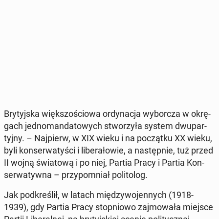
Bry­tyj­ska więk­szo­ścio­wa or­dy­na­cja wy­bor­cza w okrę­
gach jed­no­man­da­to­wych stwo­rzy­ła system dwu­par­
tyj­ny. – Naj­pierw, w XIX wieku i na po­cząt­ku XX wieku,
byli kon­ser­wa­ty­ści i li­be­ra­ło­wie, a na­stęp­nie, tuż przed
II wojną świa­to­wą i po niej, Partia Pracy i Partia Kon­
ser­wa­tyw­na – przy­po­mniał po­li­to­log.
Jak pod­kre­ślił, w latach mię­dzy­wo­jen­nych (1918-
1939), gdy Partia Pracy stop­nio­wo zaj­mo­wa­ła miejsce