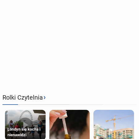
›
Rolki Czytelnia
Londyn się kocha i
nienawidzi