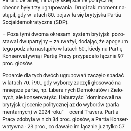
Partii Li­be­ral­nej, na bry­tyj­skiej scenie po­li­tycz­nej
obecne były trzy ugru­po­wa­nia. Drugi taki moment na­
stą­pił, gdy w latach 80. po­ja­wi­ła się bry­tyj­ska Partia
So­cjal­de­mo­kra­tycz­na (SDP).
– Poza tymi dwoma okre­sa­mi system bry­tyj­ski po­zo­
sta­wał dwu­par­tyj­ny – za­uwa­żył, dodając, że apogeum
tego po­dzia­łu na­stą­pi­ło w latach 50., kiedy na Partię
Kon­ser­wa­tyw­ną i Partię Pracy przy­pa­da­ło łącznie 97
proc. głosów.
Po­par­cie dla tych dwóch ugru­po­wań zaczęło spadać
w latach 70. i 90., gdy wyborcy zaczęli gło­so­wać na
mniej­sze partie, np. Li­be­ral­nych De­mo­kra­tów i Zie­lo­
nych, ale kon­ser­wa­ty­ści i la­bu­rzy­ści "do­mi­no­wa­li na
bry­tyj­skiej scenie po­li­tycz­nej aż do wyborów (par­la­
men­tar­nych) w 2024 roku” – ocenił Travers. Partia
Pracy zdobyła w nich 34 proc. głosów, a Partia Kon­ser­
wa­tyw­na - 23 proc., co dawało im łącznie już tylko 57