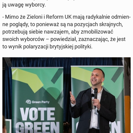
ją uwagę wyborcy.
- Mimo że Zieloni i Reform UK mają ra­dy­kal­nie od­mien­
ne poglądy, to po­nie­waż są na po­zy­cjach skraj­nych,
po­trze­bu­ją siebie na­wza­jem, aby zmo­bi­li­zo­wać
swoich wy­bor­ców – po­wie­dział, za­zna­cza­jąc, że jest
to wynik po­la­ry­za­cji bry­tyj­skiej po­li­ty­ki.