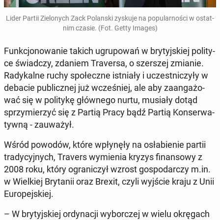
Lider Partii Zie­lo­nych Zack Po­lan­ski zyskuje na po­pu­lar­no­ści w ostat­
nim czasie. (Fot. Getty Images)
Funk­cjo­no­wa­nie takich ugru­po­wań w bry­tyj­skiej po­li­ty­
ce świad­czy, zdaniem Tra­ver­sa, o szer­szej zmianie.
Ra­dy­kal­ne ruchy spo­łecz­ne ist­nia­ły i uczest­ni­czy­ły w
debacie pu­blicz­nej już wcze­śniej, ale aby za­an­ga­żo­
wać się w po­li­ty­kę głów­ne­go nurtu, musiały dotąd
sprzy­mie­rzyć się z Partią Pracy bądź Partią Kon­ser­wa­
tyw­ną - za­uwa­żył.
Wśród powodów, które wpły­nę­ły na osła­bie­nie partii
tra­dy­cyj­nych, Travers wy­mie­nia kryzys fi­nan­so­wy z
2008 roku, który ogra­ni­czył wzrost go­spo­dar­czy m.in.
w Wiel­kiej Bry­ta­nii oraz Brexit, czyli wyjście kraju z Unii
Eu­ro­pej­skiej.
– W bry­tyj­skiej or­dy­na­cji wy­bor­czej w wielu okrę­gach