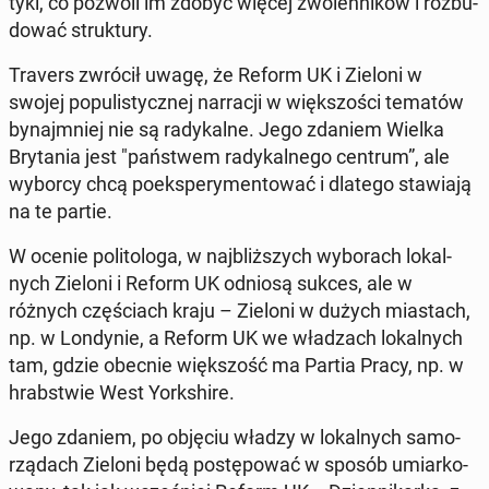
ty­ki, co pozwoli im zdobyć więcej zwo­len­ni­ków i roz­bu­
do­wać struk­tu­ry.
Travers zwrócił uwagę, że Reform UK i Zieloni w
swojej po­pu­li­stycz­nej nar­ra­cji w więk­szo­ści tematów
by­naj­mniej nie są ra­dy­kal­ne. Jego zdaniem Wielka
Bry­ta­nia jest "pań­stwem ra­dy­kal­ne­go centrum”, ale
wyborcy chcą po­eks­pe­ry­men­to­wać i dlatego sta­wia­ją
na te partie.
W ocenie po­li­to­lo­ga, w naj­bliż­szych wy­bo­rach lo­kal­
nych Zieloni i Reform UK odniosą sukces, ale w
różnych czę­ściach kraju – Zieloni w dużych mia­stach,
np. w Lon­dy­nie, a Reform UK we wła­dzach lo­kal­nych
tam, gdzie obecnie więk­szość ma Partia Pracy, np. w
hrab­stwie West York­shi­re.
Jego zdaniem, po objęciu władzy w lo­kal­nych sa­mo­
rzą­dach Zieloni będą po­stę­po­wać w sposób umiar­ko­