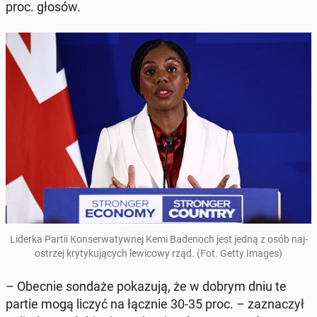
proc. głosów.
Liderka Partii Kon­ser­wa­tyw­nej Kemi Ba­de­noch jest jedną z osób naj­
ostrzej kry­ty­ku­ją­cych le­wi­co­wy rząd. (Fot. Getty Images)
– Obecnie sondaże po­ka­zu­ją, że w dobrym dniu te
partie mogą liczyć na łącznie 30-35 proc. – za­zna­czył