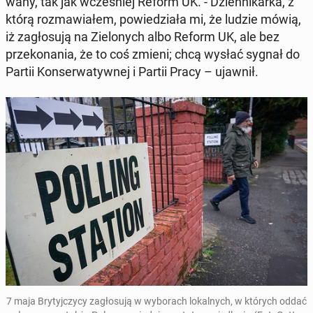
wa­ny, tak jak wcze­śniej Reform UK. - Dzien­ni­kar­ka, z
którą roz­ma­wia­łem, po­wie­dzia­ła mi, że ludzie mówią,
iż za­gło­su­ją na Zie­lo­nych albo Reform UK, ale bez
prze­ko­na­nia, że to coś zmieni; chcą wysłać sygnał do
Partii Kon­ser­wa­tyw­nej i Partii Pracy – ujawnił.
7 maja Bry­tyj­czy­cy za­gło­su­ją w wy­bo­rach lo­kal­nych, w których oddać