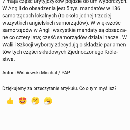
7 maja część Bry­tyj­czy­ków pójdzie do urn wy­bor­czych.
W Anglii do ob­sa­dze­nia jest 5 tys. man­da­tów w 136
sa­mo­rzą­dach lo­kal­nych (to około jednej trze­ciej
wszyst­kich an­giel­skich sa­mo­rzą­dów). W więk­szo­ści
sa­mo­rzą­dów w Anglii wszyst­kie mandaty są ob­sa­dza­
ne co cztery lata; część sa­mo­rzą­dów działa inaczej. W
Walii i Szkocji wyborcy zde­cy­du­ją o skła­dzie par­la­men­
tów tych części skła­do­wych Zjed­no­czo­ne­go Kró­le­
stwa.
Antoni Wiśniewski-Mischal / PAP
Dziękujemy za przeczytanie artykułu. Co o tym myślisz?