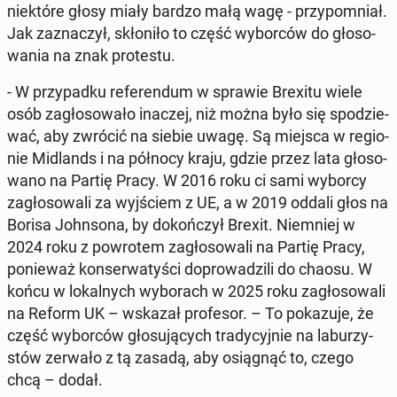
nie­któ­re głosy miały bardzo małą wagę - przy­po­mniał.
Jak za­zna­czył, skło­ni­ło to część wy­bor­ców do gło­so­
wa­nia na znak pro­te­stu.
- W przy­pad­ku re­fe­ren­dum w sprawie Brexitu wiele
osób za­gło­so­wa­ło inaczej, niż można było się spo­dzie­
wać, aby zwrócić na siebie uwagę. Są miejsca w re­gio­
nie Mi­dlands i na północy kraju, gdzie przez lata gło­so­
wa­no na Partię Pracy. W 2016 roku ci sami wyborcy
za­gło­so­wa­li za wyj­ściem z UE, a w 2019 oddali głos na
Borisa John­so­na, by do­koń­czył Brexit. Nie­mniej w
2024 roku z po­wro­tem za­gło­so­wa­li na Partię Pracy,
po­nie­waż kon­ser­wa­ty­ści do­pro­wa­dzi­li do chaosu. W
końcu w lo­kal­nych wy­bo­rach w 2025 roku za­gło­so­wa­li
na Reform UK – wskazał pro­fe­sor. – To po­ka­zu­je, że
część wy­bor­ców gło­su­ją­cych tra­dy­cyj­nie na la­bu­rzy­
stów zerwało z tą zasadą, aby osią­gnąć to, czego
chcą – dodał.