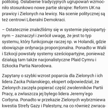
po­li­to­log. Osła­bie­nie tra­dy­cyj­nych ugru­po­wań wzmoc­
ni­ło sto­sun­ko­wo nowe partie skrajne: Reform UK na
prawicy i Zie­lo­nych na lewicy. Na scenie po­li­tycz­nej są
też cen­tro­wi Li­be­ral­ni De­mo­kra­ci.
– Osta­tecz­nie zna­leź­li­śmy się w sys­te­mie pię­cio­par­tyj­
nym – za­zna­czył i zwrócił uwagę, że jest to typ
systemu, który funk­cjo­nu­je raczej np. w Ho­lan­dii, gdzie
obo­wią­zu­je or­dy­na­cja pro­por­cjo­nal­na. Ponadto w Walii
i Szkocji po­wsta­ły systemy sze­ścio­par­tyj­ne, po­nie­waż
dzia­ła­ją tam także na­cjo­na­li­stycz­ne Plaid Cymru i
Szkocka Partia Na­ro­do­wa.
Za­py­ta­ny o szybki wzrost po­par­cia dla Zie­lo­nych i ich
lidera Zacka Po­lan­skie­go, ekspert od­po­wie­dział, że
Zie­lo­nych zaczęła po­pie­rać część zwo­len­ni­ków Partii
Pracy, a zwłasz­cza jej byłego lidera Jeremy’ego
Corbyna. Ponadto w prze­ka­zie Zie­lo­nych wy­brzmie­wa
kwestia Strefy Gazy i Pa­le­sty­ny, na co również zwra­ca­