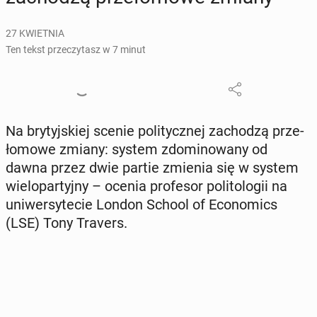
27 KWIETNIA
Ten tekst przeczytasz w 7 minut
Na bry­tyj­skiej scenie po­li­tycz­nej za­cho­dzą prze­
ło­mo­we zmiany: system zdo­mi­no­wa­ny od
dawna przez dwie partie zmienia się w system
wie­lo­par­tyj­ny – ocenia pro­fe­sor po­li­to­lo­gii na
uni­wer­sy­te­cie London School of Eco­no­mics
(LSE) Tony Travers.