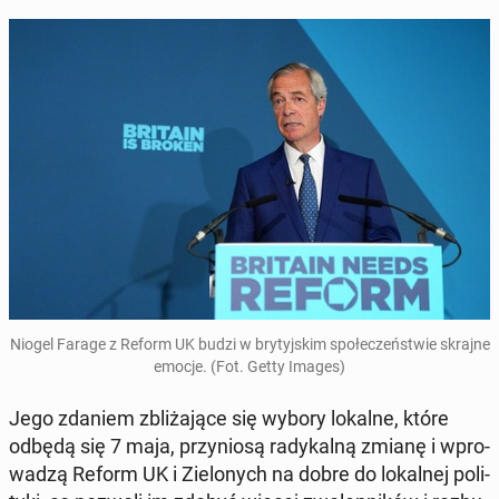
Niogel Farage z Reform UK budzi w bry­tyj­skim spo­łe­czeń­stwie skrajne
emocje. (Fot. Getty Images)
Jego zdaniem zbli­ża­ją­ce się wybory lokalne, które
odbędą się 7 maja, przy­nio­są ra­dy­kal­ną zmianę i wpro­
wa­dzą Reform UK i Zie­lo­nych na dobre do lo­kal­nej po­li­