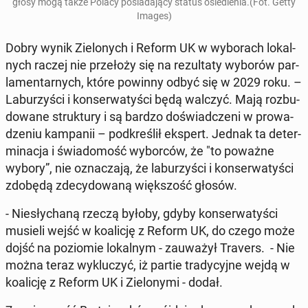
głosy mogą także Polacy po­sia­da­ją­cy status osie­dle­nia.(Fot. Getty
Images)
Dobry wynik Zie­lo­nych i Reform UK w wy­bo­rach lo­kal­
nych raczej nie prze­ło­ży się na re­zul­ta­ty wyborów par­
la­men­tar­nych, które powinny odbyć się w 2029 roku. –
La­bu­rzy­ści i kon­ser­wa­ty­ści będą walczyć. Mają roz­bu­
do­wa­ne struk­tu­ry i są bardzo do­świad­cze­ni w pro­wa­
dze­niu kam­pa­nii – pod­kre­ślił ekspert. Jednak ta de­ter­
mi­na­cja i świa­do­mość wy­bor­ców, że "to poważne
wybory”, nie ozna­cza­ją, że la­bu­rzy­ści i kon­ser­wa­ty­ści
zdobędą zde­cy­do­wa­ną więk­szość głosów.
- Nie­sły­cha­ną rzeczą byłoby, gdyby kon­ser­wa­ty­ści
musieli wejść w ko­ali­cję z Reform UK, do czego może
dojść na po­zio­mie lo­kal­nym - za­uwa­żył Travers. - Nie
można teraz wy­klu­czyć, iż partie tra­dy­cyj­ne wejdą w
ko­ali­cję z Reform UK i Zie­lo­ny­mi - dodał.