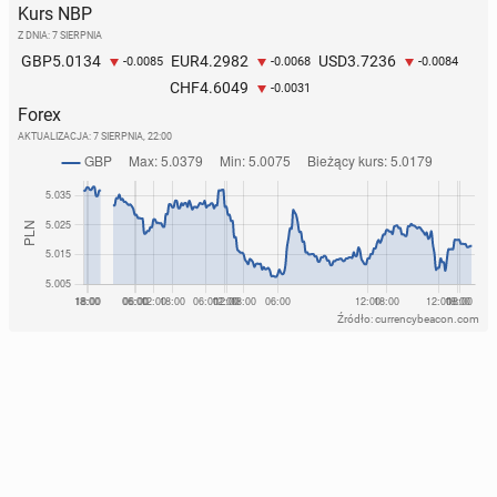
Kurs NBP
Z DNIA: 7 SIERPNIA
5.0134
4.2982
3.7236
GBP
EUR
USD
-0.0085
-0.0068
-0.0084
4.6049
CHF
-0.0031
Forex
AKTUALIZACJA:
7 SIERPNIA, 22:00
Źródło: currencybeacon.com