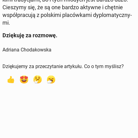
Cie­szy­my się, że są one bardzo aktywne i chętnie
współ­pra­cu­ją z pol­ski­mi pla­ców­ka­mi dy­plo­ma­tycz­ny­
mi.
Dzię­ku­ję za rozmowę.
Adriana Chodakowska
Dziękujemy za przeczytanie artykułu. Co o tym myślisz?