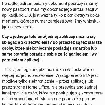
Ponadto jeśli zmie­nia­my do­ku­ment podróży i mamy
nowy pasz­port, musimy dokonać jego ak­tu­ali­za­cji w
apli­ka­cji, bo ETA jest ważna tylko z kon­kret­nym do­ku­
men­tem, którego numer za­re­je­stro­wa­li­śmy wnio­sku­
jąc o ze­zwo­le­nie.
Czy z jednego te­le­fo­nu/jednej apli­ka­cji można się
ubiegać o 2-3 ze­zwo­le­nia? Bo prze­cież są też starsze
osoby, które nie­ko­niecz­nie po­sia­da­ją smart­fon lub
same po­tra­fią po­ra­dzić sobie ze ścią­gnię­ciem i wy­
peł­nie­niem apli­ka­cji.
- Tak, z jednego urzą­dze­nia można wnio­sko­wać o
więcej niż jedno ze­zwo­le­nie. Wy­stą­pie­nie o ETA jest
możliwe tylko elek­tro­nicz­nie – przez apli­ka­cję lub
przez stronę Home Office. Nie prze­wi­dzia­no żadnej
innej opcji dla osób, które nie po­słu­gu­ją się kom­pu­te­ra­
mi lub smart­fo­na­mi. Muszą one po­pro­sić o pomoc
kogoś, kto ułatwi im prze­pro­wa­dze­nie pro­ce­du­ry.