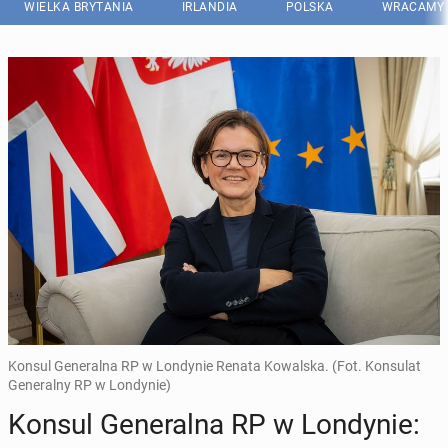
WIELKA BRYTANIA
IRLANDIA
POLSKA
WRACAMY 
Konsul Generalna RP w Londynie Renata Kowalska. (Fot. Konsulat
Generalny RP w Londynie)
Konsul Ge­ne­ral­na RP w Lon­dy­nie: