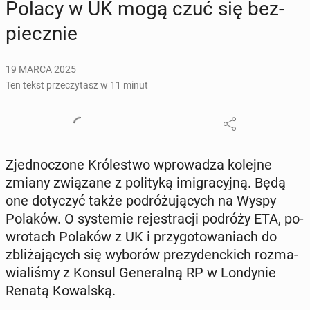
Polacy w UK mogą czuć się bez­
piecz­nie
19 MARCA 2025
Ten tekst przeczytasz w 11 minut
Zjed­no­czo­ne Kró­le­stwo wpro­wa­dza kolejne
zmiany zwią­za­ne z po­li­ty­ką imi­gra­cyj­ną. Będą
one do­ty­czyć także po­dró­żu­ją­cych na Wyspy
Polaków. O sys­te­mie re­je­stra­cji podróży ETA, po­
wro­tach Polaków z UK i przy­go­to­wa­niach do
zbli­ża­ją­cych się wyborów pre­zy­denc­kich roz­ma­
wia­li­śmy z Konsul Ge­ne­ral­ną RP w Lon­dy­nie
Renatą Ko­wal­ską.