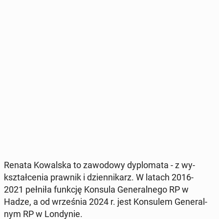
Renata Ko­wal­ska to za­wo­do­wy dy­plo­ma­ta - z wy­
kształ­ce­nia prawnik i dzien­ni­karz. W latach 2016-
2021 pełniła funkcję Konsula Ge­ne­ral­ne­go RP w
Hadze, a od wrze­śnia 2024 r. jest Kon­su­lem Ge­ne­ral­
nym RP w Lon­dy­nie.