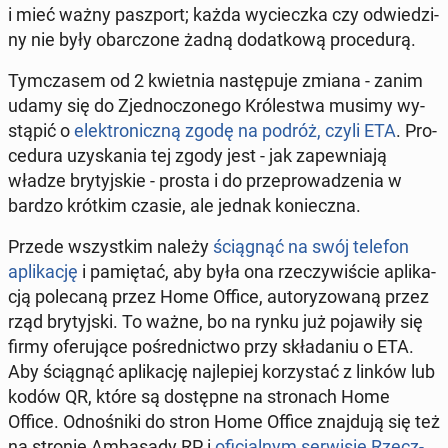
i mieć ważny pasz­port; każda wy­ciecz­ka czy od­wie­dzi­
ny nie były obar­czo­ne żadną do­dat­ko­wą pro­ce­du­rą.
Tym­cza­sem od 2 kwiet­nia na­stę­pu­je zmiana - zanim
udamy się do Zjed­no­czo­ne­go Kró­le­stwa musimy wy­
stą­pić o
elek­tro­nicz­ną zgodę na podróż, czyli ETA
. Pro­
ce­du­ra uzy­ska­nia tej zgody jest - jak za­pew­nia­ją
władze bry­tyj­skie - prosta i do prze­pro­wa­dze­nia w
bardzo krótkim czasie, ale jednak ko­niecz­na.
Przede wszyst­kim należy
ścią­gnąć na swój telefon
apli­ka­cję
i pa­mię­tać, aby była ona rze­czy­wi­ście apli­ka­
cją po­le­ca­ną przez Home Office, au­to­ry­zo­wa­ną przez
rząd bry­tyj­ski. To ważne, bo na rynku już po­ja­wi­ły się
firmy ofe­ru­ją­ce po­śred­nic­two przy skła­da­niu o ETA.
Aby ścią­gnąć apli­ka­cję naj­le­piej ko­rzy­stać z linków lub
kodów QR, które są do­stęp­ne na stro­nach Home
Office. Od­no­śni­ki do stron Home Office znaj­du­ją się też
na stronie Am­ba­sa­dy RP i
ofi­cjal­nym ser­wi­sie Rzecz­