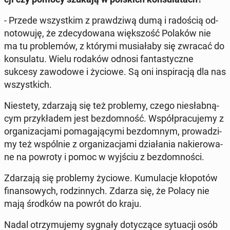
- Przede wszyst­kim z praw­dzi­wą dumą i ra­do­ścią od­
no­to­wu­ję, że zde­cy­do­wa­na więk­szość Polaków nie
ma tu pro­ble­mów, z którymi mu­sia­ła­by się zwracać do
kon­su­la­tu. Wielu rodaków odnosi fan­ta­stycz­ne
sukcesy za­wo­do­we i życiowe. Są oni in­spi­ra­cją dla nas
wszyst­kich.
Nie­ste­ty, zda­rza­ją się też pro­ble­my, czego nie­słab­ną­
cym przy­kła­dem jest bez­dom­ność. Współ­pra­cu­je­my z
or­ga­ni­za­cja­mi po­ma­ga­ją­cy­mi bez­dom­nym, pro­wa­dzi­
my też wspól­nie z or­ga­ni­za­cja­mi dzia­ła­nia na­kie­ro­wa­
ne na powroty i pomoc w wyjściu z bez­dom­no­ści.
Zda­rza­ją się pro­ble­my życiowe. Ku­mu­la­cje kło­po­tów
fi­nan­so­wych, ro­dzin­nych. Zdarza się, że Polacy nie
mają środków na powrót do kraju.
Nadal otrzy­mu­je­my sygnały do­ty­czą­ce sy­tu­acji osób