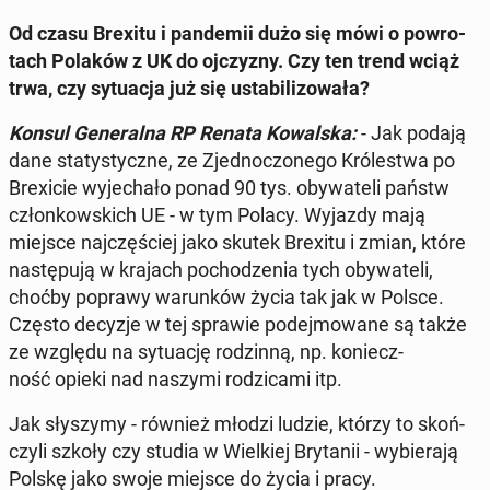
Od czasu Brexitu i pan­de­mii dużo się mówi o po­wro­
tach Polaków z UK do oj­czy­zny. Czy ten trend wciąż
trwa, czy sy­tu­acja już się usta­bi­li­zo­wa­ła?
Konsul Ge­ne­ral­na RP Renata Ko­wal­ska:
- Jak podają
dane sta­ty­stycz­ne, ze Zjed­no­czo­ne­go Kró­le­stwa po
Bre­xi­cie wy­je­cha­ło ponad 90 tys. oby­wa­te­li państw
człon­kow­skich UE - w tym Polacy. Wyjazdy mają
miejsce naj­czę­ściej jako skutek Brexitu i zmian, które
na­stę­pu­ją w krajach po­cho­dze­nia tych oby­wa­te­li,
choćby poprawy wa­run­ków życia tak jak w Polsce.
Często decyzje w tej sprawie po­dej­mo­wa­ne są także
ze względu na sy­tu­ację ro­dzin­ną, np. ko­niecz­
ność opieki nad naszymi ro­dzi­ca­mi itp.
Jak sły­szy­my - również młodzi ludzie, którzy to skoń­
czy­li szkoły czy studia w Wiel­kiej Bry­ta­nii - wy­bie­ra­ją
Polskę jako swoje miejsce do życia i pracy.