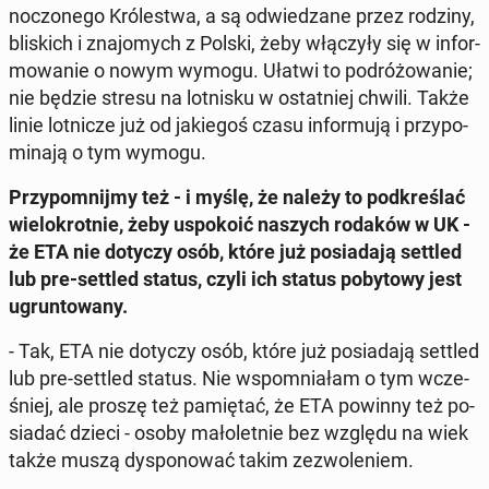
no­czo­ne­go Kró­le­stwa, a są od­wie­dza­ne przez rodziny,
bli­skich i zna­jo­mych z Polski, żeby włą­czy­ły się w in­for­
mo­wa­nie o nowym wymogu. Ułatwi to po­dró­żo­wa­nie;
nie będzie stresu na lot­ni­sku w ostat­niej chwili. Także
linie lot­ni­cze już od ja­kie­goś czasu in­for­mu­ją i przy­po­
mi­na­ją o tym wymogu.
Przy­po­mnij­my też - i myślę, że należy to pod­kre­ślać
wie­lo­krot­nie, żeby uspo­ko­ić naszych rodaków w UK -
że ETA nie dotyczy osób, które już po­sia­da­ją settled
lub pre-settled status, czyli ich status po­by­to­wy jest
ugrun­to­wa­ny.
- Tak, ETA nie dotyczy osób, które już po­sia­da­ją settled
lub pre-settled status. Nie wspo­mnia­łam o tym wcze­
śniej, ale proszę też pa­mię­tać, że ETA powinny też po­
sia­dać dzieci - osoby ma­ło­let­nie bez względu na wiek
także muszą dys­po­no­wać takim ze­zwo­le­niem.