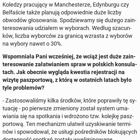
Koledzy pra­cu­ją­cy w Man­che­ste­rze, Edyn­bur­gu czy
Bel­fa­ście także planują od­po­wied­nie duże liczby
obwodów gło­so­wa­nia. Spo­dzie­wa­my się dużego za­in­
te­re­so­wa­nia udzia­łem w wy­bo­rach. Według sza­cun­
ków, liczba wy­bor­ców za granicą wzrasta z wyborów
na wybory nawet o 30%.
Wspo­mnia­ła Pani wcze­śniej, że wciąż jest duże za­in­
te­re­so­wa­nie za­ła­twia­niem spraw w pol­skich kon­su­la­
tach. Jak obecnie wygląda kwestia re­je­stra­cji na
wizytę pasz­por­to­wą, z którą w ostat­nich latach było
tyle pro­ble­mów?
- Za­sto­so­wa­li­śmy kilka środków, które po­pra­wi­ły tę sy­
tu­ację - po pierw­sze zmie­nio­ny został system uma­
wia­nia się na spo­tka­nia i wdro­żo­no tzw. kolejkę pasz­
por­to­wą. Ten me­cha­nizm ułatwił uzy­ski­wa­nie ter­mi­
nów i spo­wo­do­wał, że usługi po­śred­ni­ków blo­ku­ją­cych
do­stęp­ność spotkań zostały wy­eli­mi­no­wa­ne.