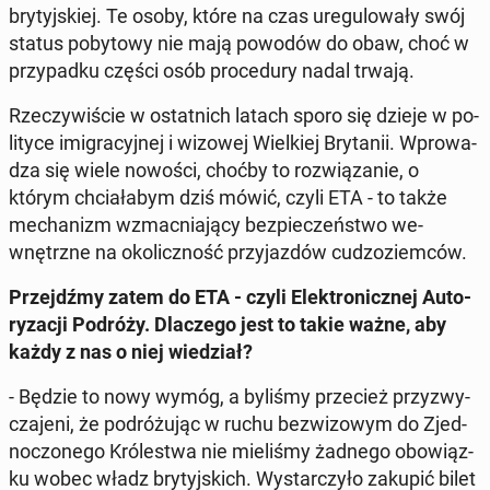
bry­tyj­skiej. Te osoby, które na czas ure­gu­lo­wa­ły swój
status po­by­to­wy nie mają powodów do obaw, choć w
przy­pad­ku części osób pro­ce­du­ry nadal trwają.
Rze­czy­wi­ście w ostat­nich latach sporo się dzieje w po­
li­ty­ce imi­gra­cyj­nej i wizowej Wiel­kiej Bry­ta­nii. Wpro­wa­
dza się wiele nowości, choćby to roz­wią­za­nie, o
którym chcia­ła­bym dziś mówić, czyli ETA - to także
me­cha­nizm wzmac­nia­ją­cy bez­pie­czeń­stwo we­
wnętrz­ne na oko­licz­ność przy­jaz­dów cu­dzo­ziem­ców.
Przejdź­my zatem do ETA - czyli Elek­tro­nicz­nej Au­to­
ry­za­cji Podróży. Dla­cze­go jest to takie ważne, aby
każdy z nas o niej wie­dział?
- Będzie to nowy wymóg, a byliśmy prze­cież przy­zwy­
cza­je­ni, że po­dró­żu­jąc w ruchu bez­wi­zo­wym do Zjed­
no­czo­ne­go Kró­le­stwa nie mie­li­śmy żadnego obo­wiąz­
ku wobec władz bry­tyj­skich. Wy­star­czy­ło zakupić bilet