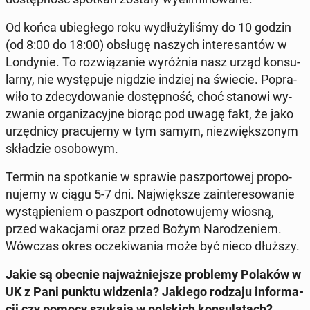
Od końca ubie­głe­go roku wy­dłu­ży­li­śmy do 10 godzin
(od 8:00 do 18:00) obsługę naszych in­te­re­san­tów w
Lon­dy­nie. To roz­wią­za­nie wy­róż­nia nasz urząd kon­su­
lar­ny, nie wy­stę­pu­je nigdzie indziej na świecie. Po­pra­
wi­ło to zde­cy­do­wa­nie do­stęp­ność, choć stanowi wy­
zwa­nie or­ga­ni­za­cyj­ne biorąc pod uwagę fakt, że jako
urzęd­ni­cy pra­cu­je­my w tym samym, nie­zwięk­szo­nym
skła­dzie oso­bo­wym.
Termin na spo­tka­nie w sprawie pasz­por­to­wej pro­po­
nu­je­my w ciągu 5-7 dni. Naj­więk­sze za­in­te­re­so­wa­nie
wy­stą­pie­niem o pasz­port od­no­to­wu­je­my wiosną,
przed wa­ka­cja­mi oraz przed Bożym Na­ro­dze­niem.
Wówczas okres ocze­ki­wa­nia może być nieco dłuższy.
Jakie są obecnie naj­waż­niej­sze pro­ble­my Polaków w
UK z Pani punktu wi­dze­nia? Jakiego rodzaju in­for­ma­
cji czy pomocy szukają w pol­skich kon­su­la­tach?