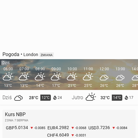
Pogoda
•
London
ZMIANA
Dziś
06:00
07:00
08:00
09:00
10:00
11:00
12:00
13:00
14:
13°C
13°C
14°C
17°C
21°C
25°C
26°C
26°C
28
Dziś
Jutro
28°C
32°C
12°C
14°C
24
17
Kurs NBP
Z DNIA: 7 SIERPNIA
5.0134
4.2982
3.7236
GBP
EUR
USD
-0.0085
-0.0068
-0.0084
4.6049
CHF
-0.0031