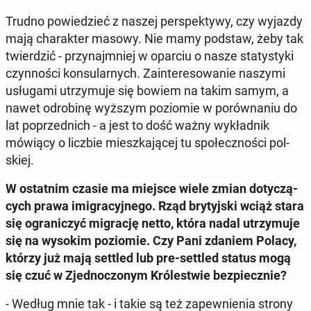
Trudno po­wie­dzieć z naszej per­spek­ty­wy, czy wyjazdy
mają cha­rak­ter masowy. Nie mamy podstaw, żeby tak
twier­dzić - przy­naj­mniej w oparciu o nasze sta­ty­sty­ki
czyn­no­ści kon­su­lar­nych. Za­in­te­re­so­wa­nie naszymi
usłu­ga­mi utrzy­mu­je się bowiem na takim samym, a
nawet odro­bi­nę wyższym po­zio­mie w po­rów­na­niu do
lat po­przed­nich - a jest to dość ważny wy­kład­nik
mówiący o liczbie miesz­ka­ją­cej tu spo­łecz­no­ści pol­
skiej.
W ostat­nim czasie ma miejsce wiele zmian do­ty­czą­
cych prawa imi­gra­cyj­ne­go. Rząd bry­tyj­ski wciąż stara
się ogra­ni­czyć mi­gra­cję netto, która nadal utrzy­mu­je
się na wysokim po­zio­mie. Czy Pani zdaniem Polacy,
którzy już mają settled lub pre-settled status mogą
się czuć w Zjed­no­czo­nym Kró­le­stwie bez­piecz­nie?
- Według mnie tak - i takie są też za­pew­nie­nia strony