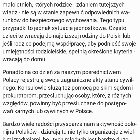
ma­ło­let­nich, których rodzice - zdaniem tu­tej­szych
władz - nie są w stanie za­pew­nić od­po­wied­nich wa­
run­ków do bez­piecz­ne­go wy­cho­wa­nia. Tego typu
przy­pad­ki to jednak sy­tu­acje jed­nost­ko­we. Często
dzieci te wracają do naj­bliż­szej rodziny do Polski lub
jeśli rodzice podejmą współ­pra­cę, aby pod­nieść swoje
umie­jęt­no­ści ro­dzi­ciel­skie, spełnią okre­ślo­ne kry­te­ria -
wracają do domu.
Ponadto na co dzień za naszym po­śred­nic­twem
Polacy re­je­stru­ją swoje za­gra­nicz­ne akty stanu cy­wil­
ne­go. Kon­su­lo­wie służą też pomocą polskim sądom i
pro­ku­ra­to­rom, prze­słu­chu­jąc osoby, które, z różnych
wzglę­dów, powinny być prze­słu­cha­ne do po­stę­po­
wań karnych lub cy­wil­nych w Polsce.
Bardzo wiele radości przy­spa­rza nam ak­tyw­ność po­lo­
nij­na Polaków - dzia­ła­ją tu nie tylko or­ga­ni­za­cje z wiel­
ki­mi tra­dy­cja­mi, bo i tych młodych jest bardzo dużo.