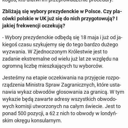
Zbli­ża­ją się wybory pre­zy­denc­kie w Polsce. Czy pla­
ców­ki polskie w UK już się do nich przy­go­to­wu­ją? I
jakiej fre­kwen­cji ocze­ku­ją?
- Wybory pre­zy­denc­kie odbędą się 18 maja i już od ja­
kie­goś czasu szy­ku­je­my się do tego bardzo dużego
wy­zwa­nia. W Zjed­no­czo­nym Kró­le­stwie jest to
zadanie eks­tre­mal­ne od wielu już lat ze względu na
ogromną liczbę miesz­ka­ją­cych tu wy­bor­ców.
Je­ste­śmy na etapie ocze­ki­wa­nia na przy­ję­cie roz­po­
rzą­dze­nia Mi­ni­stra Spraw Za­gra­nicz­nych, które usta­
na­wia wykaz obwodów gło­so­wa­nia za granicą. W tym
wykazie będą zawarte adresy wszyst­kich ob­wo­do­
wych komisji utwo­rzo­nych na całym świecie. Jest to
ponad 500 pozycji, a 62 z nich to obwody w lon­dyń­
skim okręgu kon­su­lar­nym.