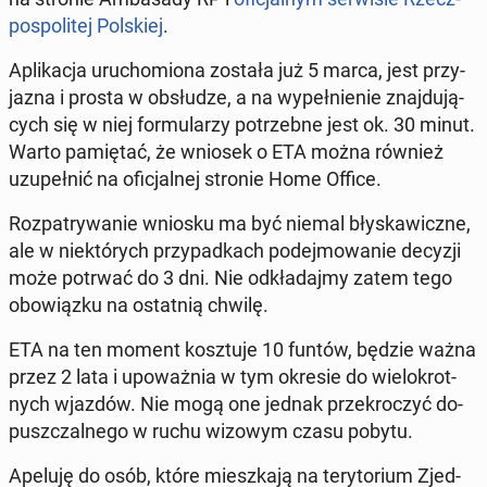
po­spo­li­tej Pol­skiej
.
Apli­ka­cja uru­cho­mio­na została już 5 marca, jest przy­
ja­zna i prosta w ob­słu­dze, a na wy­peł­nie­nie znaj­du­ją­
cych się w niej for­mu­la­rzy po­trzeb­ne jest ok. 30 minut.
Warto pa­mię­tać, że wniosek o ETA można również
uzu­peł­nić na ofi­cjal­nej stronie Home Office.
Roz­pa­try­wa­nie wniosku ma być niemal bły­ska­wicz­ne,
ale w nie­któ­rych przy­pad­kach po­dej­mo­wa­nie decyzji
może potrwać do 3 dni. Nie od­kła­daj­my zatem tego
obo­wiąz­ku na ostat­nią chwilę.
ETA na ten moment kosz­tu­je 10 funtów, będzie ważna
przez 2 lata i upo­waż­nia w tym okresie do wie­lo­krot­
nych wjazdów. Nie mogą one jednak prze­kro­czyć do­
pusz­czal­ne­go w ruchu wizowym czasu pobytu.
Apeluję do osób, które miesz­ka­ją na te­ry­to­rium Zjed­