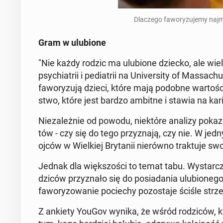
Dla­cze­go fa­wo­ry­zu­je­my na
Gram w ulu­bio­ne
"Nie każdy rodzic ma ulu­bio­ne dziecko, ale wielu 
psy­chia­trii i pe­dia­trii na Uni­ver­si­ty of Mas­
fa­wo­ry­zu­ją dzieci, które mają podobne war­to­ści
stwo, które jest bardzo ambitne i stawia na karier
Nie­za­leż­nie od powodu, nie­któ­re analizy po­ka
tów - czy się do tego przy­zna­ją, czy nie. W jed
ojców w Wiel­kiej Bry­ta­nii nie­rów­no trak­tu­je sw
Jednak dla więk­szo­ści to temat tabu. Wy­star­cz
dzi­ców przy­zna­ło się do po­sia­da­nia ulu­bio­ne­
fa­wo­ry­zo­wa­nie po­cie­chy po­zo­sta­je ściśle strze
Z ankiety YouGov wynika, że wśród ro­dzi­ców, któ