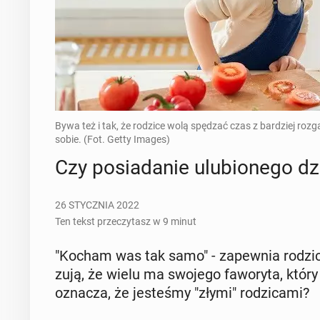
Bywa też i tak, że rodzice wolą spędzać czas z bardziej r
sobie. (Fot. Getty Images)
Czy po­sia­da­nie ulu­bio­ne­go 
26 STYCZNIA 2022
Ten tekst przeczytasz w 9 minut
"Kocham was tak samo" - za­pew­nia rodzic
zu­ją, że wielu ma swojego fa­wo­ry­ta, któr
oznacza, że je­ste­śmy "złymi" ro­dzi­ca­mi?