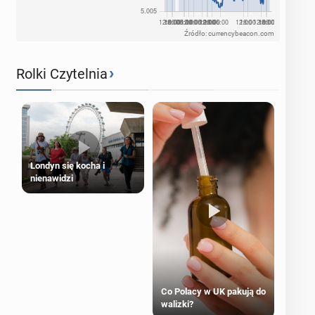
Źródło: currencybeacon.com
›
Rolki Czytelnia
Londyn się kocha i
nienawidzi
Co Polacy w UK pakują do
walizki?