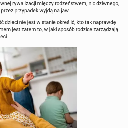
w­nej ry­wa­li­za­cji między ro­dzeń­stwem, nic dziw­ne­go,
e przez przy­pa­dek wyjdą na jaw.
 dzieci nie jest w stanie okre­ślić, kto tak na­praw­dę
e­mem jest zatem to, w jaki sposób rodzice za­rzą­dza­ją
eci.