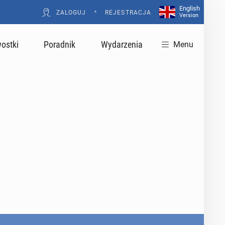
English
•
ZALOGUJ
REJESTRACJA
Version
ostki
Poradnik
Wydarzenia
Menu