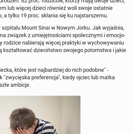
urodzeń. 62 proc. ro­dzi­ców, którzy mają dwoje dzieci,
giem lub więcej dzieci również woli swoje ostat­nie
a tylko 19 proc. skłania się ku naj­star­sze­mu.
ym w szpi­ta­lu Mount Sinai w Nowym Jorku. Jak wy­ja­śnia,
ma związek z umie­jęt­no­ścia­mi spo­łecz­ny­mi i emo­cjo­
dy rodzice na­bie­ra­ją więcej prak­ty­ki w wy­cho­wy­wa­niu
ą kształ­to­wać dzie­ciń­stwo swojego po­tom­stwa i jakie
iecka, które jest naj­bar­dziej do nich podobne" -
k "zwy­cię­ska pre­fe­ren­cja", kiedy ojciec lub matka
­szłe ambicje.