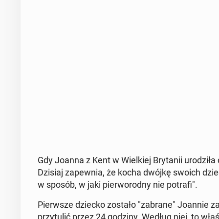
Gdy Joanna z Kent w Wiel­kiej Bry­ta­nii uro­dzi­ła d
Dzisiaj za­pew­nia, że kocha dwójkę swoich dziec
w sposób, w jaki pier­wo­rod­ny nie potrafi".
Pierw­sze dziecko zostało "zabrane" Joannie zar
przy­tu­lić przez 24 godziny. Według niej,​​ to wła