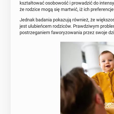
kształ­to­wać oso­bo­wość i pro­wa­dzić do in­ten­sy
że rodzice mogą się martwić, iż ich pre­fe­ren­cj
Jednak badania po­ka­zu­ją również, że więk­szość
jest ulu­bień­cem ro­dzi­ców. Praw­dzi­wym pro­bl
po­strze­ga­niem fa­wo­ry­zo­wa­nia przez swoje dzi