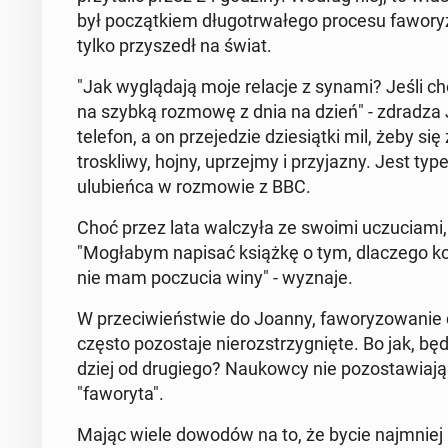
był po­cząt­kiem dłu­go­trwa­łe­go procesu fa­wo­r
tylko przy­szedł na świat.
"Jak wy­glą­da­ją moje relacje z synami? Jeśli c
na szybką rozmowę z dnia na dzień" - zdradza Jo
telefon, a on prze­je­dzie dzie­siąt­ki mil, żeby s
tro­skli­wy, hojny, uprzej­my i przy­ja­zny. Jest
ulu­bień­ca w roz­mo­wie z BBC.
Choć przez lata wal­czy­ła ze swoimi uczu­cia­mi, t
"Mo­gła­bym napisać książkę o tym, dla­cze­go ko
nie mam po­czu­cia winy" - wyznaje.
W prze­ci­wień­stwie do Joanny, fa­wo­ry­zo­wa­nie 
często po­zo­sta­je nie­roz­strzy­gnię­te. Bo jak,
dziej od dru­gie­go? Na­ukow­cy nie po­zo­sta­wia­
"fa­wo­ry­ta".
Mając wiele dowodów na to, że bycie naj­mniej up