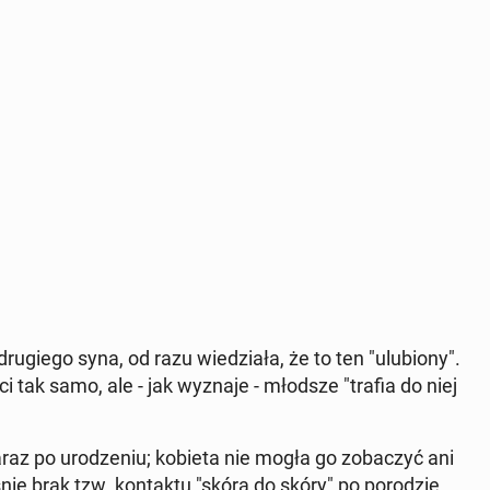
ru­gie­go syna, od razu wie­dzia­ła, że ​​to ten "ulu­bio­ny".
i tak samo, ale - jak wyznaje - młodsze "trafia do niej
az po uro­dze­niu; kobieta nie mogła go zo­ba­czyć ani
śnie brak tzw. kon­tak­tu "skóra do skóry" po po­ro­dzie