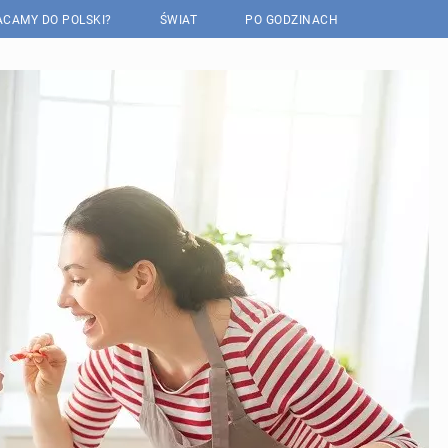
CAMY DO POLSKI?
ŚWIAT
PO GODZINACH