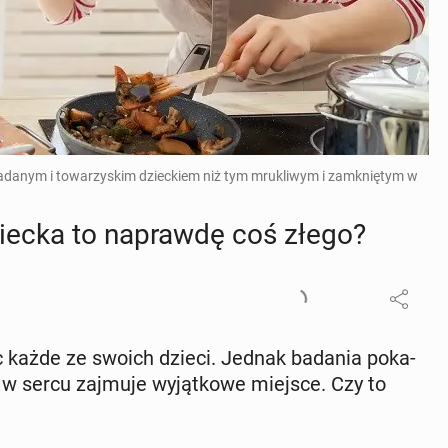
ozgadanym i towarzyskim dzieckiem niż tym mrukliwym i zamkniętym w
dziecka to na­praw­dę coś złego?
 każde ze swoich dzieci. Jednak badania po­ka­
y w sercu zajmuje wy­jąt­ko­we miejsce. Czy to