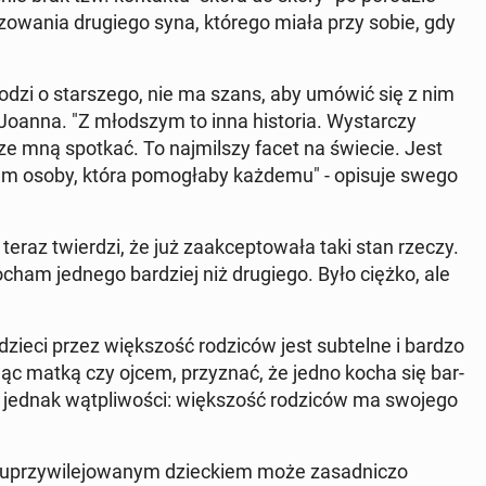
y­zo­wa­nia dru­gie­go syna, którego miała przy sobie, gdy
hodzi o star­sze­go, nie ma szans, aby umówić się z nim
anna. "Z młod­szym to inna hi­sto­ria. Wy­star­czy
ię ze mną spotkać. To naj­mil­szy facet na świecie. Jest
 typem osoby, która po­mo­gła­by każdemu" - opisuje swego
eraz twier­dzi, że już za­ak­cep­to­wa­ła taki stan rzeczy.
cham jednego bar­dziej niż dru­gie­go. Było ciężko, ale
dzieci przez więk­szość ro­dzi­ców jest sub­tel­ne i bardzo
 będąc matką czy ojcem, przy­znać, że jedno kocha się bar­
ją jednak wąt­pli­wo­ści: więk­szość ro­dzi­ców ma swojego
rzy­wi­le­jo­wa­nym dziec­kiem może za­sad­ni­czo