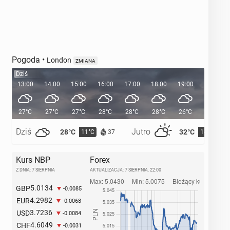
Pogoda
•
London
ZMIANA
Dziś
13:00
14:00
15:00
16:00
17:00
18:00
19:00
20:00
27°C
27°C
27°C
28°C
28°C
28°C
26°C
24°C
Dziś
Jutro
28°C
32°C
11°C
14°C
37
Kurs NBP
Forex
Z DNIA: 7 SIERPNIA
AKTUALIZACJA:
7 SIERPNIA, 22:00
5.0134
GBP
-0.0085
4.2982
EUR
-0.0068
3.7236
USD
-0.0084
4.6049
CHF
-0.0031