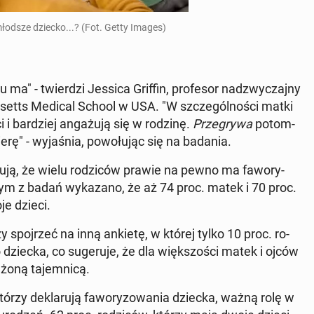
j­młod­sze dziecko...? (Fot. Getty Images)
ma" - twier­dzi Jessica Griffin, pro­fe­sor nad­zwy­czaj­ny
sa­chu­setts Medical School w USA. "W szcze­gól­no­ści matki
 i bar­dziej an­ga­żu­ją się w rodzinę.
Prze­gry­wa
po­tom­
ę" - wy­ja­śnia, po­wo­łu­jąc się na badania.
­zu­ją, że wielu ro­dzi­ców prawie na pewno ma fa­wo­ry­
nym z badań wy­ka­za­no, że aż 74 proc. matek i 70 proc.
oje dzieci.
y spoj­rzeć na inną ankietę, w której tylko 10 proc. ro­
go dziecka, co su­ge­ru­je, że dla więk­szo­ści matek i ojców
­żo­ną ta­jem­ni­cą.
rzy de­kla­ru­ją fa­wo­ry­zo­wa­nia dziecka, ważną rolę w