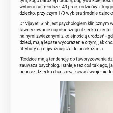
tym, kogo bar­dziej hołubią, odgrywa ko­lej­ność 
wybiera naj­młod­sze. 43 proc. ro­dzi­ców z troj­
dziecko, przy czym 1/3 wybiera średnie dziecko, 
Dr Vi­jay­eti Sinh jest psy­cho­lo­giem kli­nicz­n
fa­wo­ry­zo­wa­nie naj­młod­sze­go dziecka często 
nal­ny­mi zwią­za­ny­mi z ko­lej­no­ścią urodzeń - g
dzieci, mają lepsze wy­obra­że­nie o tym, jak chc
atry­bu­ty są naj­waż­niej­sze do prze­ka­za­nia.
"Rodzice mają ten­den­cję do fa­wo­ry­zo­wa­nia dz
zauważa psy­cho­log. Ist­nie­je też coś takiego, ja
poprzez dziecko chce zre­ali­zo­wać swoje nie­do