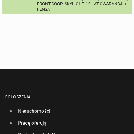
FRONT DOOR, SKYLIGHT. 10 LAT GWARANCJI +
Pytanie aktywujące
FENSA
*
- Pola oznaczone gwiazdką są wymagane!
^
- Przynajmniej jedna forma kontaktu jest wymagana!
WYŚLIJ ZAPYTANIE
OGŁOSZENIA
Nieruchomości
Pracę oferują