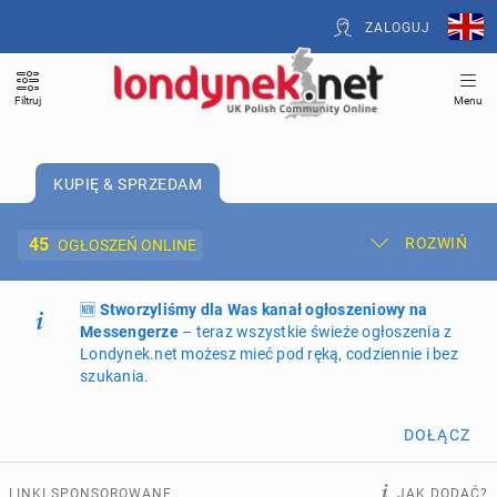
ZALOGUJ
Filtruj
Menu
KUPIĘ & SPRZEDAM
45
ROZWIŃ
OGŁOSZEŃ ONLINE
🆕
Dodaj ogłoszenie
Stworzyliśmy dla Was kanał ogłoszeniowy na
Moje ogłoszenia
Messengerze
– teraz wszystkie świeże ogłoszenia z
Londynek.net możesz mieć pod ręką, codziennie i bez
Oferta i cennik ogłoszeń
szukania.
NIERUCHOMOŚCI
270
ogłoszeń online
DOŁĄCZ
PRACĘ OFERUJĄ
208
ogłoszeń online
LINKI SPONSOROWANE
JAK DODAĆ?