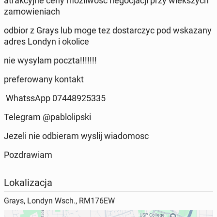
atrakcyjne ceny mozliwosc negocjacji przy wiekszych
zamowieniach
odbior z Grays lub moge tez dostarczyc pod wskazany
adres Londyn i okolice
nie wysylam poczta!!!!!!!
preferowany kontakt
WhatssApp 07448925335
Telegram @pablolipski
Jezeli nie odbieram wyslij wiadomosc
Pozdrawiam
Lokalizacja
Grays, Londyn Wsch., RM176EW