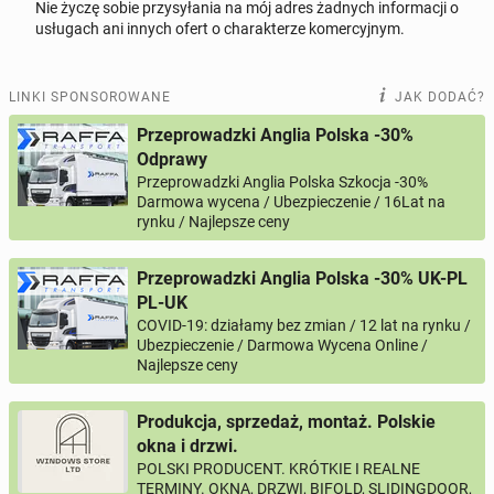
Nie życzę sobie przysyłania na mój adres żadnych informacji o
Odpowiedz na ofertę tego ogłoszenia
usługach ani innych ofert o charakterze komercyjnym.
Wiadomość
LINKI SPONSOROWANE
JAK DODAĆ?
Przeprowadzki Anglia Polska -30%
Odprawy
Przeprowadzki Anglia Polska Szkocja -30%
0 / 1000
Darmowa wycena / Ubezpieczenie / 16Lat na
rynku / Najlepsze ceny
Imię i nazwisko
Przeprowadzki Anglia Polska -30% UK-PL
PL-UK
Twój email
COVID-19: działamy bez zmian / 12 lat na rynku /
Ubezpieczenie / Darmowa Wycena Online /
Najlepsze ceny
Twój telefon
Produkcja, sprzedaż, montaż. Polskie
Numer telefon wg wzoru
, np.:
okna i drzwi.
NR KIERUNKOWY KRAJU
NR TELEFONU
lub
+44
7123456789
+48
221234567
POLSKI PRODUCENT. KRÓTKIE I REALNE
TERMINY. OKNA, DRZWI, BIFOLD, SLIDINGDOOR,