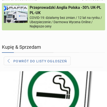
Przeprowadzki Anglia Polska -30% UK-PL
PROFILE KANDYDATÓW
313
profili online
PL-UK
COVID-19: działamy bez zmian / 12 lat na rynku /
Ubezpieczenie / Darmowa Wycena Online /
USŁUGI
169
ogłoszeń online
Najlepsze ceny
MOTORYZACJA
12
ogłoszeń online
Kupię & Sprzedam
KUPIĘ & SPRZEDAM
45
ogłoszeń online
POWRÓT DO LISTY OGŁOSZEŃ
TOWARZYSKIE
115
ogłoszeń online