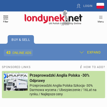
LOGIN
Filter
Menu
BUY & SELL
43
EXPAND
ONLINE ADS
Post New Ad
My Ads
SPONSORED LINKS
HOW TO ADD?
Przeprowadzki Anglia Polska -30%
Offer and Adverts Price
Odprawy
Przeprowadzki Anglia Polska Szkocja -30%
Darmowa wycena / Ubezpieczenie / 16Lat na
ACCOMMODATION
260
online ads
rynku / Najlepsze ceny
JOBS
193
online ads