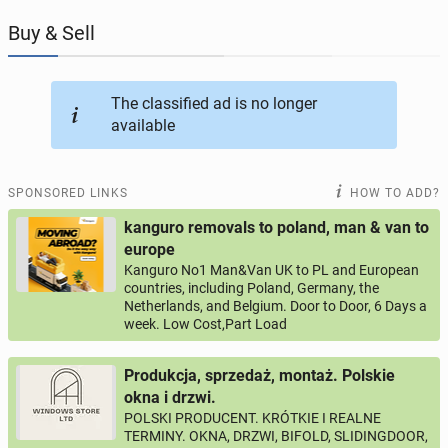
Buy & Sell
JOBSEEKERS
290
online profiles
BUSINESS
165
online ads
The classified ad is no longer
available
AUTOMOTIVE
12
online ads
SPONSORED LINKS
HOW TO ADD?
BUY & SELL
43
online ads
kanguro removals to poland, man & van to
europe
PERSONALS
114
online ads
Kanguro No1 Man&Van UK to PL and European
countries, including Poland, Germany, the
Netherlands, and Belgium. Door to Door, 6 Days a
week. Low Cost,Part Load
Produkcja, sprzedaż, montaż. Polskie
okna i drzwi.
POLSKI PRODUCENT. KRÓTKIE I REALNE
TERMINY. OKNA, DRZWI, BIFOLD, SLIDINGDOOR,