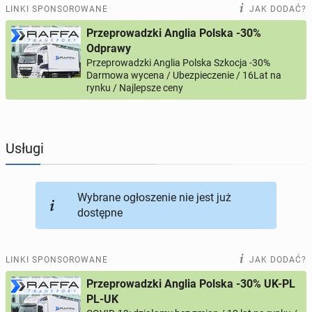
PRACĘ OFERUJĄ
203
ogłoszenia online
LINKI SPONSOROWANE
JAK DODAĆ?
Przeprowadzki Anglia Polska -30%
PROFILE KANDYDATÓW
303
profile online
Odprawy
Przeprowadzki Anglia Polska Szkocja -30%
Darmowa wycena / Ubezpieczenie / 16Lat na
USŁUGI
166
ogłoszeń online
rynku / Najlepsze ceny
MOTORYZACJA
12
ogłoszeń online
Usługi
KUPIĘ & SPRZEDAM
44
ogłoszenia online
TOWARZYSKIE
116
ogłoszeń online
Wybrane ogłoszenie nie jest już
dostępne
LINKI SPONSOROWANE
JAK DODAĆ?
Przeprowadzki Anglia Polska -30% UK-PL
PL-UK