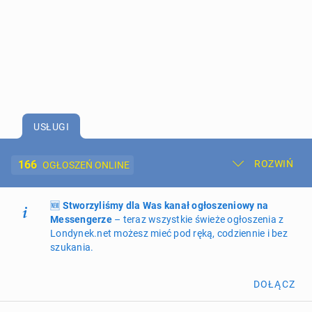
USŁUGI
166
ROZWIŃ
OGŁOSZEŃ ONLINE
🆕
Dodaj ogłoszenie
Stworzyliśmy dla Was kanał ogłoszeniowy na
Moje ogłoszenia
Messengerze
– teraz wszystkie świeże ogłoszenia z
Londynek.net możesz mieć pod ręką, codziennie i bez
Oferta i cennik ogłoszeń
szukania.
NIERUCHOMOŚCI
273
ogłoszenia online
DOŁĄCZ