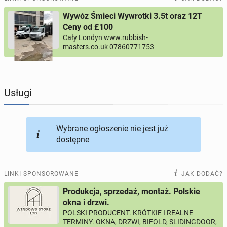
Wywóz Śmieci Wywrotki 3.5t oraz 12T
PROFILE KANDYDATÓW
308
profili online
Ceny od £100
Cały Londyn www.rubbish-
masters.co.uk 07860771753
USŁUGI
169
ogłoszeń online
MOTORYZACJA
12
ogłoszeń online
Usługi
KUPIĘ & SPRZEDAM
45
ogłoszeń online
Wybrane ogłoszenie nie jest już
TOWARZYSKIE
117
ogłoszeń online
dostępne
LINKI SPONSOROWANE
JAK DODAĆ?
Produkcja, sprzedaż, montaż. Polskie
okna i drzwi.
POLSKI PRODUCENT. KRÓTKIE I REALNE
TERMINY. OKNA, DRZWI, BIFOLD, SLIDINGDOOR,