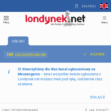
ZALOGUJ
Filtruj
Menu
USŁUGI
169
ROZWIŃ
OGŁOSZEŃ ONLINE
🆕
Dodaj ogłoszenie
Stworzyliśmy dla Was kanał ogłoszeniowy na
Moje ogłoszenia
Messengerze
– teraz wszystkie świeże ogłoszenia z
Londynek.net możesz mieć pod ręką, codziennie i bez
Oferta i cennik ogłoszeń
szukania.
NIERUCHOMOŚCI
270
ogłoszeń online
DOŁĄCZ
PRACĘ OFERUJĄ
207
ogłoszeń online
LINKI SPONSOROWANE
JAK DODAĆ?