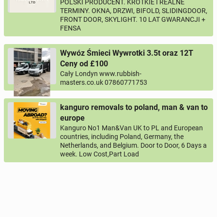
POLSKI PRODUCENT. KRÓTKIE I REALNE
TERMINY. OKNA, DRZWI, BIFOLD, SLIDINGDOOR,
FRONT DOOR, SKYLIGHT. 10 LAT GWARANCJI +
FENSA
Wywóz Śmieci Wywrotki 3.5t oraz 12T
Ceny od £100
Cały Londyn www.rubbish-
masters.co.uk 07860771753
kanguro removals to poland, man & van to
europe
Kanguro No1 Man&Van UK to PL and European
countries, including Poland, Germany, the
Netherlands, and Belgium. Door to Door, 6 Days a
week. Low Cost,Part Load