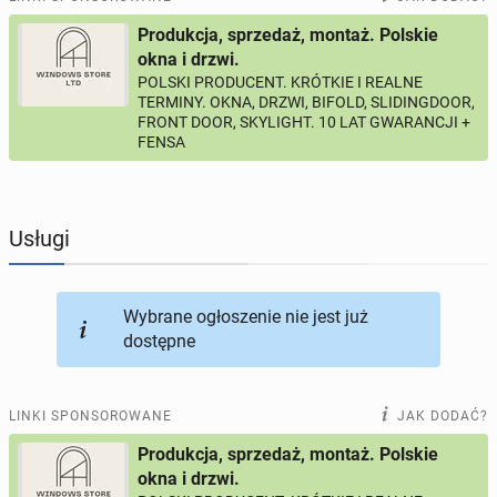
Produkcja, sprzedaż, montaż. Polskie
PROFILE KANDYDATÓW
288
profili online
okna i drzwi.
POLSKI PRODUCENT. KRÓTKIE I REALNE
TERMINY. OKNA, DRZWI, BIFOLD, SLIDINGDOOR,
USŁUGI
164
ogłoszenia online
FRONT DOOR, SKYLIGHT. 10 LAT GWARANCJI +
FENSA
MOTORYZACJA
10
ogłoszeń online
KUPIĘ & SPRZEDAM
43
ogłoszenia online
Usługi
TOWARZYSKIE
115
ogłoszeń online
Wybrane ogłoszenie nie jest już
dostępne
LINKI SPONSOROWANE
JAK DODAĆ?
Produkcja, sprzedaż, montaż. Polskie
okna i drzwi.