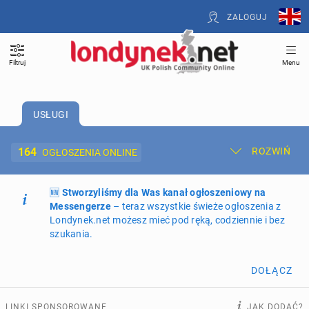
ZALOGUJ
Filtruj
Menu
USŁUGI
164
ROZWIŃ
OGŁOSZENIA ONLINE
🆕
Dodaj ogłoszenie
Stworzyliśmy dla Was kanał ogłoszeniowy na
Moje ogłoszenia
Messengerze
– teraz wszystkie świeże ogłoszenia z
Londynek.net możesz mieć pod ręką, codziennie i bez
Oferta i cennik ogłoszeń
szukania.
NIERUCHOMOŚCI
264
ogłoszenia online
DOŁĄCZ
PRACĘ OFERUJĄ
197
ogłoszeń online
LINKI SPONSOROWANE
JAK DODAĆ?