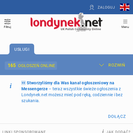
ZALOGUJ
Filtruj
Menu
USŁUGI
165
ROZWIŃ
OGŁOSZEŃ ONLINE
🆕
Dodaj ogłoszenie
Stworzyliśmy dla Was kanał ogłoszeniowy na
Moje ogłoszenia
Messengerze
– teraz wszystkie świeże ogłoszenia z
Londynek.net możesz mieć pod ręką, codziennie i bez
Oferta i cennik ogłoszeń
szukania.
NIERUCHOMOŚCI
264
ogłoszenia online
DOŁĄCZ
PRACĘ OFERUJĄ
194
ogłoszenia online
LINKI SPONSOROWANE
JAK DODAĆ?