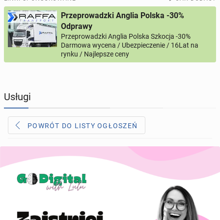
Przeprowadzki Anglia Polska -30%
PROFILE KANDYDATÓW
289
profili online
Odprawy
Przeprowadzki Anglia Polska Szkocja -30%
Darmowa wycena / Ubezpieczenie / 16Lat na
USŁUGI
165
ogłoszeń online
rynku / Najlepsze ceny
MOTORYZACJA
10
ogłoszeń online
Usługi
KUPIĘ & SPRZEDAM
43
ogłoszenia online
POWRÓT DO LISTY OGŁOSZEŃ
TOWARZYSKIE
113
ogłoszeń online