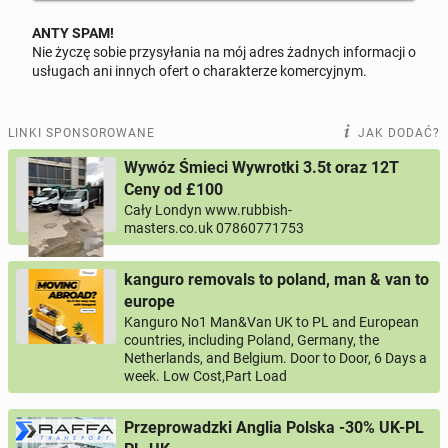
Nowa
strona www z dodatkowymi podstronami
już
ANTY SPAM!
od
£
550
(plan podstawowy).
Nie życzę sobie przysyłania na mój adres żadnych informacji o
Odpowiedz na ofertę tego ogłoszenia
usługach ani innych ofert o charakterze komercyjnym.
Co wchodzi w skład planu podstawowego?
Wiadomość
LINKI SPONSOROWANE
JAK DODAĆ?
Szablon premium
Wywóz Śmieci Wywrotki 3.5t oraz 12T
Wdrożenie strony na serwer
Ceny od £100
Konfiguracja serwera
Cały Londyn www.rubbish-
0 / 1000
masters.co.uk 07860771753
Podpięcie domeny
Imię i nazwisko
Panel administracyjny do łatwego zarządzania
kanguro removals to poland, man & van to
podstronami
europe
Strona dostosowana do urządzeń mobilnych
Kanguro No1 Man&Van UK to PL and European
Twój email
countries, including Poland, Germany, the
(smartfony, tablety)
Netherlands, and Belgium. Door to Door, 6 Days a
Certyfikat SSL (bezpieczne połączenie ze stroną, w
week. Low Cost,Part Load
zależności od wybranego hostingu)
Twój telefon
Przeprowadzki Anglia Polska -30% UK-PL
3 - 4 podstrony (przykłady: O Firmie, Usługi, Galeria
Numer telefon wg wzoru
, np.:
NR KIERUNKOWY KRAJU
NR TELEFONU