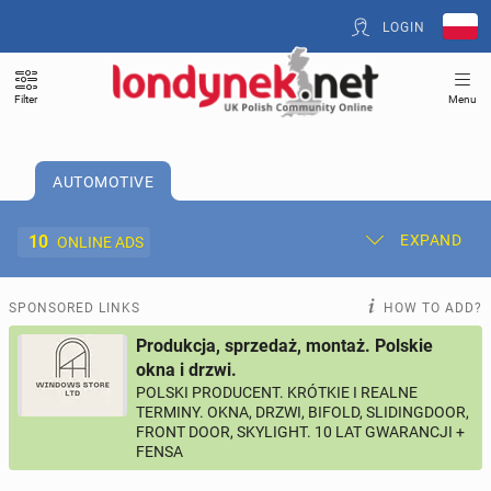
LOGIN
Filter
Menu
AUTOMOTIVE
10
EXPAND
ONLINE ADS
Post New Ad
My Ads
SPONSORED LINKS
HOW TO ADD?
Produkcja, sprzedaż, montaż. Polskie
Offer and Adverts Price
okna i drzwi.
POLSKI PRODUCENT. KRÓTKIE I REALNE
TERMINY. OKNA, DRZWI, BIFOLD, SLIDINGDOOR,
ACCOMMODATION
267
online ads
FRONT DOOR, SKYLIGHT. 10 LAT GWARANCJI +
FENSA
JOBS
198
online ads