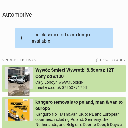
JOBSEEKERS
289
online profiles
Automotive
BUSINESS
164
online ads
The classified ad is no longer
available
AUTOMOTIVE
10
online ads
BUY & SELL
43
online ads
SPONSORED LINKS
HOW TO ADD?
Wywóz Śmieci Wywrotki 3.5t oraz 12T
PERSONALS
114
online ads
Ceny od £100
Cały Londyn www.rubbish-
masters.co.uk 07860771753
kanguro removals to poland, man & van to
europe
Kanguro No1 Man&Van UK to PL and European
countries, including Poland, Germany, the
Netherlands, and Belgium. Door to Door, 6 Days a